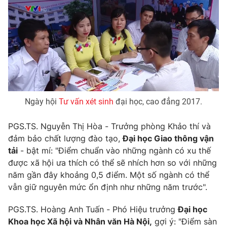
Photo
Infographic
Video
Shorts video
VTV Money
VTV Thể thao
Ngày hội
Tư vấn xét sinh
đại học, cao đẳng 2017.
VTV Sức khoẻ
Bất động sản
PGS.TS. Nguyễn Thị Hòa - Trưởng phòng Khảo thí và
Thị trường 24h
Tấm lòng Việt
đảm bảo chất lượng đào tạo,
Đại học Giao thông vận
tải
- bật mí: "Điểm chuẩn vào những ngành có xu thế
được xã hội ưa thích có thể sẽ nhích hơn so với những
VTV4
Vươn mình bằng AI
năm gần đây khoảng 0,5 điểm. Một số ngành có thể
vẫn giữ nguyên mức ổn định như những năm trước".
VTV9
VTV8
PGS.TS. Hoàng Anh Tuấn - Phó Hiệu trưởng
Đại học
Khoa học Xã hội và Nhân văn Hà Nội,
gợi ý: "Điểm sàn
Liên hệ tòa soạn
English