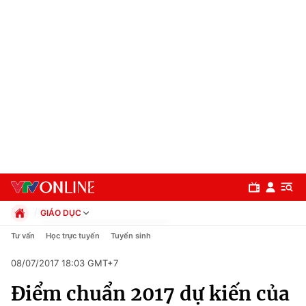
GIÁO DỤC
Chính trị
Tư vấn
Học trực tuyến
Tuyển sinh
Xã hội
08/07/2017 18:03 GMT+7
Pháp luật
Chuyên mục
Kinh tế
Điểm chuẩn 2017 dự kiến của
Thể thao