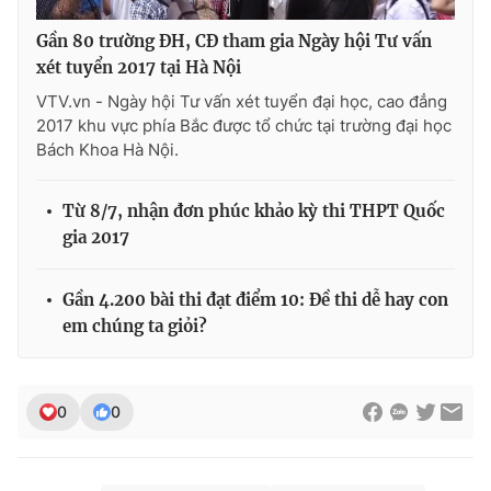
Ðiện thoại Thời báo VTV:
024.66 897 897
Gần 80 trường ĐH, CĐ tham gia Ngày hội Tư vấn
Email:
toasoan@vtv.vn
xét tuyển 2017 tại Hà Nội
Liên hệ quảng cáo:
024-7300.7108
VTV.vn - Ngày hội Tư vấn xét tuyển đại học, cao đẳng
2017 khu vực phía Bắc được tổ chức tại trường đại học
Bách Khoa Hà Nội.
Từ 8/7, nhận đơn phúc khảo kỳ thi THPT Quốc
gia 2017
Gần 4.200 bài thi đạt điểm 10: Đề thi dễ hay con
em chúng ta giỏi?
® Cấm sao chép dưới mọi hình thức nếu không có sự chấp
thuận bằng văn bản. Ghi rõ nguồn VTV.vn khi phát hành lại
0
0
thông tin từ website này.