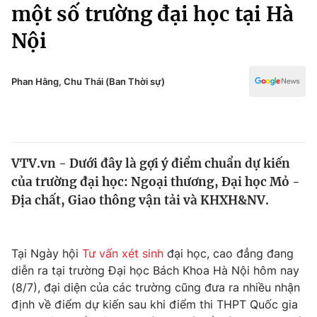
Chính trị
một số trường đại học tại Hà
Truyền hình
Nội
Văn hóa - Giải trí
Xã hội
Y tế
Đời sống
Phan Hằng, Chu Thái (Ban Thời sự)
Pháp luật
Công nghệ
Giáo dục
Y tế
VTV.vn - Dưới đây là gợi ý điểm chuẩn dự kiến
Thế giới
của trường đại học: Ngoại thương, Đại học Mỏ -
Tin tức
Địa chất, Giao thông vận tải và KHXH&NV.
Kinh tế
Thế giới đó đây
Tài chính
Dữ liệu và đời sống
Tại Ngày hội
Tư vấn xét sinh
đại học, cao đẳng đang
Câu chuyện quốc tế
Thị trường
diễn ra tại trường Đại học Bách Khoa Hà Nội hôm nay
(8/7), đại diện của các trường cũng đưa ra nhiều nhận
Truyền hình
Góc doanh nghiệp
định về điểm dự kiến sau khi điểm thi THPT Quốc gia