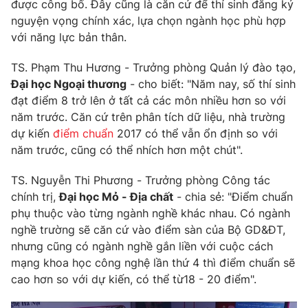
Phim VTV
được công bố. Đây cũng là căn cứ để thí sinh đăng ký
Giải trí
nguyện vọng chính xác, lựa chọn ngành học phù hợp
Hậu trường
với năng lực bản thân.
Điện ảnh
Đời sống
Nhân vật
TS. Phạm Thu Hương - Trưởng phòng Quản lý đào tạo,
Âm nhạc
Du lịch
Đại học Ngoại thương
- cho biết: "Năm nay, số thí sinh
Khán giả
Giáo dục
Sao
đạt điểm 8 trở lên ở tất cả các môn nhiều hơn so với
Làm đẹp
Giải sao mai
năm trước. Căn cứ trên phân tích dữ liệu, nhà trường
Tuyển sinh
dự kiến
điểm chuẩn
2017 có thể vẫn ổn định so với
Công nghệ
Chất lượng cuộc sống
năm trước, cũng có thể nhích hơn một chút".
Học trực tuyến
Hitech Công nghệ tương lai
Giao lưu trực tuyến
TS. Nguyễn Thi Phương - Trưởng phòng Công tác
Sản phẩm
chính trị,
Đại học Mỏ - Địa chất
- chia sẻ: "Điểm chuẩn
phụ thuộc vào từng ngành nghề khác nhau. Có ngành
Lịch phát sóng
Thị trường
nghề trường sẽ căn cứ vào điểm sàn của Bộ GD&ĐT,
Tư vấn
nhưng cũng có ngành nghề gắn liền với cuộc cách
mạng khoa học công nghệ lần thứ 4 thì điểm chuẩn sẽ
Chuyên mục khác
cao hơn so với dự kiến, có thể từ18 - 20 điểm".
Emagazine
Podcast