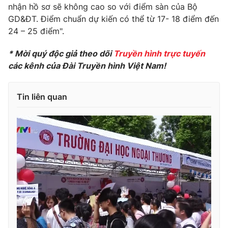
nhận hồ sơ sẽ không cao so với điểm sàn của Bộ
GD&ĐT. Điểm chuẩn dự kiến có thể từ 17- 18 điểm đến
24 – 25 điểm".
THỜI BÁO VTV
* Mời quý độc giả theo dõi
Truyền hình trực tuyến
các kênh của Đài Truyền hình Việt Nam!
Tin liên quan
Theo dõi báo trên
Cơ quan chủ quản:
Đài Truyền hình Việt Nam
Cơ quan báo chí:
Thời báo VTV
Giấy phép hoạt động báo in và báo điện tử số 483/GP-BTTTT
cấp ngày 29/12/2023
Tổng Biên tập:
Vũ Thanh Thủy
Phó Tổng Biên tập:
Nguyễn Thị Mỹ Hạnh, Phạm Quốc Thắng,
Nguyễn Trọng Ninh
Tổng đài VTV:
024.38 355 931 - 024.38 355 932