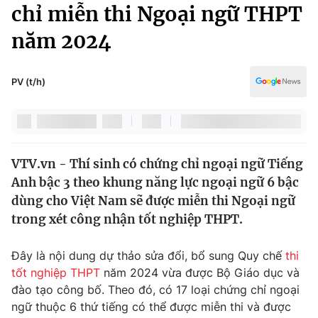
Chính trị
chỉ miễn thi Ngoại ngữ THPT
Truyền hình
năm 2024
Văn hóa - Giải trí
Xã hội
Y tế
Đời sống
PV (t/h)
Pháp luật
Công nghệ
Giáo dục
Y tế
VTV.vn - Thí sinh có chứng chỉ ngoại ngữ Tiếng
Thế giới
Anh bậc 3 theo khung năng lực ngoại ngữ 6 bậc
Tin tức
dùng cho Việt Nam sẽ được miễn thi Ngoại ngữ
Kinh tế
trong xét công nhận tốt nghiệp THPT.
Thế giới đó đây
Tài chính
Dữ liệu và đời sống
Câu chuyện quốc tế
Đây là nội dung dự thảo sửa đổi, bổ sung Quy chế
thi
Thị trường
tốt nghiệp THPT
năm 2024 vừa được Bộ Giáo dục và
đào tạo công bố. Theo đó, có 17 loại chứng chỉ ngoại
Truyền hình
Góc doanh nghiệp
ngữ thuộc 6 thứ tiếng có thể được miễn thi và được