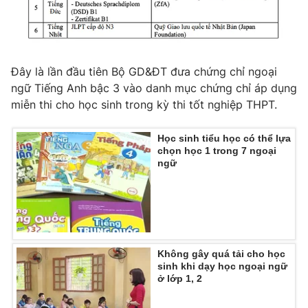
THỜI BÁO VTV
Đây là lần đầu tiên Bộ GD&ĐT đưa chứng chỉ ngoại
ngữ Tiếng Anh bậc 3 vào danh mục chứng chỉ áp dụng
miễn thi cho học sinh trong kỳ thi tốt nghiệp THPT.
Theo dõi báo trên
Học sinh tiểu học có thể lựa
chọn học 1 trong 7 ngoại
ngữ
Cơ quan chủ quản:
Đài Truyền hình Việt Nam
Cơ quan báo chí:
Thời báo VTV
Giấy phép hoạt động báo in và báo điện tử số 483/GP-BTTTT
cấp ngày 29/12/2023
Tổng Biên tập:
Vũ Thanh Thủy
Không gây quá tải cho học
Phó Tổng Biên tập:
Nguyễn Thị Mỹ Hạnh, Phạm Quốc Thắng,
sinh khi dạy học ngoại ngữ
Nguyễn Trọng Ninh
ở lớp 1, 2
Tổng đài VTV:
024.38 355 931 - 024.38 355 932