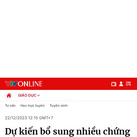
GIÁO DỤC
Chính trị
Tư vấn
Học trực tuyến
Tuyển sinh
Xã hội
22/12/2023 12:15 GMT+7
Pháp luật
Chuyên mục
Kinh tế
Dự kiến bổ sung nhiều chứng
Thể thao