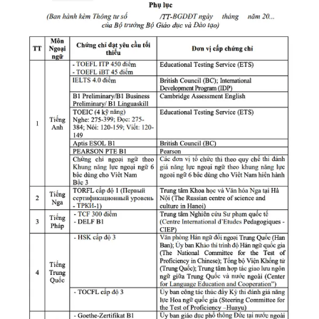
Photo
Infographic
Video
Shorts video
VTV Money
VTV Thể thao
VTV Sức khoẻ
Bất động sản
Thị trường 24h
Tấm lòng Việt
VTV4
Vươn mình bằng AI
VTV9
VTV8
Liên hệ tòa soạn
English