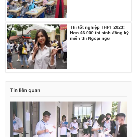
Ðiện thoại Thời báo VTV:
024.66 897 897
Email:
toasoan@vtv.vn
Liên hệ quảng cáo:
024-7300.7108
Thi tốt nghiệp THPT 2023:
Hơn 46.000 thí sinh đăng ký
miễn thi Ngoại ngữ
Tin liên quan
® Cấm sao chép dưới mọi hình thức nếu không có sự chấp
thuận bằng văn bản. Ghi rõ nguồn VTV.vn khi phát hành lại
thông tin từ website này.