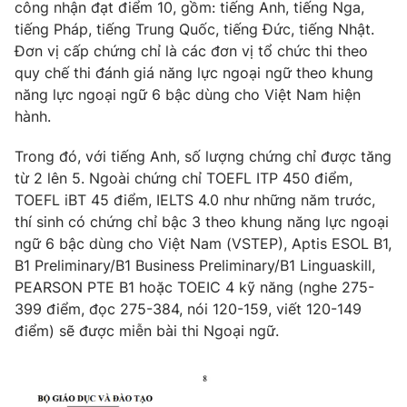
Phim VTV
công nhận đạt điểm 10, gồm: tiếng Anh, tiếng Nga,
Giải trí
tiếng Pháp, tiếng Trung Quốc, tiếng Đức, tiếng Nhật.
Hậu trường
Đơn vị cấp chứng chỉ là các đơn vị tổ chức thi theo
Điện ảnh
Đời sống
quy chế thi đánh giá năng lực ngoại ngữ theo khung
Nhân vật
Âm nhạc
năng lực ngoại ngữ 6 bậc dùng cho Việt Nam hiện
Du lịch
Khán giả
hành.
Giáo dục
Sao
Làm đẹp
Giải sao mai
Trong đó, với tiếng Anh, số lượng chứng chỉ được tăng
Tuyển sinh
Công nghệ
từ 2 lên 5. Ngoài chứng chỉ TOEFL ITP 450 điểm,
Chất lượng cuộc sống
Học trực tuyến
TOEFL iBT 45 điểm, IELTS 4.0 như những năm trước,
Hitech Công nghệ tương lai
thí sinh có chứng chỉ bậc 3 theo khung năng lực ngoại
Giao lưu trực tuyến
ngữ 6 bậc dùng cho Việt Nam (VSTEP), Aptis ESOL B1,
Sản phẩm
B1 Preliminary/B1 Business Preliminary/B1 Linguaskill,
Lịch phát sóng
PEARSON PTE B1 hoặc TOEIC 4 kỹ năng (nghe 275-
Thị trường
399 điểm, đọc 275-384, nói 120-159, viết 120-149
Tư vấn
điểm) sẽ được miễn bài thi Ngoại ngữ.
Chuyên mục khác
Emagazine
Podcast