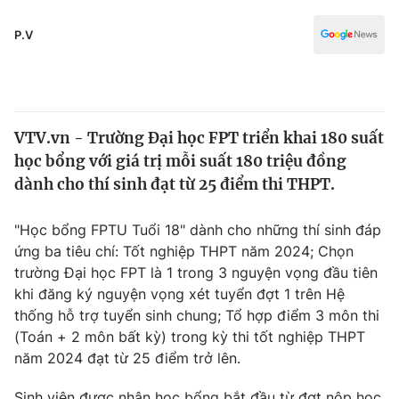
Chính trị
Truyền hình
P.V
Văn hóa - Giải trí
Xã hội
Y tế
Đời sống
Pháp luật
Công nghệ
VTV.vn - Trường Đại học FPT triển khai 180 suất
Giáo dục
Y tế
học bổng với giá trị mỗi suất 180 triệu đồng
dành cho thí sinh đạt từ 25 điểm thi THPT.
Thế giới
"Học bổng FPTU Tuổi 18" dành cho những thí sinh đáp
Tin tức
ứng ba tiêu chí: Tốt nghiệp THPT năm 2024; Chọn
Kinh tế
trường Đại học FPT là 1 trong 3 nguyện vọng đầu tiên
Thế giới đó đây
khi đăng ký nguyện vọng xét tuyển đợt 1 trên Hệ
Tài chính
Dữ liệu và đời sống
thống hỗ trợ tuyển sinh chung; Tổ hợp điểm 3 môn thi
Câu chuyện quốc tế
Thị trường
(Toán + 2 môn bất kỳ) trong kỳ thi tốt nghiệp THPT
năm 2024 đạt từ 25 điểm trở lên.
Truyền hình
Góc doanh nghiệp
Sinh viên được nhận học bổng bắt đầu từ đợt nộp học