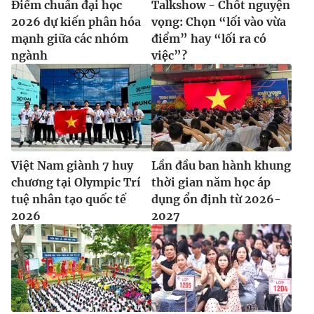
Điểm chuẩn đại học
Talkshow - Chốt nguyện
2026 dự kiến phân hóa
vọng: Chọn “lối vào vừa
mạnh giữa các nhóm
điểm” hay “lối ra có
ngành
việc”?
THỜI BÁO VTV
Theo dõi báo trên
Việt Nam giành 7 huy
Lần đầu ban hành khung
Cơ quan chủ quản:
Đài Truyền hình Việt Nam
chương tại Olympic Trí
thời gian năm học áp
Cơ quan báo chí:
Thời báo VTV
tuệ nhân tạo quốc tế
dụng ổn định từ 2026-
Giấy phép hoạt động báo in và báo điện tử số 483/GP-BTTTT
2026
2027
cấp ngày 29/12/2023
Tổng Biên tập:
Vũ Thanh Thủy
Phó Tổng Biên tập:
Nguyễn Thị Mỹ Hạnh, Phạm Quốc Thắng,
Nguyễn Trọng Ninh
Tổng đài VTV:
024.38 355 931 - 024.38 355 932