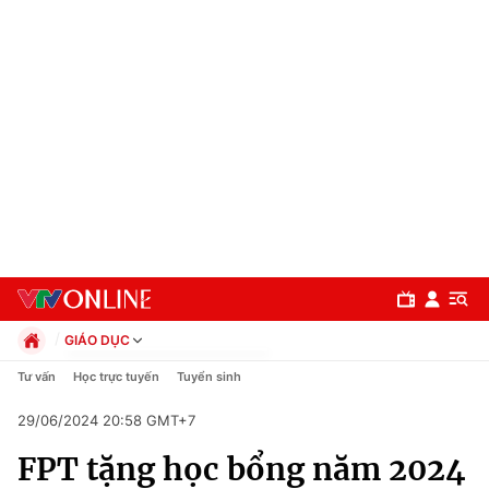
GIÁO DỤC
Chính trị
Tư vấn
Học trực tuyến
Tuyển sinh
Xã hội
29/06/2024 20:58 GMT+7
Pháp luật
Chuyên mục
Kinh tế
FPT tặng học bổng năm 2024
Thể thao