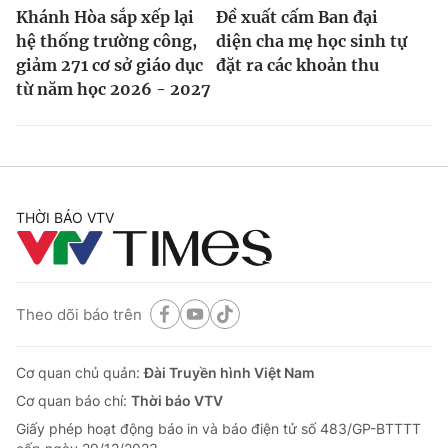
Ðiện thoại Thời báo VTV:
024.66 897 897
Khánh Hòa sắp xếp lại
Đề xuất cấm Ban đại
Email:
toasoan@vtv.vn
hệ thống trường công,
diện cha mẹ học sinh tự
giảm 271 cơ sở giáo dục
đặt ra các khoản thu
Liên hệ quảng cáo:
024-7300.7108
từ năm học 2026 - 2027
THỜI BÁO VTV
Theo dõi báo trên
® Cấm sao chép dưới mọi hình thức nếu không có sự chấp
thuận bằng văn bản. Ghi rõ nguồn VTV.vn khi phát hành lại
Cơ quan chủ quản:
Đài Truyền hình Việt Nam
thông tin từ website này.
Cơ quan báo chí:
Thời báo VTV
Giấy phép hoạt động báo in và báo điện tử số 483/GP-BTTTT