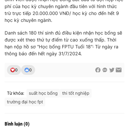
Phim VTV
Giải trí
phí của học kỳ chuyên ngành đầu tiên với hình thức
Hậu trường
trừ trực tiếp 20.000.000 VNĐ/ học kỳ cho đến hết 9
Điện ảnh
học kỳ chuyên ngành.
Đời sống
Nhân vật
Âm nhạc
Danh sách 180 thí sinh đủ điều kiện nhận học bổng sẽ
Du lịch
Khán giả
Giáo dục
được xét theo thứ tự điểm từ cao xuống thấp. Thời
Sao
Làm đẹp
hạn nộp hồ sơ "Học bổng FPTU Tuổi 18": Từ ngày ra
Giải sao mai
Tuyển sinh
thông báo đến hết ngày 31/7/2024.
Công nghệ
Chất lượng cuộc sống
Học trực tuyến
Hitech Công nghệ tương lai
0
0
Giao lưu trực tuyến
Sản phẩm
Lịch phát sóng
Thị trường
Từ khóa:
suất học bổng
thi tốt nghiệp
trường đại học fpt
Tư vấn
Chuyên mục khác
Emagazine
Podcast
Bình luận
(
0
)