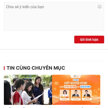
Photo
Infographic
Video
Shorts video
VTV Money
VTV Thể thao
Gửi bình luận
VTV Sức khoẻ
Bất động sản
Thị trường 24h
Tấm lòng Việt
TIN CÙNG CHUYÊN MỤC
VTV4
Vươn mình bằng AI
VTV9
VTV8
Liên hệ tòa soạn
English