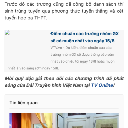
Phim VTV
Trước đó các trường cũng đã công bố danh sách thí
Giải trí
sinh trúng tuyển qua phương thức tuyển thẳng và xét
Hậu trường
tuyển học bạ THPT.
Điện ảnh
Đời sống
Nhân vật
Âm nhạc
Điểm chuẩn các trường nhóm GX
Du lịch
Khán giả
Giáo dục
Sao
sẽ có muộn nhất vào ngày 15/8
Làm đẹp
Giải sao mai
VTV.vn - Dự kiến, điểm chuẩn của các
Tuyển sinh
trường nhóm GX sẽ được thông báo sớm
Công nghệ
Chất lượng cuộc sống
nhất vào chiều tối ngày 13/8 hoặc muộn
Học trực tuyến
Hitech Công nghệ tương lai
nhất là vào sáng sớm ngày 15/8.
Giao lưu trực tuyến
Mời quý độc giả theo dõi các chương trình đã phát
Sản phẩm
sóng của Đài Truyền hình Việt Nam tại
TV Online
!
Lịch phát sóng
Thị trường
Tư vấn
Tin liên quan
Chuyên mục khác
Emagazine
Podcast