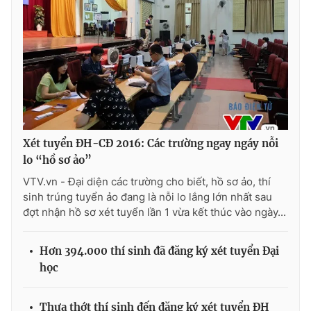
Photo
Infographic
Video
Shorts video
VTV Money
VTV Thể thao
VTV Sức khoẻ
Bất động sản
Xét tuyển ĐH-CĐ 2016: Các trường ngay ngáy nỗi
lo “hồ sơ ảo”
VTV.vn - Đại diện các trường cho biết, hồ sơ ảo, thí
Thị trường 24h
Tấm lòng Việt
sinh trúng tuyển ảo đang là nỗi lo lắng lớn nhất sau
đợt nhận hồ sơ xét tuyển lần 1 vừa kết thúc vào ngày...
VTV4
Vươn mình bằng AI
Hơn 394.000 thí sinh đã đăng ký xét tuyển Đại
VTV9
VTV8
học
Liên hệ tòa soạn
English
Thưa thớt thí sinh đến đăng ký xét tuyển ĐH