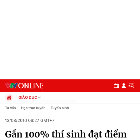
GIÁO DỤC
Chính trị
Tư vấn
Học trực tuyến
Tuyển sinh
Xã hội
13/08/2016 06:27 GMT+7
Pháp luật
Chuyên mục
Kinh tế
Gần 100% thí sinh đạt điểm
Thể thao