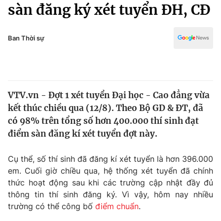
Chính trị
sàn đăng ký xét tuyển ĐH, CĐ
Truyền hình
Văn hóa - Giải trí
Xã hội
Y tế
Ban Thời sự
Đời sống
Pháp luật
Công nghệ
Giáo dục
Y tế
VTV.vn - Đợt 1 xét tuyển Đại học - Cao đẳng vừa
kết thúc chiều qua (12/8). Theo Bộ GD & ĐT, đã
Thế giới
có 98% trên tổng số hơn 400.000 thí sinh đạt
điểm sàn đăng kí xét tuyển đợt này.
Tin tức
Kinh tế
Thế giới đó đây
Cụ thể, số thí sinh đã đăng kí xét tuyển là hơn 396.000
Tài chính
em. Cuối giờ chiều qua, hệ thống xét tuyển đã chính
Dữ liệu và đời sống
Câu chuyện quốc tế
thức hoạt động sau khi các trường cập nhật đầy đủ
Thị trường
thông tin thí sinh đăng ký. Vì vậy, hôm nay nhiều
Truyền hình
Góc doanh nghiệp
trường có thể công bố
điểm chuẩn
.