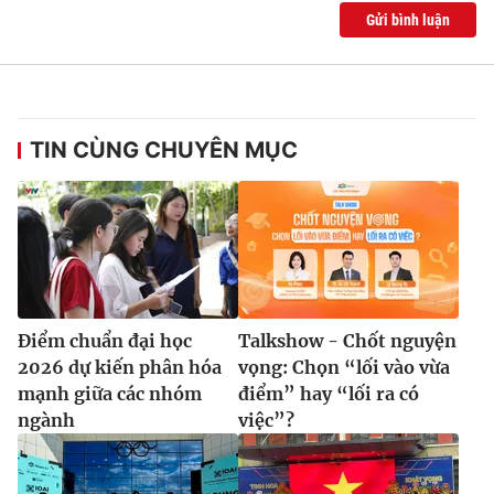
Ðiện thoại Thời báo VTV:
024.66 897 897
Gửi bình luận
Email:
toasoan@vtv.vn
Liên hệ quảng cáo:
024-7300.7108
TIN CÙNG CHUYÊN MỤC
Điểm chuẩn đại học
Talkshow - Chốt nguyện
2026 dự kiến phân hóa
vọng: Chọn “lối vào vừa
® Cấm sao chép dưới mọi hình thức nếu không có sự chấp
mạnh giữa các nhóm
điểm” hay “lối ra có
thuận bằng văn bản. Ghi rõ nguồn VTV.vn khi phát hành lại
ngành
việc”?
thông tin từ website này.