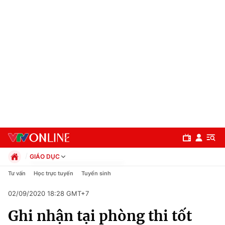
GIÁO DỤC
Chính trị
Tư vấn
Học trực tuyến
Tuyển sinh
Xã hội
02/09/2020 18:28 GMT+7
Pháp luật
Chuyên mục
Kinh tế
Ghi nhận tại phòng thi tốt
Thể thao