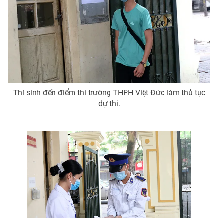
Photo
Infographic
Video
Shorts video
VTV Money
VTV Thể thao
Thí sinh đến điểm thi trường THPH Việt Đức làm thủ tục
VTV Sức khoẻ
Bất động sản
dự thi.
Thị trường 24h
Tấm lòng Việt
VTV4
Vươn mình bằng AI
VTV9
VTV8
Liên hệ tòa soạn
English