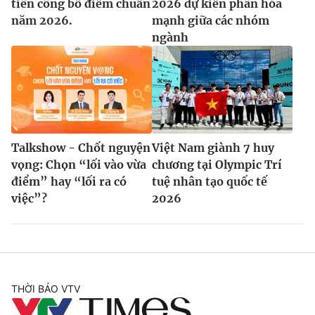
tiên công bố điểm chuẩn
2026 dự kiến phân hóa
năm 2026.
mạnh giữa các nhóm
ngành
Talkshow - Chốt nguyện
Việt Nam giành 7 huy
vọng: Chọn “lối vào vừa
chương tại Olympic Trí
điểm” hay “lối ra có
tuệ nhân tạo quốc tế
việc”?
2026
THỜI BÁO VTV