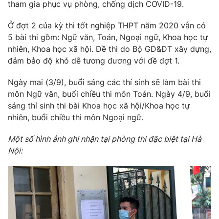
Phim VTV
tham gia phục vụ phòng, chống dịch COVID-19.
Giải trí
Hậu trường
Ở đợt 2 của kỳ thi tốt nghiệp THPT năm 2020 vẫn có
Điện ảnh
5 bài thi gồm: Ngữ văn, Toán, Ngoại ngữ, Khoa học tự
Đời sống
Nhân vật
nhiên, Khoa học xã hội. Đề thi do Bộ GD&ĐT xây dựng,
Âm nhạc
Du lịch
đảm bảo độ khó dễ tương đương với đề đợt 1.
Khán giả
Giáo dục
Sao
Làm đẹp
Giải sao mai
Ngày mai (3/9), buổi sáng các thí sinh sẽ làm bài thi
Tuyển sinh
môn Ngữ văn, buổi chiều thi môn Toán. Ngày 4/9, buổi
Công nghệ
Chất lượng cuộc sống
sáng thí sinh thi bài Khoa học xã hội/Khoa học tự
Học trực tuyến
Hitech Công nghệ tương lai
nhiên, buổi chiều thi môn Ngoại ngữ.
Giao lưu trực tuyến
Sản phẩm
Một số hình ảnh ghi nhận tại phòng thi đặc biệt tại Hà
Nội:
Lịch phát sóng
Thị trường
Tư vấn
Chuyên mục khác
Emagazine
Podcast