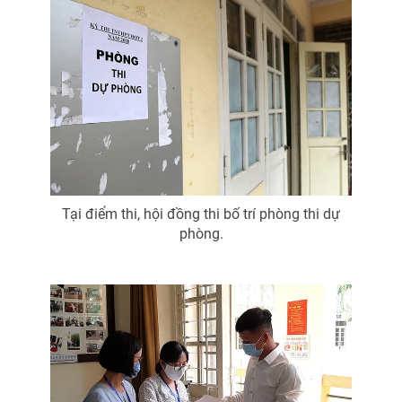
Ðiện thoại Thời báo VTV:
024.66 897 897
Email:
toasoan@vtv.vn
Liên hệ quảng cáo:
024-7300.7108
Tại điểm thi, hội đồng thi bố trí phòng thi dự
phòng.
® Cấm sao chép dưới mọi hình thức nếu không có sự chấp
thuận bằng văn bản. Ghi rõ nguồn VTV.vn khi phát hành lại
thông tin từ website này.