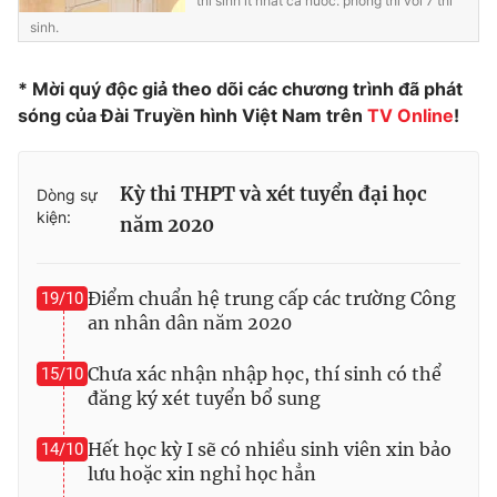
thí sinh ít nhất cả nước: phòng thi với 7 thí
sinh.
* Mời quý độc giả theo dõi các chương trình đã phát
sóng của Đài Truyền hình Việt Nam trên
TV Online
!
Kỳ thi THPT và xét tuyển đại học
Dòng sự
kiện:
năm 2020
Điểm chuẩn hệ trung cấp các trường Công
19/10
an nhân dân năm 2020
Chưa xác nhận nhập học, thí sinh có thể
15/10
đăng ký xét tuyển bổ sung
Hết học kỳ I sẽ có nhiều sinh viên xin bảo
14/10
lưu hoặc xin nghỉ học hẳn