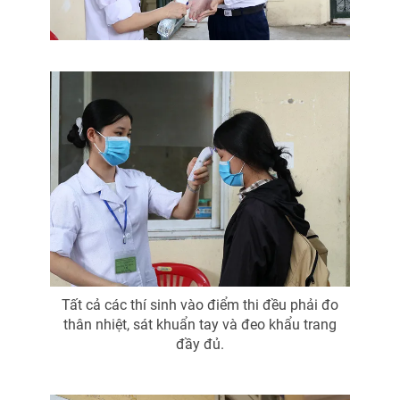
THỜI BÁO VTV
Theo dõi báo trên
Cơ quan chủ quản:
Đài Truyền hình Việt Nam
Cơ quan báo chí:
Thời báo VTV
Giấy phép hoạt động báo in và báo điện tử số 483/GP-BTTTT
cấp ngày 29/12/2023
Tất cả các thí sinh vào điểm thi đều phải đo
Tổng Biên tập:
Vũ Thanh Thủy
thân nhiệt, sát khuẩn tay và đeo khẩu trang
Phó Tổng Biên tập:
Nguyễn Thị Mỹ Hạnh, Phạm Quốc Thắng,
đầy đủ.
Nguyễn Trọng Ninh
Tổng đài VTV:
024.38 355 931 - 024.38 355 932