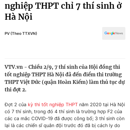
Chính trị
nghiệp THPT chỉ 7 thí sinh ở
Truyền hình
Hà Nội
Văn hóa - Giải trí
Xã hội
Y tế
Đời sống
PV (Theo TTXVN)
Pháp luật
Công nghệ
Giáo dục
Y tế
VTV.vn - Chiều 2/9, 7 thí sinh của Hội đồng thi
Thế giới
tốt nghiệp THPT Hà Nội đã đến điểm thi trường
Tin tức
THPT Việt Đức (quận Hoàn Kiếm) làm thủ tục dự
Kinh tế
thi đợt 2.
Thế giới đó đây
Tài chính
Dữ liệu và đời sống
Câu chuyện quốc tế
Đợt 2 của
kỳ thi tốt nghiệp THPT
năm 2020 tại Hà Nội
Thị trường
có 7 thí sinh, trong đó 4 thí sinh là trường hợp F2 của
các ca mắc COVID-19 đã được công bố; 3 thí sinh còn
Truyền hình
Góc doanh nghiệp
lại là các chiến sĩ quân đội trước đó đã bị cách ly do