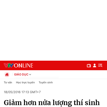
GIÁO DỤC
Chính trị
Tư vấn
Học trực tuyến
Tuyển sinh
Xã hội
18/05/2016 17:13 GMT+7
Pháp luật
Chuyên mục
Kinh tế
Giảm hơn nửa lượng thí sinh
Thể thao