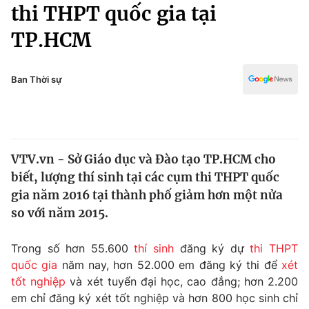
Chính trị
thi THPT quốc gia tại
Truyền hình
TP.HCM
Văn hóa - Giải trí
Xã hội
Y tế
Đời sống
Ban Thời sự
Pháp luật
Công nghệ
Giáo dục
Y tế
VTV.vn - Sở Giáo dục và Đào tạo TP.HCM cho
Thế giới
biết, lượng thí sinh tại các cụm thi THPT quốc
Tin tức
gia năm 2016 tại thành phố giảm hơn một nửa
Kinh tế
so với năm 2015.
Thế giới đó đây
Tài chính
Dữ liệu và đời sống
Câu chuyện quốc tế
Trong số hơn 55.600
thí sinh
đăng ký dự
thi THPT
Thị trường
quốc gia
năm nay, hơn 52.000 em đăng ký thi để
xét
tốt nghiệp
và xét tuyển đại học, cao đẳng; hơn 2.200
Truyền hình
Góc doanh nghiệp
em chỉ đăng ký xét tốt nghiệp và hơn 800 học sinh chỉ