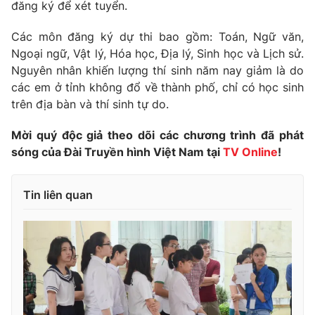
Phim VTV
đăng ký để xét tuyển.
Giải trí
Hậu trường
Các môn đăng ký dự thi bao gồm: Toán, Ngữ văn,
Điện ảnh
Ngoại ngữ, Vật lý, Hóa học, Địa lý, Sinh học và Lịch sử.
Đời sống
Nhân vật
Nguyên nhân khiến lượng thí sinh năm nay giảm là do
Âm nhạc
Du lịch
các em ở tỉnh không đổ về thành phố, chỉ có học sinh
Khán giả
Giáo dục
Sao
trên địa bàn và thí sinh tự do.
Làm đẹp
Giải sao mai
Tuyển sinh
Mời quý độc giả theo dõi các chương trình đã phát
Công nghệ
Chất lượng cuộc sống
sóng của Đài Truyền hình Việt Nam tại
TV Online
!
Học trực tuyến
Hitech Công nghệ tương lai
Giao lưu trực tuyến
Sản phẩm
Tin liên quan
Lịch phát sóng
Thị trường
Tư vấn
Chuyên mục khác
Emagazine
Podcast