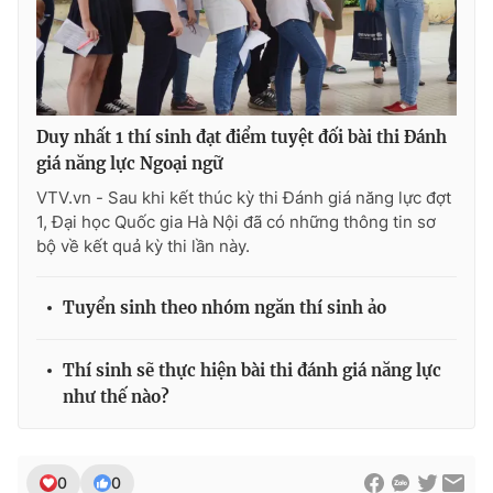
Photo
Infographic
Video
Shorts video
Duy nhất 1 thí sinh đạt điểm tuyệt đối bài thi Đánh
VTV Money
VTV Thể thao
giá năng lực Ngoại ngữ
VTV.vn - Sau khi kết thúc kỳ thi Đánh giá năng lực đợt
1, Đại học Quốc gia Hà Nội đã có những thông tin sơ
VTV Sức khoẻ
Bất động sản
bộ về kết quả kỳ thi lần này.
Thị trường 24h
Tấm lòng Việt
Tuyển sinh theo nhóm ngăn thí sinh ảo
VTV4
Vươn mình bằng AI
Thí sinh sẽ thực hiện bài thi đánh giá năng lực
như thế nào?
VTV9
VTV8
Liên hệ tòa soạn
English
0
0