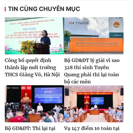
Ðiện thoại Thời báo VTV:
024.66 897 897
TIN CÙNG CHUYÊN MỤC
Email:
toasoan@vtv.vn
Liên hệ quảng cáo:
024-7300.7108
Công bố quyết định
Bộ GD&ĐT lý giải vì sao
thành lập mới trường
328 thí sinh Tuyên
THCS Giảng Võ, Hà Nội
Quang phải thi lại toàn
bộ các môn
® Cấm sao chép dưới mọi hình thức nếu không có sự chấp
thuận bằng văn bản. Ghi rõ nguồn VTV.vn khi phát hành lại
thông tin từ website này.
Bộ GD&ĐT: Thi lại tại
Vụ 147 điểm 10 toán tại