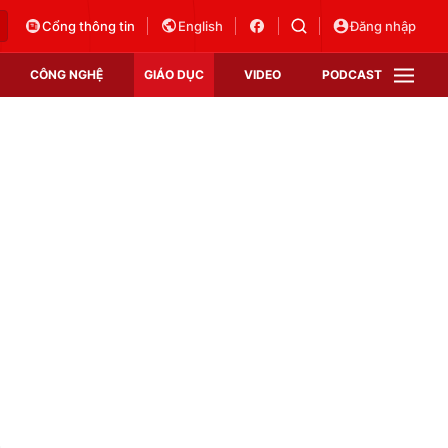
Cổng thông tin
English
Đăng nhập
CÔNG NGHỆ
GIÁO DỤC
VIDEO
PODCAST
VTV Money
VTV Thể thao
VTV Sức khoẻ
Bất động sản
Thị trường 24h
Tấm lòng Việt
Vươn mình bằng AI
VTV4
VTV8
VTV9
Lịch phát sóng
Giao lưu trực tuyến
n
Sự kiện