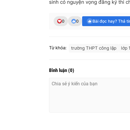
sinh có nguyện vọng đăng ký thi c
0
0
Bài đọc hay? Thả t
Từ khóa:
trường THPT công lập
lớp 
Bình luận
(
0
)