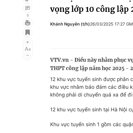
vọng lớp 10 công lập
0
Khánh Nguyễn (t/h)
26/03/2025 17:27 G
Giải trí
Đời sống
Điện ảnh
Du lịch
Âm nhạc
Làm đẹp
VTV.vn - Điều này nhằm phục vụ
Sao
Chất lượng cuộc sốn
THPT công lập năm học 2025 - 2
12 khu vực tuyển sinh được phân ch
khu vực nhằm bảo đảm các điều kiệ
không phải di chuyển quá xa để đi
12 khu vực tuyển sinh tại Hà Nội c
Khu vực tuyển sinh 1 gồm các quận