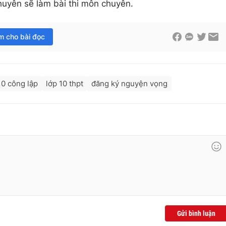
huyên sẽ làm bài thi môn chuyên.
im cho bài đọc
10 công lập
lớp 10 thpt
đăng ký nguyện vọng
Gửi bình luận