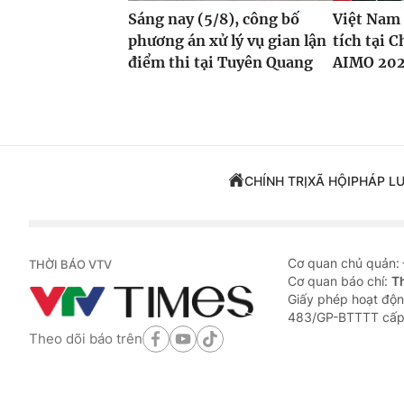
Sáng nay (5/8), công bố
Việt Nam 
phương án xử lý vụ gian lận
tích tại 
điểm thi tại Tuyên Quang
AIMO 20
CHÍNH TRỊ
XÃ HỘI
PHÁP L
Cơ quan chủ quản:
THỜI BÁO VTV
Cơ quan báo chí:
T
Giấy phép hoạt độn
483/GP-BTTTT cấp
Theo dõi báo trên