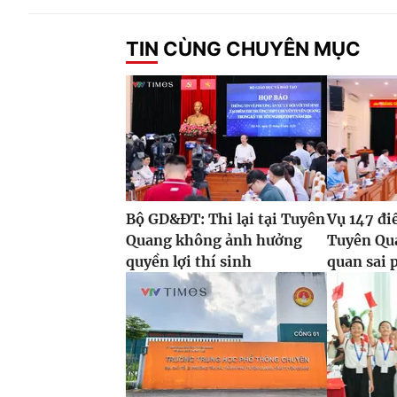
TIN CÙNG CHUYÊN MỤC
Bộ GD&ĐT: Thi lại tại Tuyên
Vụ 147 đi
Quang không ảnh hưởng
Tuyên Qua
quyền lợi thí sinh
quan sai p