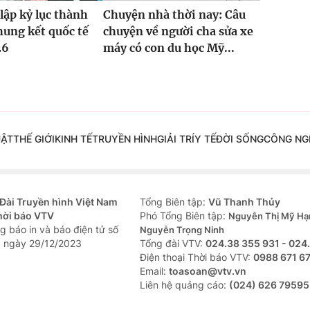
lập kỷ lục thành
Chuyện nhà thời nay: Câu
Chung kết quốc tế
chuyện về người cha sửa xe
26
máy có con du học Mỹ...
UẬT
THẾ GIỚI
KINH TẾ
TRUYỀN HÌNH
GIẢI TRÍ
Y TẾ
ĐỜI SỐNG
CÔNG NG
Đài Truyền hình Việt Nam
Tổng Biên tập:
Vũ Thanh Thủy
hời báo VTV
Phó Tổng Biên tập:
Nguyễn Thị Mỹ Hạ
g báo in và báo điện tử số
Nguyễn Trọng Ninh
 ngày 29/12/2023
Tổng đài VTV:
024.38 355 931 - 024
Ðiện thoại Thời báo VTV:
0988 671 6
Email:
toasoan@vtv.vn
Liên hệ quảng cáo:
(024) 626 79595