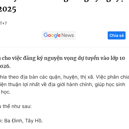
 2025
Góc ảnh
MT+7
Giáo dục
Công nghệ
Chia sẻ
Tuyển sinh
Hitech Công ng
Học trực tuyến
Sản phẩm
 cho việc đăng ký nguyện vọng dự tuyển vào lớp 10
g
Thị trường
026.
Tư vấn
ia theo địa bàn các quận, huyện, thị xã. Việc phân chi
n thuận lợi nhất về địa giới hành chính, giúp học sinh
 học.
ụ thể như sau:
: Ba Đình, Tây Hồ.