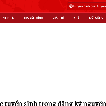
Truyền hình trực tuyến
KINH TẾ
TRUYỀN HÌNH
GIẢI TRÍ
Y TẾ
ĐỜI SỐNG
Pháp luật
Y tế
Truyền hình
Multimedia
Phim VTV
Video
Hậu trường
Shorts video
Nhân vật
Podcast
Khán giả
EMagazine
Giải sao mai
Photo
ực tuyển sinh trong đăng ký nguyệ
Infographic