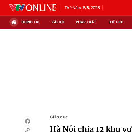
Thứ Năm, 6/8/2026
CHÍNH TRỊ
XÃ HỘI
PHÁP LUẬT
THẾ GIỚI
Chính trị
Xã hội
Thế giới
Kinh tế
Tin tức
Tài chính
Thế giới đó đây
Thị trường
Câu chuyện quốc tế
Góc doanh nghiệp
Dữ liệu và đời sống
Giáo dục
Hà Nội chia 12 khu v