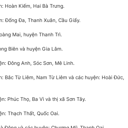
n: Hoàn Kiếm, Hai Bà Trưng.
n: Đống Đa, Thanh Xuân, Cầu Giấy.
oàng Mai, huyện Thanh Trì.
ong Biên và huyện Gia Lâm.
ện: Đông Anh, Sóc Sơn, Mê Linh.
n: Bắc Từ Liêm, Nam Từ Liêm và các huyện: Hoài Đức,
n: Phúc Thọ, Ba Vì và thị xã Sơn Tây.
ện: Thạch Thất, Quốc Oai.
Hà Đông và các huyện: Chương Mỹ, Thanh Oai.