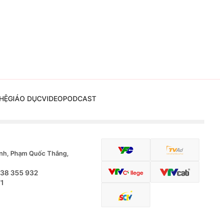
HỆ
GIÁO DỤC
VIDEO
PODCAST
nh, Phạm Quốc Thắng,
.38 355 932
71