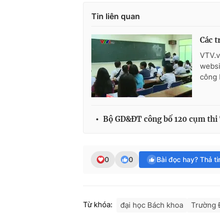
Tin liên quan
Các t
VTV.v
websi
công 
Bộ GD&ĐT công bố 120 cụm thi
0
0
Bài đọc hay? Thả t
Từ khóa:
đại học Bách khoa
Trường 