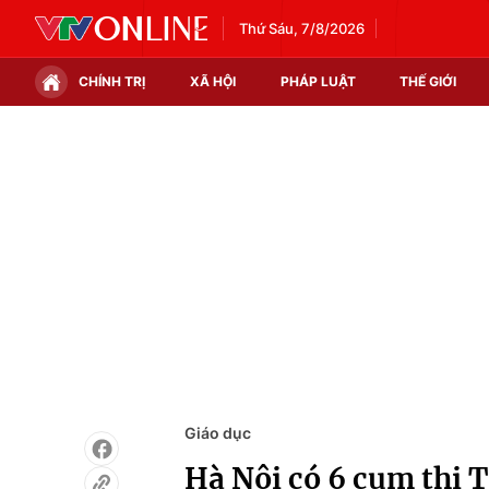
Thứ Sáu, 7/8/2026
CHÍNH TRỊ
XÃ HỘI
PHÁP LUẬT
THẾ GIỚI
Chính trị
Xã hội
Thế giới
Kinh tế
Tin tức
Tài chính
Thế giới đó đây
Thị trường
Câu chuyện quốc tế
Góc doanh nghiệp
Dữ liệu và đời sống
Giáo dục
Hà Nội có 6 cụm thi 