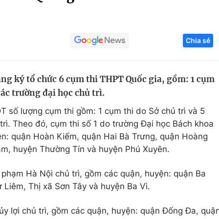
Góc ảnh
Chia sẻ
Giáo dục
Công nghệ
Tuyển sinh
Hitech Công ng
ng ký tổ chức 6 cụm thi THPT Quốc gia, gồm: 1 cụm
Học trực tuyến
Sản phẩm
các trường đại học chủ trì.
g
Thị trường
số lượng cụm thi gồm: 1 cụm thi do Sở chủ trì và 5
Tư vấn
trì. Theo đó, cụm thi số 1 do trường Đại học Bách khoa
yện: quận Hoàn Kiếm, quận Hai Bà Trưng, quận Hoàng
âm, huyện Thường Tín và huyện Phú Xuyên.
 phạm Hà Nội chủ trì, gồm các quận, huyện: quận Ba
 Liêm, Thị xã Sơn Tây và huyện Ba Vì.
ủy lợi chủ trì, gồm các quận, huyện: quận Đống Đa, quậ