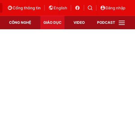
Cổng thông tin
English
Đăng nhập
CÔNG NGHỆ
GIÁO DỤC
VIDEO
PODCAST
VTV Money
VTV Thể thao
VTV Sức khoẻ
Bất động sản
Thị trường 24h
Tấm lòng Việt
Vươn mình bằng AI
VTV4
VTV8
VTV9
Lịch phát sóng
Giao lưu trực tuyến
Sự kiện