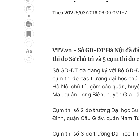
Theo VOV
25/03/2016 06:00 GMT+7
0
Giải trí
Đời sống
Điện ảnh
Du lịch
VTV.vn - Sở GD-ĐT Hà Nội đã đă
Âm nhạc
Làm đẹp
thi do Sở chủ trì và 5 cụm thi do 
Sao
Chất lượng cuộc sốn
Sở GD-ĐT đã đăng ký với Bộ GD-ĐT 
cụm thi do các trường đại học chủ 
Hà Nội chủ trì, gồm các quận, hu
Mai, quận Long Biên, huyện Gia L
Cụm thi số 2 do
t
rường Đại học Sư
Đình, quận Cầu Giấy, quận Nam Từ
Cụm thi số 3 do
t
rường Đại học Th