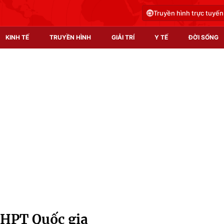
Truyền hình trực tuyến
KINH TẾ
TRUYỀN HÌNH
GIẢI TRÍ
Y TẾ
ĐỜI SỐNG
Pháp luật
Y tế
Truyền hình
Multimedia
Phim VTV
Video
Hậu trường
Shorts video
Nhân vật
Podcast
Khán giả
EMagazine
Giải sao mai
Photo
THPT Quốc gia
Infographic