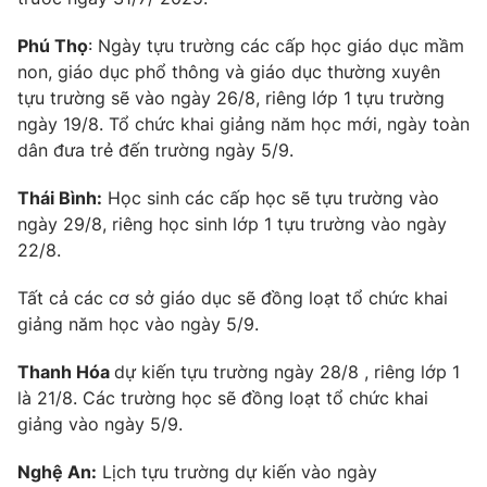
Phú Thọ
: Ngày tựu trường các cấp học giáo dục mầm
non, giáo dục phổ thông và giáo dục thường xuyên
tựu trường sẽ vào ngày 26/8, riêng lớp 1 tựu trường
THỜI BÁO VTV
ngày 19/8. Tổ chức khai giảng năm học mới, ngày toàn
dân đưa trẻ đến trường ngày 5/9.
Theo dõi báo trên
Thái Bình:
Học sinh các cấp học sẽ tựu trường vào
ngày 29/8, riêng học sinh lớp 1 tựu trường vào ngày
Cơ quan chủ quản:
Đài Truyền hình Việt Nam
22/8.
Cơ quan báo chí:
Thời báo VTV
Giấy phép hoạt động báo in và báo điện tử số 483/GP-BTTTT
Tất cả các cơ sở giáo dục sẽ đồng loạt tổ chức khai
cấp ngày 29/12/2023
giảng năm học vào ngày 5/9.
Tổng Biên tập:
Vũ Thanh Thủy
Thanh Hóa
dự kiến tựu trường ngày 28/8 , riêng lớp 1
Phó Tổng Biên tập:
Nguyễn Thị Mỹ Hạnh, Phạm Quốc Thắng,
là 21/8. Các trường học sẽ đồng loạt tổ chức khai
Nguyễn Trọng Ninh
giảng vào ngày 5/9.
Tổng đài VTV:
024.38 355 931 - 024.38 355 932
Ðiện thoại Thời báo VTV:
024.66 897 897
Nghệ An:
Lịch tựu trường dự kiến vào ngày