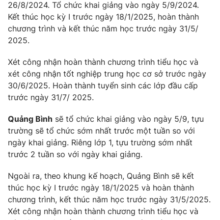
Email:
toasoan@vtv.vn
26/8/2024. Tổ chức khai giảng vào ngày 5/9/2024.
Liên hệ quảng cáo:
024-7300.7108
Kết thúc học kỳ I trước ngày 18/1/2025, hoàn thành
chương trình và kết thúc năm học trước ngày 31/5/
2025.
Xét công nhận hoàn thành chương trình tiểu học và
xét công nhận tốt nghiệp trung học cơ sở trước ngày
30/6/2025. Hoàn thành tuyển sinh các lớp đầu cấp
trước ngày 31/7/ 2025.
Quảng Bình
sẽ tổ chức khai giảng vào ngày 5/9, tựu
trường sẽ tổ chức sớm nhất trước một tuần so với
ngày khai giảng. Riêng lớp 1, tựu trường sớm nhất
® Cấm sao chép dưới mọi hình thức nếu không có sự chấp
trước 2 tuần so với ngày khai giảng.
thuận bằng văn bản. Ghi rõ nguồn VTV.vn khi phát hành lại
thông tin từ website này.
Ngoài ra, theo khung kế hoạch, Quảng Bình sẽ kết
thúc học kỳ I trước ngày 18/1/2025 và hoàn thành
chương trình, kết thúc năm học trước ngày 31/5/2025.
Xét công nhận hoàn thành chương trình tiểu học và