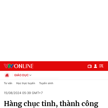
GIÁO DỤC
Chính trị
Tư vấn
Học trực tuyến
Tuyển sinh
Xã hội
15/08/2024 05:39 GMT+7
Pháp luật
Chuyên mục
Kinh tế
Hàng chục tỉnh, thành công
Thể thao