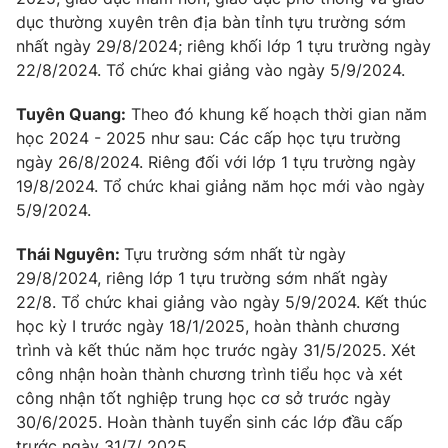
dục thường xuyên trên địa bàn tỉnh tựu trường sớm
Photo
Infographic
nhất ngày 29/8/2024; riêng khối lớp 1 tựu trường ngày
22/8/2024. Tổ chức khai giảng vào ngày 5/9/2024.
Video
Shorts video
Tuyên Quang:
Theo đó khung kế hoạch thời gian năm
học 2024 - 2025 như sau: Các cấp học tựu trường
VTV Money
VTV Thể thao
ngày 26/8/2024. Riêng đối với lớp 1 tựu trường ngày
19/8/2024. Tổ chức khai giảng năm học mới vào ngày
VTV Sức khoẻ
Bất động sản
5/9/2024.
Thái Nguyên:
Tựu trường sớm nhất từ ngày
Thị trường 24h
Tấm lòng Việt
29/8/2024, riêng lớp 1 tựu trường sớm nhất ngày
22/8. Tổ chức khai giảng vào ngày 5/9/2024. Kết thúc
VTV4
Vươn mình bằng AI
học kỳ I trước ngày 18/1/2025, hoàn thành chương
trình và kết thúc năm học trước ngày 31/5/2025. Xét
công nhận hoàn thành chương trình tiểu học và xét
VTV9
VTV8
công nhận tốt nghiệp trung học cơ sở trước ngày
30/6/2025. Hoàn thành tuyển sinh các lớp đầu cấp
Liên hệ tòa soạn
English
trước ngày 31/7/ 2025.