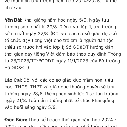
về thời gian tựu trường năm học 2024-2025. Cụ thể
Phim VTV
Giải trí
như sau:
Hậu trường
Điện ảnh
Yên Bái:
Khai giảng năm học ngày 5/9. Ngày tựu
Đời sống
Nhân vật
trường sớm nhất là 29/8. Riêng với lớp 1, tựu trường
Âm nhạc
sớm nhất ngày 22/8. (Đối với các cơ sở giáo dục có
Du lịch
Khán giả
Giáo dục
tổ chức dạy tiếng Việt cho trẻ em là người dân tộc
Sao
Làm đẹp
Giải sao mai
thiểu số trước khi vào lớp 1; Sở GD&ĐT hướng dẫn
Tuyển sinh
thời gian dạy tiếng Việt đảm bảo theo quy định Thông
Công nghệ
Chất lượng cuộc sống
tư 23/2023/TT-BGDĐT ngày 11/1/2023 của Bộ trưởng
Học trực tuyến
Hitech Công nghệ tương lai
Bộ GD&ĐT).
Giao lưu trực tuyến
Sản phẩm
Lào Cai:
Đối với các cơ sở giáo dục mầm non, tiểu
học, THCS, THPT và giáo dục thường xuyên sẽ tựu
Lịch phát sóng
Thị trường
trường ngày 28/8. Riêng học sinh lớp 1 sẽ tựu trường
ngày 21/8. Toàn tỉnh thống nhất tổ chức khai giảng
Tư vấn
vào buổi sáng ngày 5/9.
Chuyên mục khác
Emagazine
Điện Biên:
Theo kế hoạch thời gian năm học 2024 -
Podcast
2025, giáo dục mầm non, giáo dục phổ thông và giáo