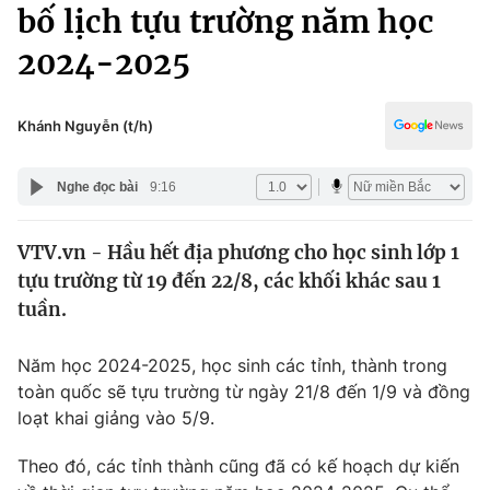
Chính trị
bố lịch tựu trường năm học
Truyền hình
2024-2025
Văn hóa - Giải trí
Xã hội
Y tế
Đời sống
Khánh Nguyễn (t/h)
Pháp luật
Công nghệ
Giáo dục
Nghe đọc bài
9:16
Y tế
VTV.vn - Hầu hết địa phương cho học sinh lớp 1
Thế giới
tựu trường từ 19 đến 22/8, các khối khác sau 1
Tin tức
tuần.
Kinh tế
Thế giới đó đây
Năm học 2024-2025, học sinh các tỉnh, thành trong
Tài chính
Dữ liệu và đời sống
toàn quốc sẽ tựu trường từ ngày 21/8 đến 1/9 và đồng
Câu chuyện quốc tế
Thị trường
loạt khai giảng vào 5/9.
Truyền hình
Góc doanh nghiệp
Theo đó, các tỉnh thành cũng đã có kế hoạch dự kiến