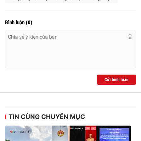
Bình luận
(
0
)
Gửi bình luận
TIN CÙNG CHUYÊN MỤC