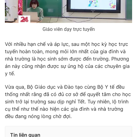
Photo
Infographic
Video
Shorts video
Giáo viên dạy trực tuyến
Với nhiều hạn chế và áp lực, sau một học kỳ học trực
VTV Money
VTV Thể thao
tuyến hoàn toàn, mong mỏi lớn nhất của gia đình và
nhà trường là học sinh sớm được đến trường. Phương
VTV Sức khoẻ
Bất động sản
án này cũng nhận được sự ủng hộ của các chuyên gia
y tế.
Thị trường 24h
Tấm lòng Việt
Vừa qua, Bộ Giáo dục và Đào tạo cùng Bộ Y tế đều
thống nhất rằng đã có đủ cơ sở để quyết tâm cho học
VTV4
Vươn mình bằng AI
sinh trở lại trường sau dịp nghỉ Tết. Tuy nhiên, lộ trình
cụ thể như thế nào hiện các gia đình và nhà trường
VTV9
VTV8
đều đang nóng lòng chờ đợi.
Liên hệ tòa soạn
English
Tin liên quan