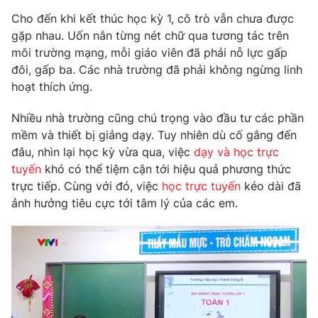
Phim VTV
Giải trí
Cho đến khi kết thúc học kỳ 1, cô trò vẫn chưa được
Hậu trường
gặp nhau. Uốn nắn từng nét chữ qua tương tác trên
Điện ảnh
môi trường mạng, mỗi giáo viên đã phải nỗ lực gấp
Đời sống
Nhân vật
đôi, gấp ba. Các nhà trường đã phải không ngừng linh
Âm nhạc
Du lịch
hoạt thích ứng.
Khán giả
Giáo dục
Sao
Làm đẹp
Giải sao mai
Nhiều nhà trường cũng chú trọng vào đầu tư các phần
Tuyển sinh
mềm và thiết bị giảng dạy. Tuy nhiên dù cố gắng đến
Công nghệ
Chất lượng cuộc sống
đâu, nhìn lại học kỳ vừa qua, việc
dạy và học trực
Học trực tuyến
Hitech Công nghệ tương lai
tuyến
khó có thể tiệm cận tới hiệu quả phương thức
Giao lưu trực tuyến
trực tiếp. Cùng với đó, việc
học trực tuyến
kéo dài đã
Sản phẩm
ảnh hưởng tiêu cực tới tâm lý của các em.
Lịch phát sóng
Thị trường
Tư vấn
Chuyên mục khác
Emagazine
Podcast