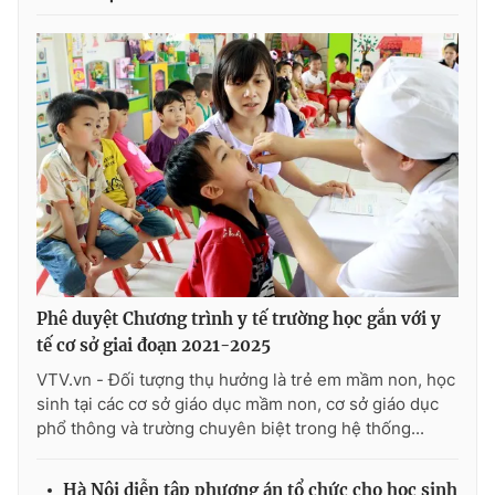
THỜI BÁO VTV
Theo dõi báo trên
Cơ quan chủ quản:
Đài Truyền hình Việt Nam
Cơ quan báo chí:
Thời báo VTV
Phê duyệt Chương trình y tế trường học gắn với y
Giấy phép hoạt động báo in và báo điện tử số 483/GP-BTTTT
tế cơ sở giai đoạn 2021-2025
cấp ngày 29/12/2023
VTV.vn - Đối tượng thụ hưởng là trẻ em mầm non, học
Tổng Biên tập:
Vũ Thanh Thủy
sinh tại các cơ sở giáo dục mầm non, cơ sở giáo dục
Phó Tổng Biên tập:
Nguyễn Thị Mỹ Hạnh, Phạm Quốc Thắng,
phổ thông và trường chuyên biệt trong hệ thống...
Nguyễn Trọng Ninh
Tổng đài VTV:
024.38 355 931 - 024.38 355 932
Hà Nội diễn tập phương án tổ chức cho học sinh