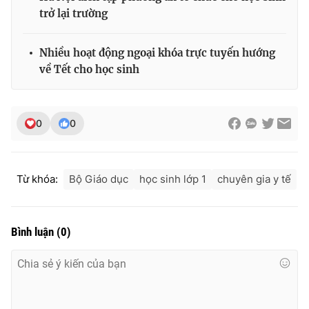
Ðiện thoại Thời báo VTV:
024.66 897 897
trở lại trường
Email:
toasoan@vtv.vn
Liên hệ quảng cáo:
024-7300.7108
Nhiều hoạt động ngoại khóa trực tuyến hướng
về Tết cho học sinh
0
0
Từ khóa:
Bộ Giáo dục
học sinh lớp 1
chuyên gia y tế
Bình luận
(
0
)
® Cấm sao chép dưới mọi hình thức nếu không có sự chấp
thuận bằng văn bản. Ghi rõ nguồn VTV.vn khi phát hành lại
thông tin từ website này.