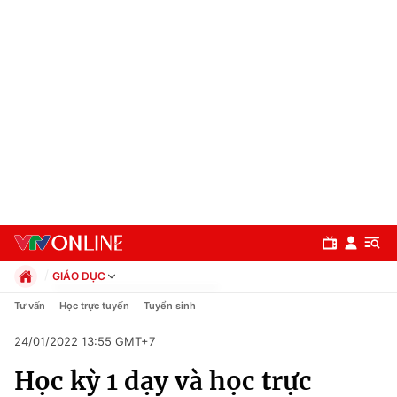
GIÁO DỤC
Chính trị
Tư vấn
Học trực tuyến
Tuyển sinh
Xã hội
24/01/2022 13:55 GMT+7
Pháp luật
Chuyên mục
Kinh tế
Học kỳ 1 dạy và học trực
Thể thao