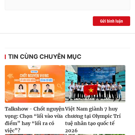
Gửi bình luận
TIN CÙNG CHUYÊN MỤC
Talkshow - Chốt nguyện
Việt Nam giành 7 huy
vọng: Chọn “lối vào vừa
chương tại Olympic Trí
điểm” hay “lối ra có
tuệ nhân tạo quốc tế
việc”?
2026