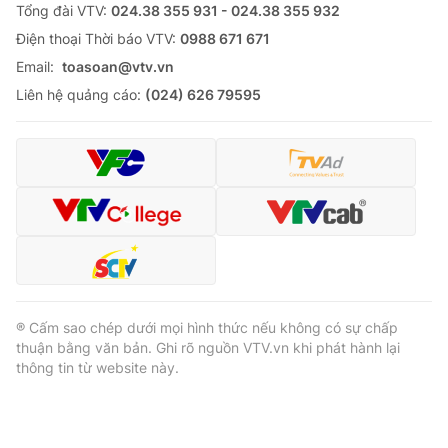
Tổng đài VTV:
024.38 355 931 - 024.38 355 932
Ðiện thoại Thời báo VTV:
0988 671 671
Email:
toasoan@vtv.vn
Liên hệ quảng cáo:
(024) 626 79595
® Cấm sao chép dưới mọi hình thức nếu không có sự chấp
thuận bằng văn bản. Ghi rõ nguồn VTV.vn khi phát hành lại
thông tin từ website này.