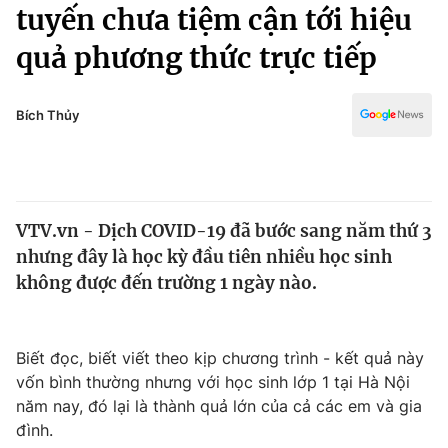
Chính trị
tuyến chưa tiệm cận tới hiệu
Truyền hình
quả phương thức trực tiếp
Văn hóa - Giải trí
Xã hội
Y tế
Đời sống
Bích Thủy
Pháp luật
Công nghệ
Giáo dục
Y tế
VTV.vn - Dịch COVID-19 đã bước sang năm thứ 3
Thế giới
nhưng đây là học kỳ đầu tiên nhiều học sinh
Tin tức
không được đến trường 1 ngày nào.
Kinh tế
Thế giới đó đây
Tài chính
Dữ liệu và đời sống
Biết đọc, biết viết theo kịp chương trình - kết quả này
Câu chuyện quốc tế
Thị trường
vốn bình thường nhưng với học sinh lớp 1 tại Hà Nội
năm nay, đó lại là thành quả lớn của cả các em và gia
Truyền hình
Góc doanh nghiệp
đình.