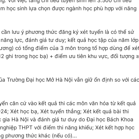
 Với việc tăng chỉ tiêu tuyển sinh lên 3.500 chỉ tiêu
 em học sinh lựa chọn được ngành học phù hợp với năng
 cần lưu ý phương thức đăng ký xét tuyển là có thể sử
 năng lực, đánh giá tư duy; kết quả học tập của năm lớp
ương) có tổng điểm của 3 môn trong tổ hợp dùng để xé
2 ghi trong học bạ) + điểm ưu tiên khu vực, đối tượng 
a Trường Đại học Mở Hà Nội vẫn giữ ổn định so với cá
yển căn cứ vào kết quả thi các môn văn hóa từ kết quả
4; Xét học bạ, Xét tuyển thẳng; Xét kết quả bài thi
 gia Hà Nội và đánh giá tư duy do Đại học Bách Khoa
t nghiệp THPT với điểm thi năng khiếu; Xét kết hợp học
ng phương thức khác (nếu có)...