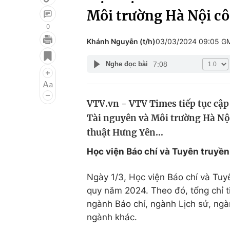
Môi trường Hà Nội c
0
Khánh Nguyễn (t/h)
03/03/2024 09:05 G
Giải trí
Đời sống
7:08
Nghe đọc bài
Điện ảnh
Du lịch
Âm nhạc
Làm đẹp
VTV.vn - VTV Times tiếp tục cập
Sao
Chất lượng cuộc sốn
Tài nguyên và Môi trường Hà Nộ
thuật Hưng Yên…
Học viện Báo chí và Tuyên truyền
Ngày 1/3, Học viện Báo chí và Tuy
quy năm 2024. Theo đó, tổng chỉ 
ngành Báo chí, ngành Lịch sử, ngà
ngành khác.