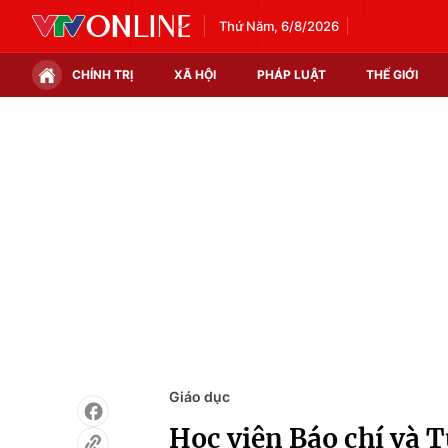
Thứ Năm, 6/8/2026
CHÍNH TRỊ
XÃ HỘI
PHÁP LUẬT
THẾ GIỚI
Chính trị
Xã hội
Thế giới
Kinh tế
Tin tức
Tài chính
Thế giới đó đây
Thị trường
Câu chuyện quốc tế
Góc doanh nghiệp
Dữ liệu và đời sống
Giáo dục
Học viện Báo chí và 