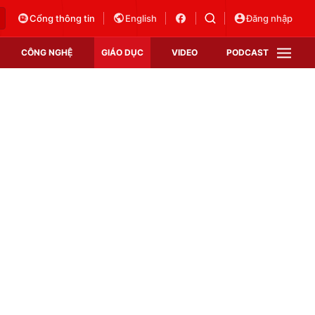
Cổng thông tin
English
Đăng nhập
CÔNG NGHỆ
GIÁO DỤC
VIDEO
PODCAST
VTV Money
VTV Thể thao
VTV Sức khoẻ
Bất động sản
Thị trường 24h
Tấm lòng Việt
Vươn mình bằng AI
VTV4
VTV8
VTV9
Lịch phát sóng
Giao lưu trực tuyến
Sự kiện