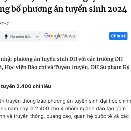
ông bố phương án tuyển sinh 2024
Góc ảnh
MT+7
Giáo dục
Công nghệ
Chia sẻ
Tuyển sinh
Hitech Công ng
Học trực tuyến
Sản phẩm
 nhật phương án tuyển sinh ĐH với các trường ĐH
g
Thị trường
i, Học viện Báo chí và Tuyên truyền, ĐH Sư phạm Kỹ
Tư vấn
 tuyển 2.400 chỉ tiêu
ên truyền thông báo phương án tuyển sinh đại học chín
tiêu năm nay là 2.400 cho 4 nhóm ngành đào tạo gồm:
nh về truyền thông, quảng cáo, quan hệ quốc tế và các