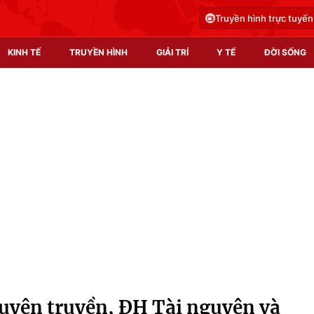
Truyền hình trực tuyến
KINH TẾ
TRUYỀN HÌNH
GIẢI TRÍ
Y TẾ
ĐỜI SỐNG
Pháp luật
Y tế
Truyền hình
Multimedia
Phim VTV
Video
Hậu trường
Shorts video
Nhân vật
Podcast
Khán giả
EMagazine
Giải sao mai
Photo
Tuyên truyền, ĐH Tài nguyên và
Infographic