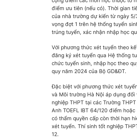
cộng điểm các môn học thuộc tổ h
điểm ưu tiên (nếu có). Thời gian ti
của nhà trường dự kiến từ ngày 5/
vọng đợt 1 trên hệ thống tuyển si
trúng tuyển, xác nhận nhập học q
Với phương thức xét tuyển theo kế
đăng ký xét tuyển qua Hệ thống tu
chức tuyển sinh, nhập học theo quy
quy năm 2024 của Bộ GD&ĐT.
Đặc biệt với phương thức xét tuyể
và Môi trường Hà Nội áp dụng đối v
nghiệp THPT tại các Trường THPT 
Anh TOEFL IBT 64/120 điểm hoặc I
có thẩm quyền cấp còn thời hạn hi
xét tuyển. Thí sinh tốt nghiệp THP
12.