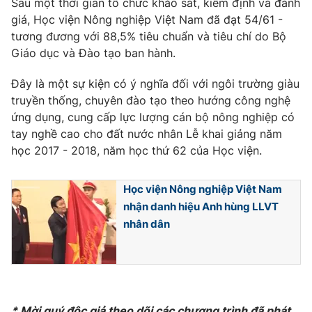
Sau một thời gian tổ chức khảo sát, kiểm định và đánh
Phim VTV
Giải trí
giá, Học viện Nông nghiệp Việt Nam đã đạt 54/61 -
Hậu trường
tương đương với 88,5% tiêu chuẩn và tiêu chí do Bộ
Điện ảnh
Giáo dục và Đào tạo ban hành.
Đời sống
Nhân vật
Âm nhạc
Đây là một sự kiện có ý nghĩa đối với ngôi trường giàu
Du lịch
Khán giả
Giáo dục
Sao
truyền thống, chuyên đào tạo theo hướng công nghệ
Làm đẹp
Giải sao mai
ứng dụng, cung cấp lực lượng cán bộ nông nghiệp có
Tuyển sinh
tay nghề cao cho đất nước nhân Lễ khai giảng năm
Công nghệ
Chất lượng cuộc sống
học 2017 - 2018, năm học thứ 62 của Học viện.
Học trực tuyến
Hitech Công nghệ tương lai
Giao lưu trực tuyến
Học viện Nông nghiệp Việt Nam
Sản phẩm
nhận danh hiệu Anh hùng LLVT
Lịch phát sóng
Thị trường
nhân dân
Tư vấn
Chuyên mục khác
Emagazine
Podcast
* Mời quý độc giả theo dõi các chương
trình đã phát