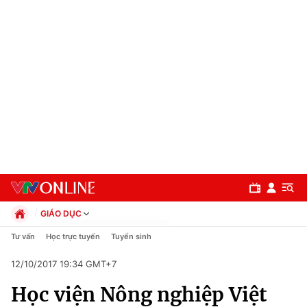
GIÁO DỤC
Chính trị
Tư vấn
Học trực tuyến
Tuyển sinh
Xã hội
12/10/2017 19:34 GMT+7
Pháp luật
Chuyên mục
Kinh tế
Học viện Nông nghiệp Việt
Thể thao