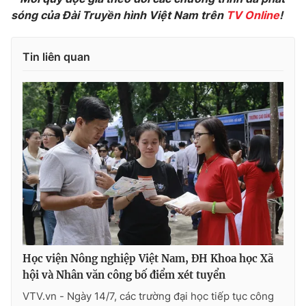
sóng của Đài Truyền hình Việt Nam trên
TV Online
!
Photo
Infographic
Tin liên quan
Video
Shorts video
VTV Money
VTV Thể thao
VTV Sức khoẻ
Bất động sản
Thị trường 24h
Tấm lòng Việt
VTV4
Vươn mình bằng AI
Học viện Nông nghiệp Việt Nam, ĐH Khoa học Xã
VTV9
VTV8
hội và Nhân văn công bố điểm xét tuyển
VTV.vn - Ngày 14/7, các trường đại học tiếp tục công
Liên hệ tòa soạn
English