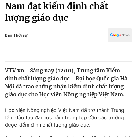
Chính trị
Nam đạt kiểm định chất
Truyền hình
lượng giáo dục
Văn hóa - Giải trí
Xã hội
Y tế
Đời sống
Ban Thời sự
Pháp luật
Công nghệ
Giáo dục
Y tế
VTV.vn - Sáng nay (12/10), Trung tâm Kiểm
Thế giới
định chất lượng giáo dục - Đại học Quốc gia Hà
Tin tức
Nội đã trao chứng nhận kiểm định chất lượng
Kinh tế
giáo dục cho Học viện Nông nghiệp Việt Nam.
Thế giới đó đây
Tài chính
Dữ liệu và đời sống
Câu chuyện quốc tế
Học viện Nông nghiệp Việt Nam đã trở thành Trung
Thị trường
tâm đào tạo đại học nằm trong top đầu các trường
được kiểm định chất lượng giáo dục.
Truyền hình
Góc doanh nghiệp