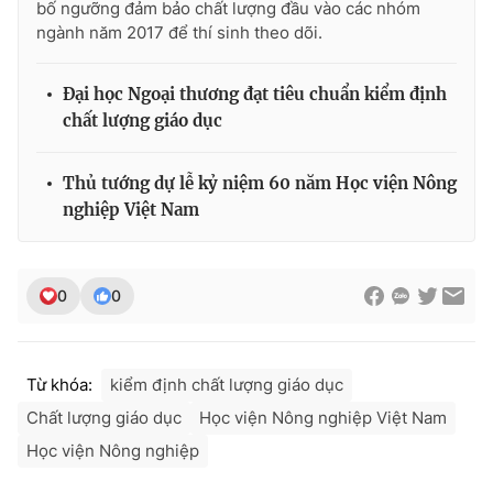
bố ngưỡng đảm bảo chất lượng đầu vào các nhóm
ngành năm 2017 để thí sinh theo dõi.
Đại học Ngoại thương đạt tiêu chuẩn kiểm định
THỜI BÁO VTV
chất lượng giáo dục
Thủ tướng dự lễ kỷ niệm 60 năm Học viện Nông
nghiệp Việt Nam
Theo dõi báo trên
Cơ quan chủ quản:
Đài Truyền hình Việt Nam
0
0
Cơ quan báo chí:
Thời báo VTV
Giấy phép hoạt động báo in và báo điện tử số 483/GP-BTTTT
cấp ngày 29/12/2023
Từ khóa:
kiểm định chất lượng giáo dục
Tổng Biên tập:
Vũ Thanh Thủy
Chất lượng giáo dục
Học viện Nông nghiệp Việt Nam
Phó Tổng Biên tập:
Nguyễn Thị Mỹ Hạnh, Phạm Quốc Thắng,
Nguyễn Trọng Ninh
Học viện Nông nghiệp
Tổng đài VTV:
024.38 355 931 - 024.38 355 932