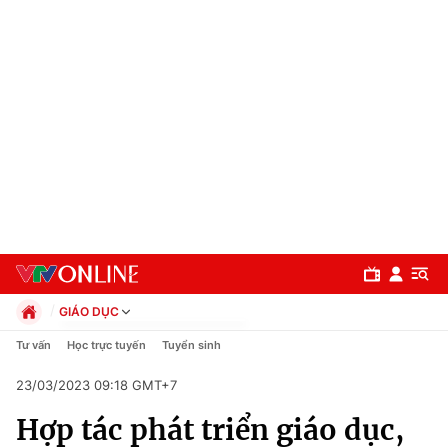
GIÁO DỤC
Chính trị
Tư vấn
Học trực tuyến
Tuyển sinh
Xã hội
23/03/2023 09:18 GMT+7
Pháp luật
Chuyên mục
Kinh tế
Hợp tác phát triển giáo dục,
Thể thao