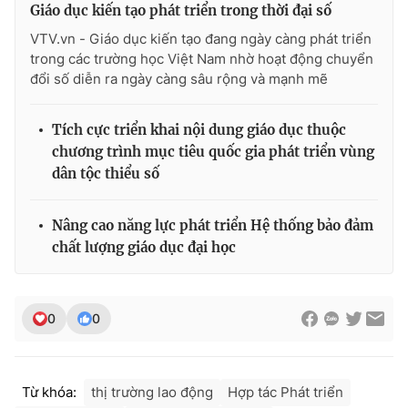
Giáo dục kiến tạo phát triển trong thời đại số
VTV.vn - Giáo dục kiến tạo đang ngày càng phát triển
trong các trường học Việt Nam nhờ hoạt động chuyển
đổi số diễn ra ngày càng sâu rộng và mạnh mẽ
THỜI BÁO VTV
Tích cực triển khai nội dung giáo dục thuộc
chương trình mục tiêu quốc gia phát triển vùng
dân tộc thiểu số
Theo dõi báo trên
Nâng cao năng lực phát triển Hệ thống bảo đảm
Cơ quan chủ quản:
Đài Truyền hình Việt Nam
chất lượng giáo dục đại học
Cơ quan báo chí:
Thời báo VTV
Giấy phép hoạt động báo in và báo điện tử số 483/GP-BTTTT
cấp ngày 29/12/2023
0
0
Tổng Biên tập:
Vũ Thanh Thủy
Phó Tổng Biên tập:
Nguyễn Thị Mỹ Hạnh, Phạm Quốc Thắng,
Nguyễn Trọng Ninh
Từ khóa:
thị trường lao động
Hợp tác Phát triển
Tổng đài VTV:
024.38 355 931 - 024.38 355 932