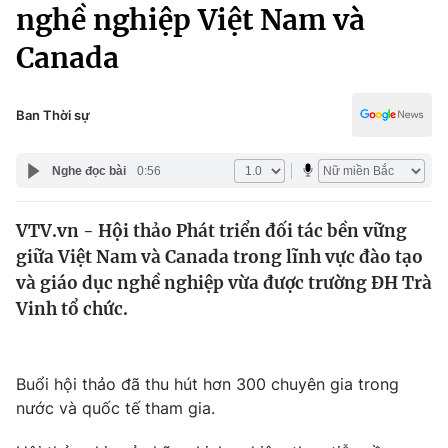
Chính trị
nghề nghiệp Việt Nam và
Truyền hình
Canada
Văn hóa - Giải trí
Xã hội
Y tế
Đời sống
Ban Thời sự
Pháp luật
Công nghệ
Giáo dục
Nghe đọc bài
0:56
Y tế
VTV.vn - Hội thảo Phát triển đối tác bền vững
Thế giới
giữa Việt Nam và Canada trong lĩnh vực đào tạo
Tin tức
và giáo dục nghề nghiệp vừa được trường ĐH Trà
Kinh tế
Vinh tổ chức.
Thế giới đó đây
Tài chính
Dữ liệu và đời sống
Câu chuyện quốc tế
Thị trường
Buổi hội thảo đã thu hút hơn 300 chuyên gia trong
nước và quốc tế tham gia.
Truyền hình
Góc doanh nghiệp