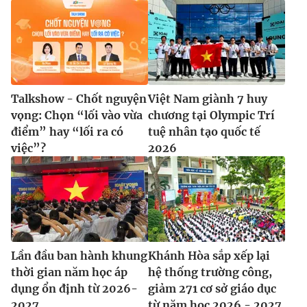
Talkshow - Chốt nguyện
Việt Nam giành 7 huy
vọng: Chọn “lối vào vừa
chương tại Olympic Trí
điểm” hay “lối ra có
tuệ nhân tạo quốc tế
việc”?
2026
Lần đầu ban hành khung
Khánh Hòa sắp xếp lại
thời gian năm học áp
hệ thống trường công,
dụng ổn định từ 2026-
giảm 271 cơ sở giáo dục
2027
từ năm học 2026 - 2027