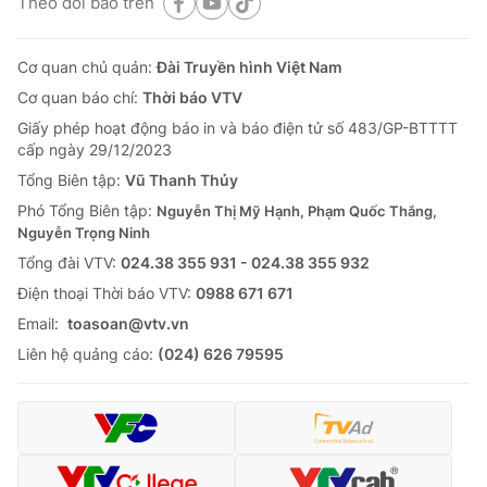
Theo dõi báo trên
Cơ quan chủ quản:
Đài Truyền hình Việt Nam
Cơ quan báo chí:
Thời báo VTV
Giấy phép hoạt động báo in và báo điện tử số 483/GP-BTTTT
cấp ngày 29/12/2023
Tổng Biên tập:
Vũ Thanh Thủy
Phó Tổng Biên tập:
Nguyễn Thị Mỹ Hạnh, Phạm Quốc Thắng,
Nguyễn Trọng Ninh
Tổng đài VTV:
024.38 355 931 - 024.38 355 932
Ðiện thoại Thời báo VTV:
0988 671 671
Email:
toasoan@vtv.vn
Liên hệ quảng cáo:
(024) 626 79595