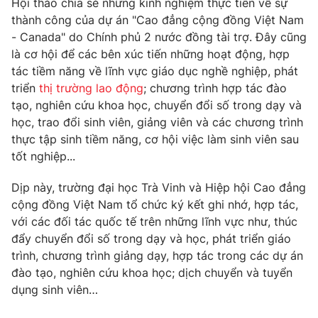
Hội thảo chia sẻ những kinh nghiệm thực tiễn về sự
Phim VTV
Giải trí
thành công của dự án "Cao đẳng cộng đồng Việt Nam
Hậu trường
- Canada" do Chính phủ 2 nước đồng tài trợ. Đây cũng
Điện ảnh
là cơ hội để các bên xúc tiến những hoạt động, hợp
Đời sống
Nhân vật
tác tiềm năng về lĩnh vực giáo dục nghề nghiệp, phát
Âm nhạc
Du lịch
triển
thị trường lao động
; chương trình hợp tác đào
Khán giả
Giáo dục
Sao
tạo, nghiên cứu khoa học, chuyển đổi số trong dạy và
Làm đẹp
Giải sao mai
học, trao đổi sinh viên, giảng viên và các chương trình
Tuyển sinh
Công nghệ
thực tập sinh tiềm năng, cơ hội việc làm sinh viên sau
Chất lượng cuộc sống
Học trực tuyến
tốt nghiệp...
Hitech Công nghệ tương lai
Giao lưu trực tuyến
Dịp này, trường đại học Trà Vinh và Hiệp hội Cao đẳng
Sản phẩm
cộng đồng Việt Nam tổ chức ký kết ghi nhớ, hợp tác,
Lịch phát sóng
với các đối tác quốc tế trên những lĩnh vực như, thúc
Thị trường
đẩy chuyển đổi số trong dạy và học, phát triển giáo
Tư vấn
trình, chương trình giảng dạy, hợp tác trong các dự án
đào tạo, nghiên cứu khoa học; dịch chuyển và tuyển
Chuyên mục khác
dụng sinh viên…
Emagazine
Podcast