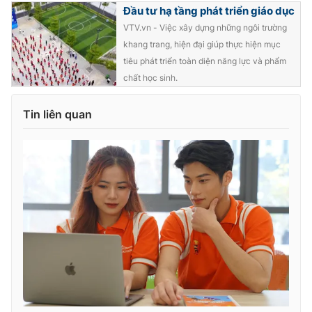
Đầu tư hạ tầng phát triển giáo dục
Photo
Infographic
VTV.vn - Việc xây dựng những ngôi trường
khang trang, hiện đại giúp thực hiện mục
Video
tiêu phát triển toàn diện năng lực và phẩm
Shorts video
chất học sinh.
VTV Money
VTV Thể thao
Tin liên quan
VTV Sức khoẻ
Bất động sản
Thị trường 24h
Tấm lòng Việt
VTV4
Vươn mình bằng AI
VTV9
VTV8
Liên hệ tòa soạn
English