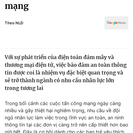
Chính trị
mạng
Truyền hình
Văn hóa - Giải trí
Xã hội
Y tế
Theo NLĐ
Đời sống
Pháp luật
Công nghệ
Giáo dục
Y tế
Với sự phát triển của điện toán đám mây và
thương mại điện tử, việc bảo đảm an toàn thông
Thế giới
tin được coi là nhiệm vụ đặc biệt quan trọng và
sẽ trở thành ngành có nhu cầu nhân lực lớn
Tin tức
Kinh tế
trong tương lai
Thế giới đó đây
Tài chính
Trong bối cảnh các cuộc tấn công mạng ngày càng
Dữ liệu và đời sống
Câu chuyện quốc tế
nhiều và gây thiệt hại nghiêm trọng, nhu cầu về đội
Thị trường
ngũ nhân lực làm việc trong lĩnh vực an toàn, an ninh
Truyền hình
Góc doanh nghiệp
thông tin tại các đơn vị càng trở nên cấp thiết hơn bao
giờ hết. Đây là cơ hội dành cho các bạn trẻ yêu thích