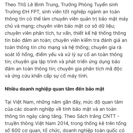
Ðiện thoại Thời báo VTV:
024.66 897 897
Theo ThS Lê Bình Trung, Trưởng Phòng Tuyển sinh
Trường ĐH FPT, sinh viên tốt nghiệp ngành an toàn
Email:
toasoan@vtv.vn
thông tin có thể làm chuyên viên quản trị bảo mật máy
Liên hệ quảng cáo:
024-7300.7108
chủ và mạng; chuyên viên bảo mật cơ sở dữ liệu;
chuyên viên phân tích, tư vấn, thiết kế hệ thống thông
tin bảo đảm an toàn; chuyên viên kiểm tra đánh giá an
toàn thông tin cho mạng và hệ thống; chuyên gia rà
soát lỗ hổng, điểm yếu và xử lý sự cố an toàn thông
tin; chuyên gia lập trình và phát triển ứng dụng bảo
đảm an toàn thông tin; chuyên gia phân tích mã độc
và ứng cứu khẩn cấp sự cố máy tính.
Nhiều doanh nghiệp quan tâm đến bảo mật
Tại Việt Nam, những năm gần đây, mức độ quan tâm
® Cấm sao chép dưới mọi hình thức nếu không có sự chấp
của các doanh nghiệp về tính bảo mật và an toàn
thuận bằng văn bản. Ghi rõ nguồn VTV.vn khi phát hành lại
thông tin từ website này.
thông tin ngày càng tăng. Theo Sách trắng CNTT -
truyền thông Việt Nam 2014, trong thống kê trên tổng
số 600 cơ quan, tổ chức, doanh nghiệp toàn quốc có