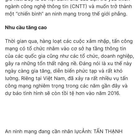
Phim VTV
ngành công nghệ thông tin (CNTT) và muốn trở thành
Giải trí
một “chiến binh” an ninh mạng trong thế giới phẳng.
Hậu trường
Điện ảnh
Đời sống
Nhân vật
Nhu cầu tăng cao
Âm nhạc
Du lịch
Khán giả
Thời gian qua, hàng loạt các cuộc xâm nhập, tấn công
Giáo dục
Sao
mạng có tổ chức nhằm vào cơ sở hạ tầng thông tin
Làm đẹp
Giải sao mai
Tuyển sinh
của các quốc gia cũng như các tổ chức, doanh nghiệp,
Công nghệ
Chất lượng cuộc sống
gây ra những tổn thất nặng nề. Đáng nói là xu thế này
Học trực tuyến
ngày càng gia tăng, diễn biến phức tạp và rất khó
Hitech Công nghệ tương lai
lường. Riêng tại Việt Nam, đã xảy ra rất nhiều vụ tấn
Giao lưu trực tuyến
công mạng nghiêm trọng trong các năm gần đây và
Sản phẩm
dự báo tình hình sẽ còn tồi tệ hơn vào năm 2016.
Lịch phát sóng
Thị trường
Tư vấn
Chuyên mục khác
Emagazine
Podcast
An ninh mạng đang cần nhân lựcẢnh: TẤN THẠNH