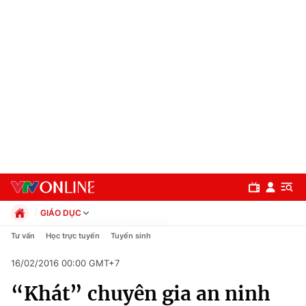
GIÁO DỤC
Chính trị
Tư vấn
Học trực tuyến
Tuyển sinh
Xã hội
16/02/2016 00:00 GMT+7
Pháp luật
Chuyên mục
Kinh tế
“Khát” chuyên gia an ninh
Thể thao