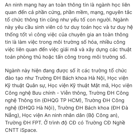
An ninh mạng hay an toàn thông tin là ngành học liên
quan đến cả phần cứng, phần mềm, mạng, nguyên tắc
tổ chức thông tin cũng như yếu tố con người. Ngành
này yêu cầu sinh viên có tư duy toán học và tư duy hệ
THỜI BÁO VTV
thống tốt vì công việc của chuyên gia an toàn thông
tin là làm việc trong môi trường số hóa, nhiều công
việc liên quan đến việc giải mã và xây dựng các thuật
toán phòng thủ hoặc tấn công trong môi trường số.
Theo dõi báo trên
Ngành này hiện đang được số ít các trường tổ chức
đào tạo như Trường ĐH Bách khoa Hà Nội, Học viện
Cơ quan chủ quản:
Đài Truyền hình Việt Nam
Kỹ thuật Quân sự, Học viện Kỹ thuật Mật mã, Học viện
Cơ quan báo chí:
Thời báo VTV
Công nghệ Bưu chính - Viễn thông, Trường ĐH Công
Giấy phép hoạt động báo in và báo điện tử số 483/GP-BTTTT
nghệ Thông tin (ĐHQG TP HCM), Trường ĐH Công
cấp ngày 29/12/2023
nghệ (ĐHQG Hà Nội), Trường ĐH Bách khoa (ĐH Đà
Tổng Biên tập:
Vũ Thanh Thủy
Nẵng), Học viện An ninh nhân dân (Bộ Công an),
Phó Tổng Biên tập:
Nguyễn Thị Mỹ Hạnh, Phạm Quốc Thắng,
Trường ĐH FPT. Ở trình độ CĐ có Trường CĐ Nghề
Nguyễn Trọng Ninh
CNTT iSpace.
Tổng đài VTV:
024.38 355 931 - 024.38 355 932