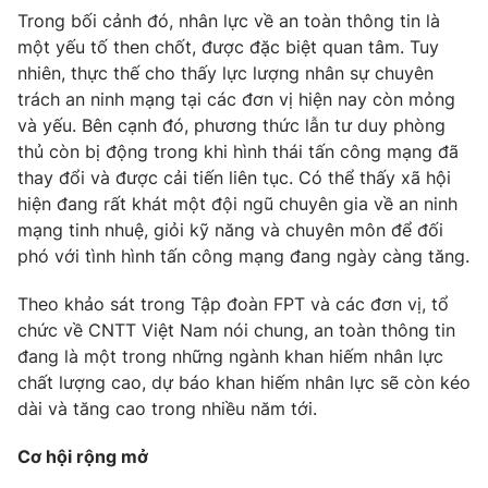
Trong bối cảnh đó, nhân lực về an toàn thông tin là
Photo
Infographic
một yếu tố then chốt, được đặc biệt quan tâm. Tuy
nhiên, thực thế cho thấy lực lượng nhân sự chuyên
Video
Shorts video
trách an ninh mạng tại các đơn vị hiện nay còn mỏng
và yếu. Bên cạnh đó, phương thức lẫn tư duy phòng
thủ còn bị động trong khi hình thái tấn công mạng đã
VTV Money
VTV Thể thao
thay đổi và được cải tiến liên tục. Có thể thấy xã hội
hiện đang rất khát một đội ngũ chuyên gia về an ninh
VTV Sức khoẻ
Bất động sản
mạng tinh nhuệ, giỏi kỹ năng và chuyên môn để đối
phó với tình hình tấn công mạng đang ngày càng tăng.
Thị trường 24h
Tấm lòng Việt
Theo khảo sát trong Tập đoàn FPT và các đơn vị, tổ
chức về CNTT Việt Nam nói chung, an toàn thông tin
VTV4
Vươn mình bằng AI
đang là một trong những ngành khan hiếm nhân lực
chất lượng cao, dự báo khan hiếm nhân lực sẽ còn kéo
dài và tăng cao trong nhiều năm tới.
VTV9
VTV8
Cơ hội rộng mở
Liên hệ tòa soạn
English