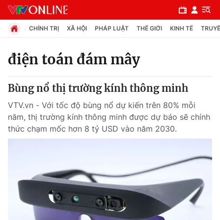
CHÍNH TRỊ
XÃ HỘI
PHÁP LUẬT
THẾ GIỚI
KINH TẾ
TRUYỀ
điện toán đám mây
Chuyên mục
Bùng nổ thị trường kính thông minh
Chính trị
VTV.vn - Với tốc độ bùng nổ dự kiến trên 80% mỗi
năm, thị trường kính thông minh được dự báo sẽ chính
Xã hội
thức chạm mốc hơn 8 tỷ USD vào năm 2030.
Pháp luật
Y tế
Thế giới