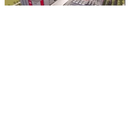
Tin mới
Video
Live
Emagazine
Trang chủ
Google hoàn tất thương vụ mua Wiz trị
giá 32 tỷ USD
VTV.vn - Google hoàn tất thương vụ mua công ty an
ninh mạng Wiz trị giá 32 tỷ USD, đánh dấu thương vụ
mua lại lớn nhất trong lịch sử của tập đoàn công...