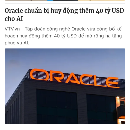
Oracle chuẩn bị huy động thêm 40 tỷ USD
® Cấm sao chép dưới mọi hình thức nếu không có sự chấp
cho AI
thuận bằng văn bản. Ghi rõ nguồn VTV.vn khi phát hành lại
thông tin từ website này.
VTV.vn - Tập đoàn công nghệ Oracle vừa công bố kế
hoạch huy động thêm 40 tỷ USD để mở rộng hạ tầng
phục vụ AI.