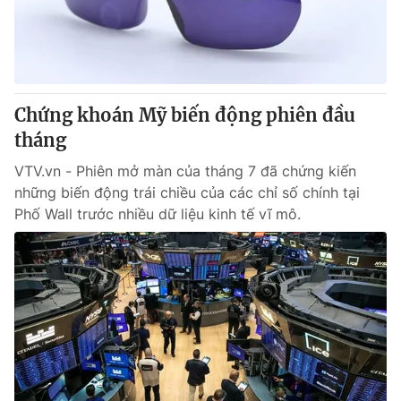
Tin tức
Kinh tế
Thế giới đó đây
Tài chính
Dữ liệu và đời sống
Câu chuyện quốc tế
Thị trường
Chứng khoán Mỹ biến động phiên đầu
tháng
Truyền hình
Góc doanh nghiệp
VTV.vn - Phiên mở màn của tháng 7 đã chứng kiến
Phim VTV
Giải trí
những biến động trái chiều của các chỉ số chính tại
Hậu trường
Phố Wall trước nhiều dữ liệu kinh tế vĩ mô.
Điện ảnh
Đời sống
Nhân vật
Âm nhạc
Du lịch
Khán giả
Giáo dục
Sao
Làm đẹp
Giải sao mai
Tuyển sinh
Công nghệ
Chất lượng cuộc sống
Học trực tuyến
Hitech Công nghệ tương lai