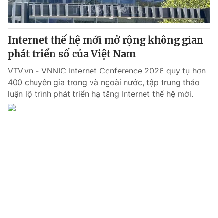
Thị trường 24h
Tấm lòng Việt
VTV4
Vươn mình bằng AI
Internet thế hệ mới mở rộng không gian
phát triển số của Việt Nam
VTV9
VTV8
VTV.vn - VNNIC Internet Conference 2026 quy tụ hơn
400 chuyên gia trong và ngoài nước, tập trung thảo
Liên hệ tòa soạn
English
luận lộ trình phát triển hạ tầng Internet thế hệ mới.
THỜI BÁO VTV
Theo dõi báo trên
Cơ quan chủ quản:
Đài Truyền hình Việt Nam
Cơ quan báo chí:
Thời báo VTV