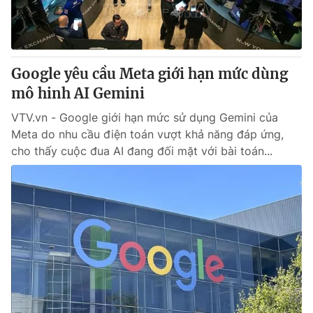
Giao lưu trực tuyến
Sản phẩm
Lịch phát sóng
Thị trường
Tư vấn
Google yêu cầu Meta giới hạn mức dùng
mô hinh AI Gemini
Chuyên mục khác
Emagazine
VTV.vn - Google giới hạn mức sử dụng Gemini của
Podcast
Meta do nhu cầu điện toán vượt khả năng đáp ứng,
cho thấy cuộc đua AI đang đối mặt với bài toán...
Photo
Infographic
Video
Shorts video
VTV Money
VTV Thể thao
VTV Sức khoẻ
Bất động sản