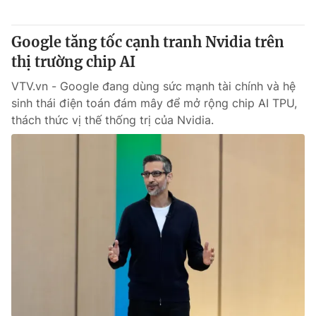
Giấy phép hoạt động báo in và báo điện tử số 483/GP-BTTTT
cấp ngày 29/12/2023
Google tăng tốc cạnh tranh Nvidia trên
Tổng Biên tập:
Vũ Thanh Thủy
thị trường chip AI
Phó Tổng Biên tập:
Nguyễn Thị Mỹ Hạnh, Phạm Quốc Thắng,
Nguyễn Trọng Ninh
VTV.vn - Google đang dùng sức mạnh tài chính và hệ
Tổng đài VTV:
024.38 355 931 - 024.38 355 932
sinh thái điện toán đám mây để mở rộng chip AI TPU,
Ðiện thoại Thời báo VTV:
024.66 897 897
thách thức vị thế thống trị của Nvidia.
Email:
toasoan@vtv.vn
Liên hệ quảng cáo:
024-7300.7108