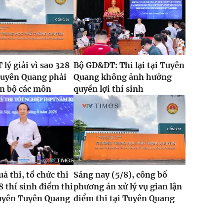
lý giải vì sao 328
Bộ GD&ĐT: Thi lại tại Tuyên
Tuyên Quang phải
Quang không ảnh hưởng
oàn bộ các môn
quyền lợi thí sinh
ả thi, tổ chức thi
Sáng nay (5/8), công bố
8 thí sinh điểm thi
phương án xử lý vụ gian lận
yên Tuyên Quang
điểm thi tại Tuyên Quang