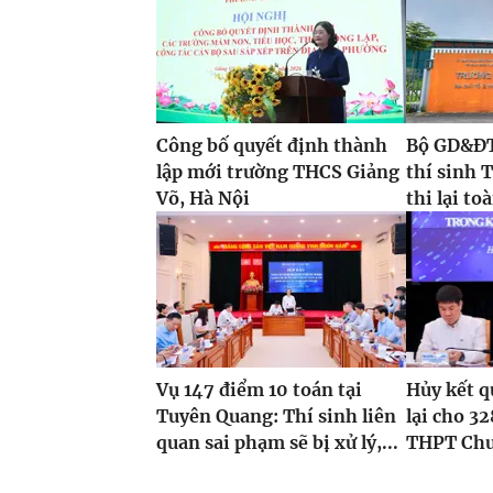
Công bố quyết định thành
Bộ GD&ĐT 
lập mới trường THCS Giảng
thí sinh 
Võ, Hà Nội
thi lại t
Vụ 147 điểm 10 toán tại
Hủy kết qu
Tuyên Quang: Thí sinh liên
lại cho 32
quan sai phạm sẽ bị xử lý,...
THPT Chu