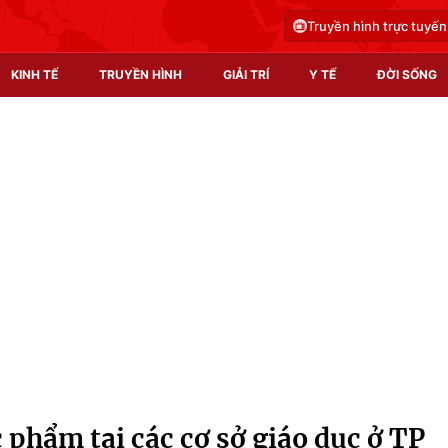
Truyền hình trực tuyến
KINH TẾ
TRUYỀN HÌNH
GIẢI TRÍ
Y TẾ
ĐỜI SỐNG
Pháp luật
Y tế
Truyền hình
Multimedia
Phim VTV
Video
Hậu trường
Shorts video
Nhân vật
Podcast
Khán giả
EMagazine
Giải sao mai
Photo
 phẩm tại các cơ sở giáo dục ở TP
Infographic