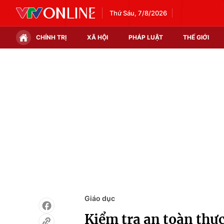
Thứ Sáu, 7/8/2026
CHÍNH TRỊ
XÃ HỘI
PHÁP LUẬT
THẾ GIỚI
Chính trị
Xã hội
Thế giới
Kinh tế
Tin tức
Tài chính
Thế giới đó đây
Thị trường
Câu chuyện quốc tế
Góc doanh nghiệp
Dữ liệu và đời sống
Giáo dục
Kiểm tra an toàn thực