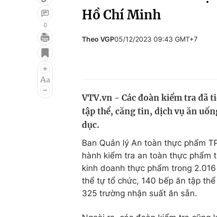
Hồ Chí Minh
0
Theo VGP
05/12/2023 09:43 GMT+7
Giải trí
Đời sống
Điện ảnh
Du lịch
Âm nhạc
Làm đẹp
VTV.vn - Các đoàn kiểm tra đã t
Sao
Chất lượng cuộc sốn
tập thể, căng tin, dịch vụ ăn uố
dục.
Ban Quản lý An toàn thực phẩm TP
hành kiểm tra an toàn thực phẩm tạ
kinh doanh thực phẩm trong 2.016 
thể tự tổ chức, 140 bếp ăn tập thể
325 trường nhận suất ăn sẵn.