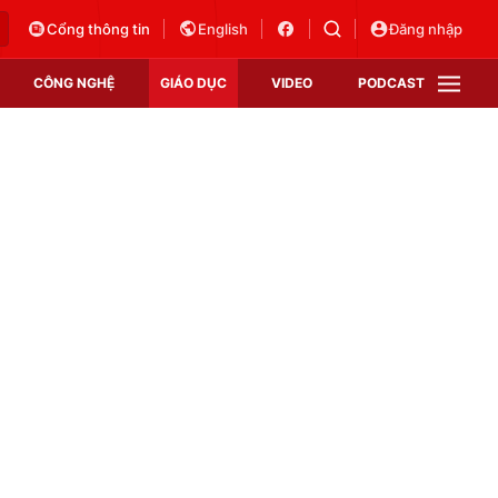
Cổng thông tin
English
Đăng nhập
CÔNG NGHỆ
GIÁO DỤC
VIDEO
PODCAST
VTV Money
VTV Thể thao
VTV Sức khoẻ
Bất động sản
Thị trường 24h
Tấm lòng Việt
Vươn mình bằng AI
VTV4
VTV8
VTV9
Lịch phát sóng
Giao lưu trực tuyến
Sự kiện