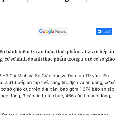
Góc ảnh
Giáo dục
Công nghệ
Chia sẻ
Tuyển sinh
Hitech Công ng
Học trực tuyến
Sản phẩm
iến hành kiểm tra an toàn thực phẩm tại 2.316 bếp ăn
g
Thị trường
ng, cơ sở kinh doanh thực phẩm trong 2.016 cơ sở giáo
Tư vấn
 Hồ Chí Minh và Sở Giáo dục và Đào tạo TP vừa tiến
i 2.316 bếp ăn tập thể, căng tin, dịch vụ ăn uống, cơ s
cơ sở giáo dục trên địa bàn, bao gồm 1.374 bếp ăn tập
 hợp đồng, 9 căn tin tự tổ chức, 466 căn tin hợp đồng,