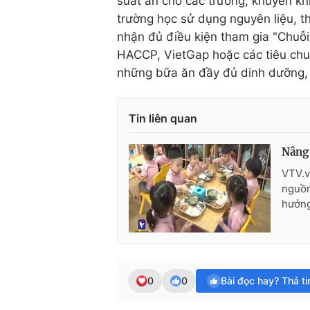
suất ăn cho các trường; khuyến khí
trường học sử dụng nguyên liệu, 
nhận đủ điều kiện tham gia "Chuỗ
HACCP, VietGap hoặc các tiêu ch
những bữa ăn đầy đủ dinh dưỡng, 
Tin liên quan
Nâng 
VTV.v
nguồn
hưởng
0
0
Bài đọc hay? Thả t