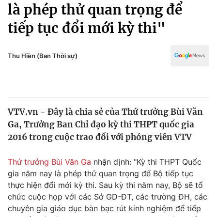
Chính trị
là phép thử quan trọng để
Truyền hình
tiếp tục đổi mới kỳ thi"
Văn hóa - Giải trí
Xã hội
Y tế
Đời sống
Thu Hiền (Ban Thời sự)
Pháp luật
Công nghệ
Giáo dục
Y tế
VTV.vn - Đây là chia sẻ của Thứ trưởng Bùi Văn
Thế giới
Ga, Trưởng Ban Chỉ đạo kỳ thi THPT quốc gia
Tin tức
2016 trong cuộc trao đổi với phóng viên VTV
Kinh tế
Thế giới đó đây
Thứ trưởng Bùi Văn Ga
nhận định: "Kỳ thi THPT Quốc
Tài chính
Dữ liệu và đời sống
gia năm nay là phép thử quan trọng để Bộ tiếp tục
Câu chuyện quốc tế
Thị trường
thực hiện đổi mới kỳ thi. Sau kỳ thi năm nay, Bộ sẽ tổ
chức cuộc họp với các Sở GD-ĐT, các trường ĐH, các
Truyền hình
Góc doanh nghiệp
chuyên gia giáo dục bàn bạc rút kinh nghiệm để tiếp