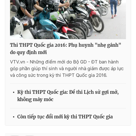
THỜI BÁO VTV
Thi THPT Quốc gia 2016: Phụ huynh "nhẹ gánh"
do quy định mới
Theo dõi báo trên
VTV.vn - Những điểm mới do Bộ GD - ĐT ban hành
góp phần giúp thí sinh và người nhà giảm được áp lực
và công sức trong kỳ thi THPT Quốc gia 2016.
Cơ quan chủ quản:
Đài Truyền hình Việt Nam
Cơ quan báo chí:
Thời báo VTV
Kỳ thi THPT Quốc gia: Đề thi Lịch sử gợi mở,
Giấy phép hoạt động báo in và báo điện tử số 483/GP-BTTTT
không máy móc
cấp ngày 29/12/2023
Tổng Biên tập:
Vũ Thanh Thủy
Phó Tổng Biên tập:
Còn tiếp tục đổi mới kỳ thi THPT Quốc gia
Nguyễn Thị Mỹ Hạnh, Phạm Quốc Thắng,
Nguyễn Trọng Ninh
Tổng đài VTV:
024.38 355 931 - 024.38 355 932