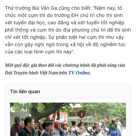
Thứ trưởng Bùi Văn Ga cũng cho biết: "Năm nay, tổ
Photo
Infographic
chức một cụm thi do trường ĐH chủ trì cho thí sinh
xét tuyển đại học, cao đẳng và xét tuyển tốt nghiệp
Video
Shorts video
phổ thông và cụm thi do địa phương chủ trì để thí sinh
chỉ xét tốt nghiệp. Sự phân biệt hai cụm thi như vậy
vẫn còn gây nghi ngờ trong xã hội về độ nghiêm túc
VTV Money
VTV Thể thao
của các loại hình cụm thi này".
VTV Sức khoẻ
Bất động sản
Mời quý độc giả theo dõi các chương trình đã phát sóng của
Đài Truyền hình Việt Nam trên
TV Online
.
Thị trường 24h
Tấm lòng Việt
Tin liên quan
VTV4
Vươn mình bằng AI
VTV9
VTV8
Liên hệ tòa soạn
English