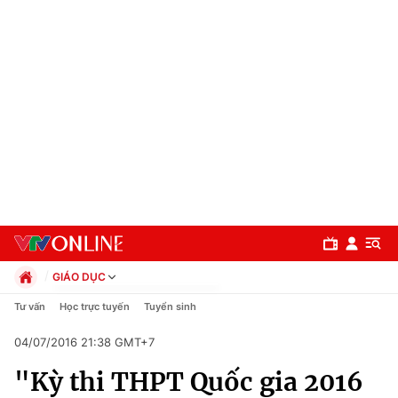
GIÁO DỤC
Chính trị
Tư vấn
Học trực tuyến
Tuyển sinh
Xã hội
04/07/2016 21:38 GMT+7
Pháp luật
Chuyên mục
Kinh tế
"Kỳ thi THPT Quốc gia 2016
Thể thao