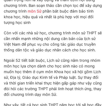
chương trình. Ban soạn thảo cần chọn lọc để xây dựng
Photo
Infographic
chương trình
môn Sử
phần bắt buộc đảm bảo tính
khoa học, hiệu quả và nhất là phù hợp với mọi đối
Video
Shorts video
tượng học sinh
Còn với các nhà sử học, chương trình môn sử THPT sẽ
VTV Money
VTV Thể thao
cần nhấn mạnh những nội dung căn bản của lịch sử
Việt Nam để phục vụ cho công tác giáo dục truyền
VTV Sức khoẻ
Bất động sản
thống dân tộc và giáo dục nhân cách cho học sinh.
Ngoài 52 tiết bắt buộc, Lịch sử cũng nằm trong nhóm
Thị trường 24h
Tấm lòng Việt
môn học lựa chọn dành cho học sinh nào có mong
muốn học thêm ở cụm môn Khoa học xã hội gồm Lịch
VTV4
Vươn mình bằng AI
sử, Địa lý, Giáo dục Kinh tế và Pháp luật. Sự thay đổi
và thời gian triển khai thực hiện gấp gáp như vậy cũng
đòi hỏi các trường THPT phải linh hoạt thích ứng, thay
VTV9
VTV8
đổi chương trình dạy môn Sử.
Liên hệ tòa soạn
English
Như vậy, tất cả học sinh THPT năm học tới sẽ học đầy