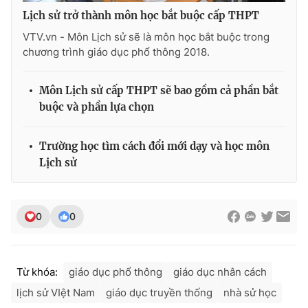
Ðiện thoại Thời báo VTV:
024.66 897 897
Lịch sử trở thành môn học bắt buộc cấp THPT
Email:
toasoan@vtv.vn
VTV.vn - Môn Lịch sử sẽ là môn học bắt buộc trong
Liên hệ quảng cáo:
024-7300.7108
chương trình giáo dục phổ thông 2018.
Môn Lịch sử cấp THPT sẽ bao gồm cả phần bắt
buộc và phần lựa chọn
Trường học tìm cách đổi mới dạy và học môn
Lịch sử
0
0
® Cấm sao chép dưới mọi hình thức nếu không có sự chấp
thuận bằng văn bản. Ghi rõ nguồn VTV.vn khi phát hành lại
thông tin từ website này.
Từ khóa:
giáo dục phổ thông
giáo dục nhân cách
lịch sử VIệt Nam
giáo dục truyền thống
nhà sử học