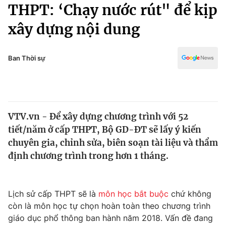
Chính trị
THPT: ‘Chạy nước rút" để kịp
Truyền hình
xây dựng nội dung
Văn hóa - Giải trí
Xã hội
Y tế
Đời sống
Ban Thời sự
Pháp luật
Công nghệ
Giáo dục
Y tế
VTV.vn - Để xây dựng chương trình với 52
Thế giới
tiết/năm ở cấp THPT, Bộ GD-ĐT sẽ lấy ý kiến
Tin tức
chuyên gia, chỉnh sửa, biên soạn tài liệu và thẩm
Kinh tế
định chương trình trong hơn 1 tháng.
Thế giới đó đây
Tài chính
Dữ liệu và đời sống
Câu chuyện quốc tế
Thị trường
Lịch sử cấp THPT sẽ là
môn học bắt buộc
chứ không
còn là môn học tự chọn hoàn toàn theo chương trình
Truyền hình
Góc doanh nghiệp
giáo dục phổ thông ban hành năm 2018. Vấn đề đang