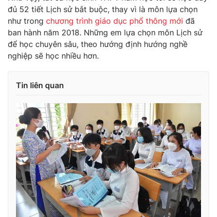
đủ 52 tiết Lịch sử bắt buộc, thay vì là môn lựa chọn
như trong
chương trình giáo dục phổ thông mới
đã
ban hành năm 2018. Những em lựa chọn môn Lịch sử
để học chuyên sâu, theo hướng định hướng nghề
THỜI BÁO VTV
nghiệp sẽ học nhiều hơn.
Tin liên quan
Theo dõi báo trên
Cơ quan chủ quản:
Đài Truyền hình Việt Nam
Cơ quan báo chí:
Thời báo VTV
Giấy phép hoạt động báo in và báo điện tử số 483/GP-BTTTT
cấp ngày 29/12/2023
Tổng Biên tập:
Vũ Thanh Thủy
Phó Tổng Biên tập:
Nguyễn Thị Mỹ Hạnh, Phạm Quốc Thắng,
Nguyễn Trọng Ninh
Tổng đài VTV:
024.38 355 931 - 024.38 355 932