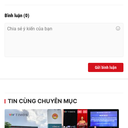
Bình luận
(
0
)
Gửi bình luận
TIN CÙNG CHUYÊN MỤC