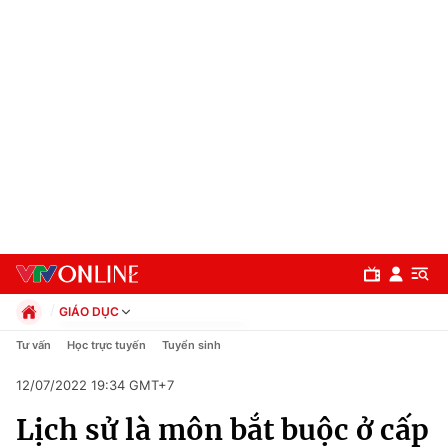
GIÁO DỤC
Chính trị
Tư vấn
Học trực tuyến
Tuyển sinh
Xã hội
12/07/2022 19:34 GMT+7
Pháp luật
Chuyên mục
Kinh tế
Lịch sử là môn bắt buộc ở cấp
Thể thao