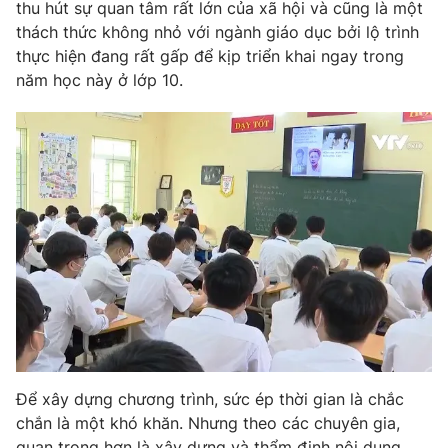
Phim VTV
thu hút sự quan tâm rất lớn của xã hội và cũng là một
Giải trí
thách thức không nhỏ với ngành giáo dục bởi lộ trình
Hậu trường
thực hiện đang rất gấp để kịp triển khai ngay trong
Điện ảnh
Đời sống
năm học này ở lớp 10.
Nhân vật
Âm nhạc
Du lịch
Khán giả
Giáo dục
Sao
Làm đẹp
Giải sao mai
Tuyển sinh
Công nghệ
Chất lượng cuộc sống
Học trực tuyến
Hitech Công nghệ tương lai
Giao lưu trực tuyến
Sản phẩm
Lịch phát sóng
Thị trường
Tư vấn
Chuyên mục khác
Để xây dựng chương trình, sức ép thời gian là chắc
Emagazine
Podcast
chắn là một khó khăn. Nhưng theo các chuyên gia,
quan trọng hơn là xây dựng và thẩm định nội dung