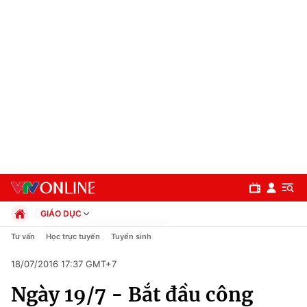
GIÁO DỤC
Chính trị
Tư vấn
Học trực tuyến
Tuyển sinh
Xã hội
18/07/2016 17:37 GMT+7
Pháp luật
Chuyên mục
Kinh tế
Ngày 19/7 - Bắt đầu công
Thể thao