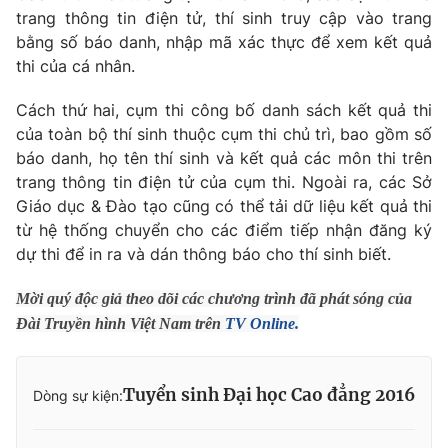
trang thông tin điện tử, thí sinh truy cập vào trang
bằng số báo danh, nhập mã xác thực để xem kết quả
thi của cá nhân.
THỜI BÁO VTV
Cách thứ hai, cụm thi công bố danh sách kết quả thi
của toàn bộ thí sinh thuộc cụm thi chủ trì, bao gồm số
báo danh, họ tên thí sinh và kết quả các môn thi trên
trang thông tin điện tử của cụm thi. Ngoài ra, các Sở
Theo dõi báo trên
Giáo dục & Đào tạo cũng có thể tải dữ liệu kết quả thi
từ hệ thống chuyển cho các điểm tiếp nhận đăng ký
Cơ quan chủ quản:
Đài Truyền hình Việt Nam
dự thi để in ra và dán thông báo cho thí sinh biết.
Cơ quan báo chí:
Thời báo VTV
Mời quý độc giả theo dõi các chương trình đã phát sóng của
Giấy phép hoạt động báo in và báo điện tử số 483/GP-BTTTT
Đài Truyền hình Việt Nam trên
TV Online.
cấp ngày 29/12/2023
Tổng Biên tập:
Vũ Thanh Thủy
Phó Tổng Biên tập:
Nguyễn Thị Mỹ Hạnh, Phạm Quốc Thắng,
Tuyển sinh Đại học Cao đẳng 2016
Dòng sự kiện:
Nguyễn Trọng Ninh
Tổng đài VTV:
024.38 355 931 - 024.38 355 932