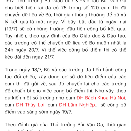
19/7. Thứ trưởng Bộ Giáo dục & Đào tạo Bùi Văn Ga
Phim VTV
Giải trí
cho biết hiện tại đã có 75 trong số 120 cụm thi đã
Hậu trường
chuyển dữ liệu về Bộ, thời gian thông thường để bộ xử
Điện ảnh
lý kết quả là một ngày. Vì bậy, bắt đầu từ ngày mai
Đời sống
Nhân vật
(19/7) sẽ có những trường đầu tiên công bố kết quả.
Âm nhạc
Du lịch
Tuy nhiên, theo quy định của Bộ Giáo dục & Đào tạo,
Khán giả
Giáo dục
Sao
các trường có thể chuyển dữ liệu về Bộ muộn nhất là
Làm đẹp
Giải sao mai
24h ngày 20/7. Vì thế việc công bố điểm thi có thể
Tuyển sinh
kéo dài đến ngày 21/7.
Công nghệ
Chất lượng cuộc sống
Học trực tuyến
Hitech Công nghệ tương lai
Trong ngày 18/7, Bộ và các trường đã tiến hành công
Giao lưu trực tuyến
tác đối chiếu, xây dựng cơ sở dữ liệu điểm của các
Sản phẩm
cụm thi đã gửi về, sau đó chuyển lại cho các trường
để chuẩn bị cho việc công bố điểm thi. Như vậy, theo
Lịch phát sóng
Thị trường
dự kiến một số trường như cụm
ĐH Bách Khoa Hà Nội
,
Tư vấn
cụm
ĐH Thủy Lợi
, cụm
ĐH Lâm Nghiệp
... sẽ công bố
điểm vào sáng sớm ngày 19/7.
Chuyên mục khác
Emagazine
Podcast
Theo đánh giá của Thứ trưởng Bùi Văn Ga, thời gian