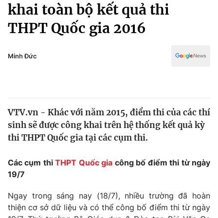
Chính trị
khai toàn bộ kết quả thi
Truyền hình
THPT Quốc gia 2016
Văn hóa - Giải trí
Xã hội
Y tế
Đời sống
Minh Đức
Pháp luật
Công nghệ
Giáo dục
Y tế
VTV.vn - Khác với năm 2015, điểm thi của các thí
Thế giới
sinh sẽ được công khai trên hệ thống kết quả kỳ
Tin tức
thi THPT Quốc gia tại các cụm thi.
Kinh tế
Thế giới đó đây
Các cụm thi
THPT Quốc gia
công bố điểm thi từ ngày
Tài chính
Dữ liệu và đời sống
19/7
Câu chuyện quốc tế
Thị trường
Ngay trong sáng nay (18/7), nhiều trường đã hoàn
Truyền hình
Góc doanh nghiệp
thiện cơ sở dữ liệu và có thể công bố điểm thi từ ngày