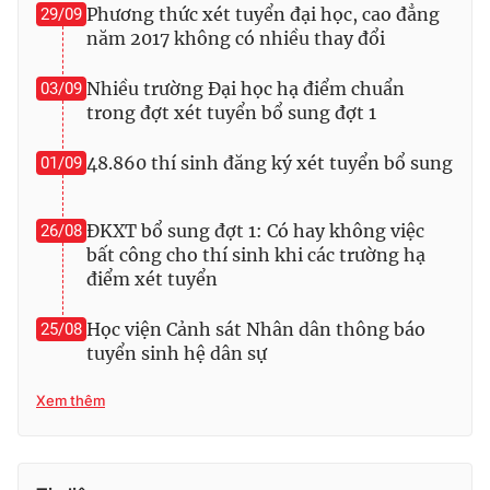
Ðiện thoại Thời báo VTV:
024.66 897 897
Phương thức xét tuyển đại học, cao đẳng
29/09
năm 2017 không có nhiều thay đổi
Email:
toasoan@vtv.vn
Liên hệ quảng cáo:
024-7300.7108
Nhiều trường Đại học hạ điểm chuẩn
03/09
trong đợt xét tuyển bổ sung đợt 1
48.860 thí sinh đăng ký xét tuyển bổ sung
01/09
ĐKXT bổ sung đợt 1: Có hay không việc
26/08
bất công cho thí sinh khi các trường hạ
điểm xét tuyển
Học viện Cảnh sát Nhân dân thông báo
25/08
tuyển sinh hệ dân sự
® Cấm sao chép dưới mọi hình thức nếu không có sự chấp
Xem thêm
thuận bằng văn bản. Ghi rõ nguồn VTV.vn khi phát hành lại
thông tin từ website này.