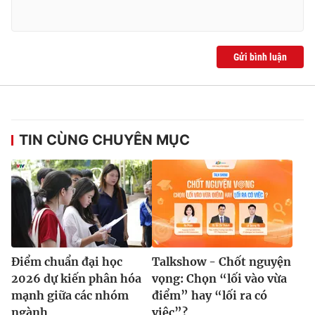
Gửi bình luận
TIN CÙNG CHUYÊN MỤC
Điểm chuẩn đại học
Talkshow - Chốt nguyện
2026 dự kiến phân hóa
vọng: Chọn “lối vào vừa
mạnh giữa các nhóm
điểm” hay “lối ra có
ngành
việc”?