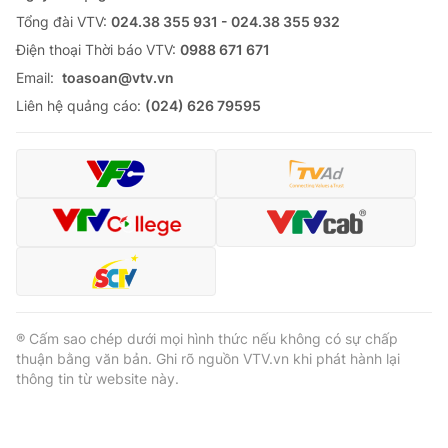
Tổng đài VTV:
024.38 355 931 - 024.38 355 932
Ðiện thoại Thời báo VTV:
0988 671 671
Email:
toasoan@vtv.vn
Liên hệ quảng cáo:
(024) 626 79595
® Cấm sao chép dưới mọi hình thức nếu không có sự chấp
thuận bằng văn bản. Ghi rõ nguồn VTV.vn khi phát hành lại
thông tin từ website này.