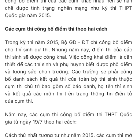
công bố điểm thi của các cụm khác nhau nên sẽ hạn
chế được tình trạng nghẽn mạng như kỳ thi THPT
Photo
Infographic
Quốc gia năm 2015.
Video
Shorts video
Các cụm thi công bố điểm thi theo hai cách
Trong kỳ thi năm 2015, Bộ GD - ĐT chỉ công bố điểm
VTV Money
VTV Thể thao
cho thí sinh dự thi. Nhưng năm nay, điểm thi của các
thí sinh sẽ được công khai. Việc công khai điểm là cần
VTV Sức khoẻ
Bất động sản
thiết để các thí sinh và phụ huynh biết được phổ điểm
và lượng sức chọn trường. Các trường sẽ phải công
bố danh sách kết quả thi của toàn bộ thí sinh thuộc
Thị trường 24h
Tấm lòng Việt
cụm thi chủ trì bao gồm số báo danh, họ tên thí sinh
và kết quả các môn thi trên trang thông tin điện tử
VTV4
Vươn mình bằng AI
của cụm thi.
Năm nay, các cụm thi công bố điểm thi THPT Quốc
VTV9
VTV8
gia từ ngày 19/7 theo hai cách:
Liên hệ tòa soạn
English
Cách thứ nhất tương tự như năm 2015, các cụm thi mở