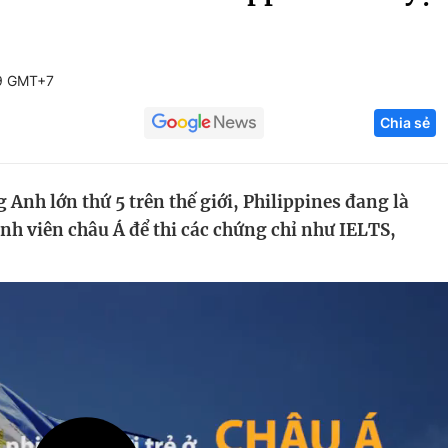
Góc ảnh
19 GMT+7
Giáo dục
Công nghệ
Chia sẻ
Tuyển sinh
Hitech Công ng
Học trực tuyến
Sản phẩm
 Anh lớn thứ 5 trên thế giới, Philippines đang là
g
Thị trường
nh viên châu Á để thi các chứng chỉ như IELTS,
Tư vấn