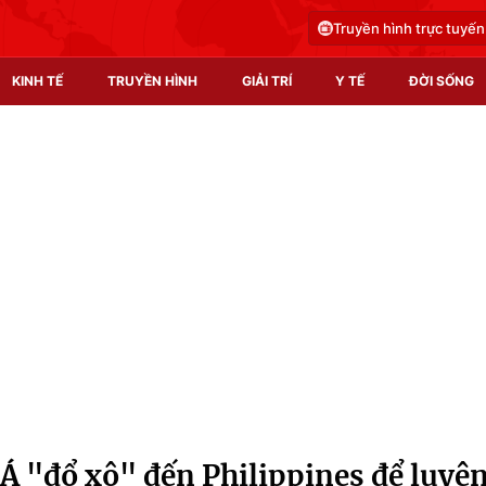
Truyền hình trực tuyến
KINH TẾ
TRUYỀN HÌNH
GIẢI TRÍ
Y TẾ
ĐỜI SỐNG
Pháp luật
Y tế
Truyền hình
Multimedia
Phim VTV
Video
Hậu trường
Shorts video
Nhân vật
Podcast
Khán giả
EMagazine
Giải sao mai
Photo
Á "đổ xô" đến Philippines để luyệ
Infographic