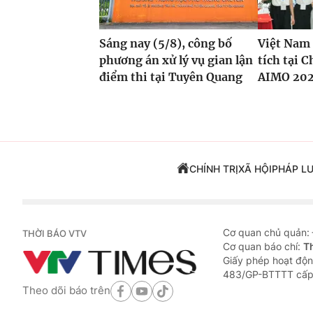
Sáng nay (5/8), công bố
Việt Nam 
phương án xử lý vụ gian lận
tích tại 
điểm thi tại Tuyên Quang
AIMO 20
CHÍNH TRỊ
XÃ HỘI
PHÁP L
Cơ quan chủ quản:
THỜI BÁO VTV
Cơ quan báo chí:
T
Giấy phép hoạt độn
483/GP-BTTTT cấp
Theo dõi báo trên