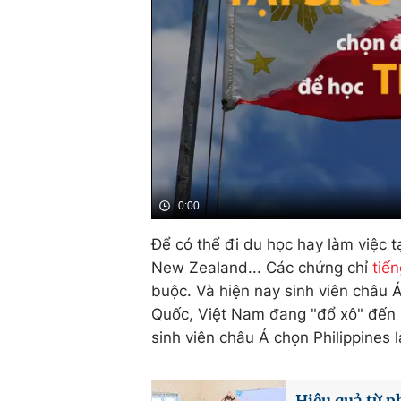
0:00
Để có thể đi du học hay làm việc tạ
New Zealand... Các chứng chỉ
tiế
buộc. Và hiện nay sinh viên châu 
Quốc, Việt Nam đang "đổ xô" đến P
sinh viên châu Á chọn Philippines 
Hiệu quả từ p