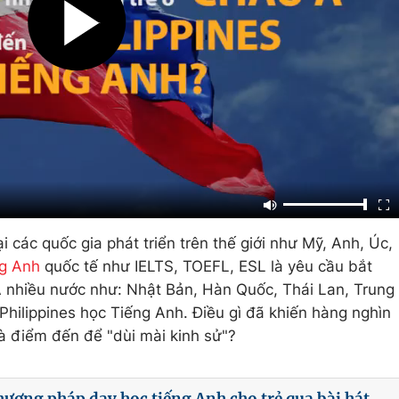
i các quốc gia phát triển trên thế giới như Mỹ, Anh, Úc,
ng Anh
quốc tế như IELTS, TOEFL, ESL là yêu cầu bắt
Á nhiều nước như: Nhật Bản, Hàn Quốc, Thái Lan, Trung
hilippines học Tiếng Anh. Điều gì đã khiến hàng nghìn
là điểm đến để "dùi mài kinh sử"?
hương pháp dạy học tiếng Anh cho trẻ qua bài hát