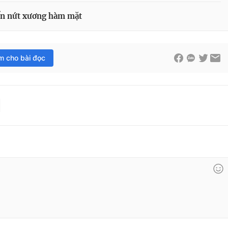
đến nứt xương hàm mặt
im cho bài đọc