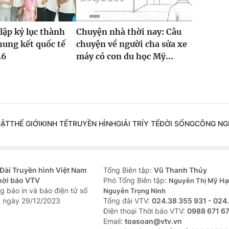
lập kỷ lục thành
Chuyện nhà thời nay: Câu
Chung kết quốc tế
chuyện về người cha sửa xe
26
máy có con du học Mỹ...
UẬT
THẾ GIỚI
KINH TẾ
TRUYỀN HÌNH
GIẢI TRÍ
Y TẾ
ĐỜI SỐNG
CÔNG NG
Đài Truyền hình Việt Nam
Tổng Biên tập:
Vũ Thanh Thủy
hời báo VTV
Phó Tổng Biên tập:
Nguyễn Thị Mỹ Hạ
g báo in và báo điện tử số
Nguyễn Trọng Ninh
 ngày 29/12/2023
Tổng đài VTV:
024.38 355 931 - 024
Ðiện thoại Thời báo VTV:
0988 671 6
Email:
toasoan@vtv.vn