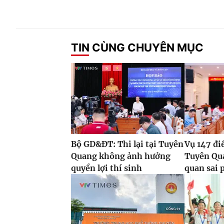
TIN CÙNG CHUYÊN MỤC
Bộ GD&ĐT: Thi lại tại Tuyên
Vụ 147 đi
Quang không ảnh hưởng
Tuyên Qua
quyền lợi thí sinh
quan sai p