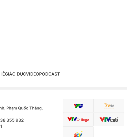
HỆ
GIÁO DỤC
VIDEO
PODCAST
nh, Phạm Quốc Thắng,
.38 355 932
71