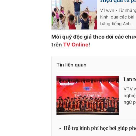
VTV.vn - Từ nhữn
hình, qua các bài
bằng tiếng Anh.
Mời quý độc giả theo dõi các chư
trên
TV Online
!
Tin liên quan
Lan t
VTV.v
nghiệ
ngữ p
Hỗ trợ kinh phí học bơi giúp ph