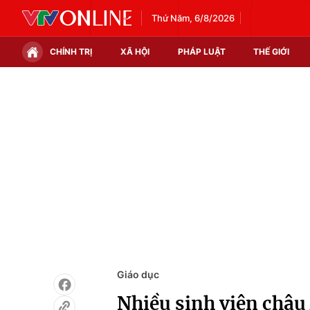
Thứ Năm, 6/8/2026
CHÍNH TRỊ
XÃ HỘI
PHÁP LUẬT
THẾ GIỚI
Chính trị
Xã hội
Thế giới
Kinh tế
Tin tức
Tài chính
Thế giới đó đây
Thị trường
Câu chuyện quốc tế
Góc doanh nghiệp
Dữ liệu và đời sống
Giáo dục
Nhiều sinh viên châu 