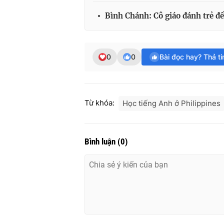
Bình Chánh: Cô giáo đánh trẻ 
0
0
Bài đọc hay? Thả t
Từ khóa:
Học tiếng Anh ở Philippines
Bình luận
(
0
)