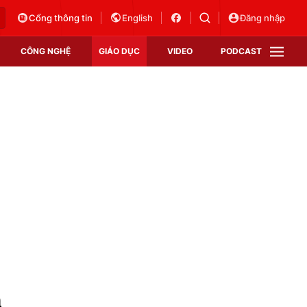
Cổng thông tin
English
Đăng nhập
CÔNG NGHỆ
GIÁO DỤC
VIDEO
PODCAST
VTV Money
VTV Thể thao
VTV Sức khoẻ
Bất động sản
Thị trường 24h
Tấm lòng Việt
Vươn mình bằng AI
VTV4
VTV8
VTV9
Lịch phát sóng
Giao lưu trực tuyến
n
Sự kiện