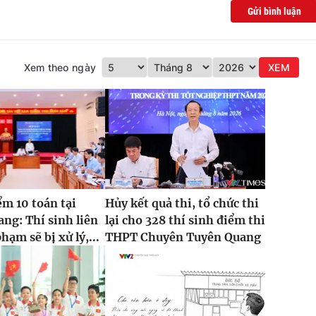
Gửi bình luận
Xem theo ngày
XEM
ểm 10 toán tại
Hủy kết quả thi, tổ chức thi
ng: Thí sinh liên
lại cho 328 thí sinh điểm thi
hạm sẽ bị xử lý,...
THPT Chuyên Tuyên Quang