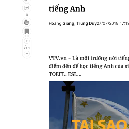
tiếng Anh
0
Hoàng Giang, Trung Duy
27/07/2018 17:
Giải trí
Đời sống
Điện ảnh
Du lịch
Âm nhạc
Làm đẹp
VTV.vn - Là môi trường nói tiếng
Sao
Chất lượng cuộc sốn
điểm đến để học tiếng Anh của si
TOEFL, ESL...