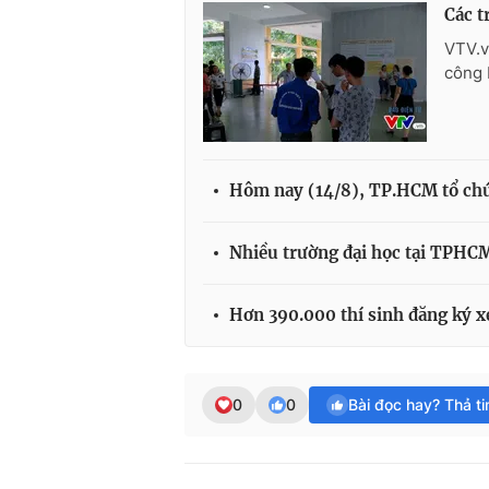
Các t
VTV.v
công 
Hôm nay (14/8), TP.HCM tổ chức
Nhiều trường đại học tại TPHCM 
Hơn 390.000 thí sinh đăng ký x
0
0
Bài đọc hay? Thả t