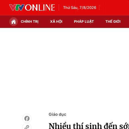
Thứ Sáu, 7/8/2026
CHÍNH TRỊ
XÃ HỘI
PHÁP LUẬT
THẾ GIỚI
Chính trị
Xã hội
Thế giới
Kinh tế
Tin tức
Tài chính
Thế giới đó đây
Thị trường
Câu chuyện quốc tế
Góc doanh nghiệp
Dữ liệu và đời sống
Giáo dục
Nhiều thí sinh đến s