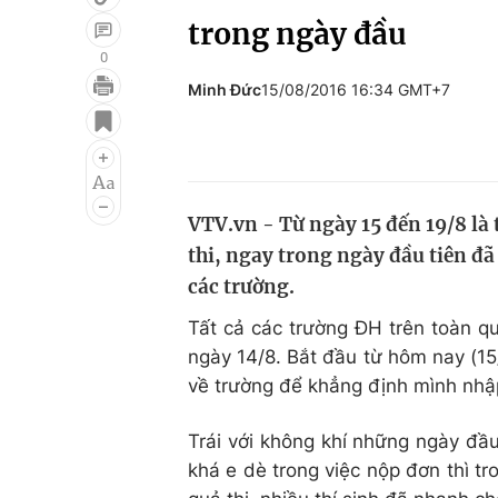
trong ngày đầu
0
Minh Đức
15/08/2016 16:34 GMT+7
Giải trí
Đời sống
Điện ảnh
Du lịch
Âm nhạc
Làm đẹp
VTV.vn - Từ ngày 15 đến 19/8 là 
Sao
Chất lượng cuộc sốn
thi, ngay trong ngày đầu tiên đã
các trường.
Tất cả các trường ĐH trên toàn q
ngày 14/8. Bắt đầu từ hôm nay (15/
về trường để khẳng định mình nhập
Trái với không khí những ngày đầu 
khá e dè trong việc nộp đơn thì tr