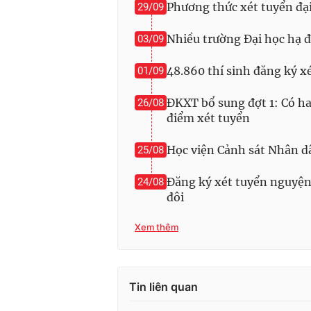
Phương thức xét tuyển đạ
29/09
Nhiều trường Đại học hạ đ
03/09
48.860 thí sinh đăng ký x
01/09
ĐKXT bổ sung đợt 1: Có ha
26/08
điểm xét tuyển
Học viện Cảnh sát Nhân d
25/08
Đăng ký xét tuyển nguyện
24/08
đôi
Xem thêm
Tin liên quan