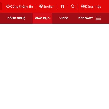
Cổng thông tin
English
Đăng nhập
CÔNG NGHỆ
GIÁO DỤC
VIDEO
PODCAST
VTV Money
VTV Thể thao
VTV Sức khoẻ
Bất động sản
Thị trường 24h
Tấm lòng Việt
Vươn mình bằng AI
VTV4
VTV8
VTV9
Lịch phát sóng
Giao lưu trực tuyến
Sự kiện