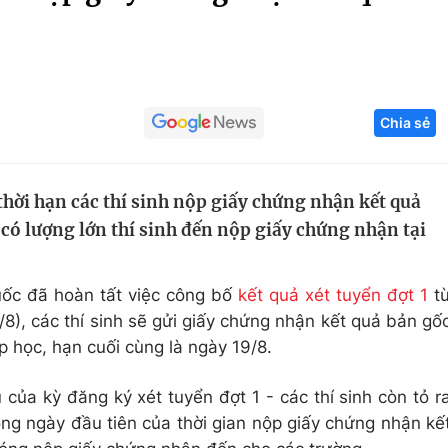
Góc ảnh
Giáo dục
Công nghệ
Chia sẻ
Tuyển sinh
Hitech Công ng
Học trực tuyến
Sản phẩm
thời hạn các thí sinh nộp giấy chứng nhận kết quả
g
Thị trường
 có lượng lớn thí sinh đến nộp giấy chứng nhận tại
Tư vấn
uốc đã hoàn tất việc công bố
kết quả xét tuyển đợt 1
t
8), các thí sinh sẽ gửi giấy chứng nhận kết quả bản gố
 học, hạn cuối cùng là ngày 19/8.
của kỳ đăng ký xét tuyển đợt 1 - các thí sinh còn tỏ r
ong ngày đầu tiên của thời gian nộp giấy chứng nhận kế