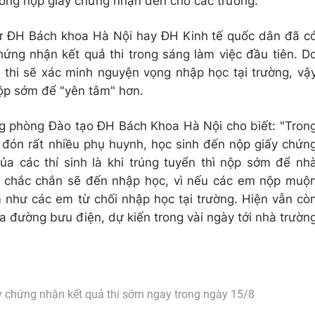
chóng nộp giấy chứng nhận đến cho các trường.
hư ĐH Bách khoa Hà Nội hay ĐH Kinh tế quốc dân đã c
hứng nhận kết quả thi trong sáng làm việc đầu tiên. D
 thi sẽ xác minh nguyện vọng nhập học tại trường, vậ
nộp sớm để "yên tâm" hơn.
 phòng Đào tạo ĐH Bách Khoa Hà Nội cho biết: "Tron
p đón rất nhiều phụ huynh, học sinh đến nộp giấy chứn
ủa các thí sinh là khi trúng tuyển thì nộp sớm để nh
nh chắc chắn sẽ đến nhập học, vì nếu các em nộp muộ
 như các em từ chối nhập học tại trường. Hiện vẫn cò
ua đường bưu điện, dự kiến trong vài ngày tới nhà trườn
ấy chứng nhận kết quả thi sớm ngay trong ngày 15/8