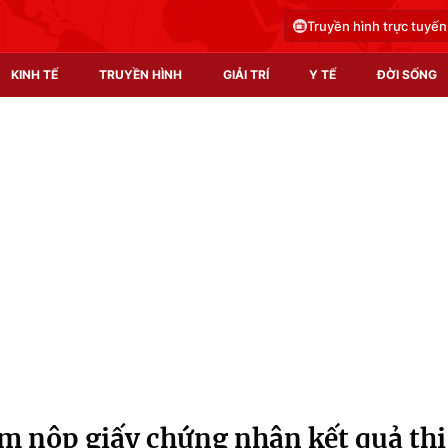
Truyền hình trực tuyến
KINH TẾ
TRUYỀN HÌNH
GIẢI TRÍ
Y TẾ
ĐỜI SỐNG
Pháp luật
Y tế
Truyền hình
Multimedia
Phim VTV
Video
Hậu trường
Shorts video
Nhân vật
Podcast
Khán giả
EMagazine
Giải sao mai
Photo
ớm nộp giấy chứng nhận kết quả thi
Infographic