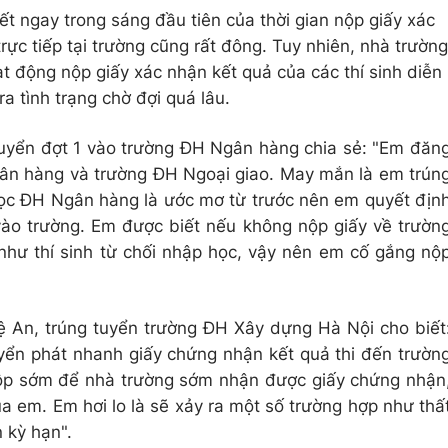
 ngay trong sáng đầu tiên của thời gian nộp giấy xác
trực tiếp tại trường cũng rất đông. Tuy nhiên, nhà trường
t động nộp giấy xác nhận kết quả của các thí sinh diễn
ra tình trạng chờ đợi quá lâu.
 tuyển đợt 1 vào trường ĐH Ngân hàng chia sẻ: "Em đăn
ân hàng và trường ĐH Ngoại giao. May mắn là em trún
học ĐH Ngân hàng là ước mơ từ trước nên em quyết địn
vào trường. Em được biết nếu không nộp giấy về trườn
 như thí sinh từ chối nhập học, vậy nên em cố gắng nộ
 An, trúng tuyển trường ĐH Xây dựng Hà Nội cho biết
ển phát nhanh giấy chứng nhận kết quả thi đến trườn
p sớm để nhà trường sớm nhận được giấy chứng nhận
 em. Em hơi lo là sẽ xảy ra một số trường hợp như thấ
 kỳ hạn".