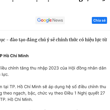
Góc ảnh
Chia sẻ
Giáo dục
Công nghệ
Tuyển sinh
Hitech Công ng
ục - đào tạo đáng chú ý sẽ chính thức có hiệu lực từ
Học trực tuyến
Sản phẩm
g
Thị trường
TP Hồ Chí Minh
Tư vấn
 điều chỉnh tăng thu nhập 2023 của Hội đồng nhân dân
 lực.
n tại TP. Hồ Chí Minh sẽ áp dụng hệ số điều chỉnh thu
ng theo ngạch, bậc, chức vụ theo Điều 1 Nghị quyết 27
TP. Hồ Chí Minh.