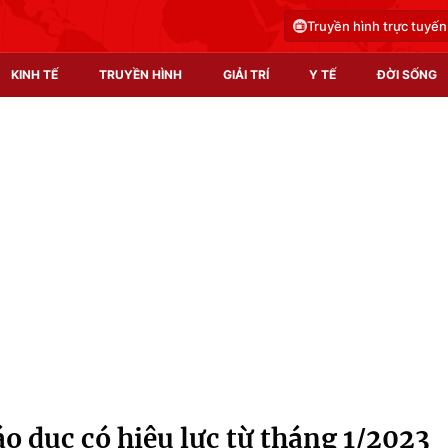
Truyền hình trực tuyến
KINH TẾ
TRUYỀN HÌNH
GIẢI TRÍ
Y TẾ
ĐỜI SỐNG
Pháp luật
Y tế
Truyền hình
Multimedia
Phim VTV
Video
Hậu trường
Shorts video
Nhân vật
Podcast
Khán giả
EMagazine
Giải sao mai
Photo
o dục có hiệu lực từ tháng 1/2023
Infographic