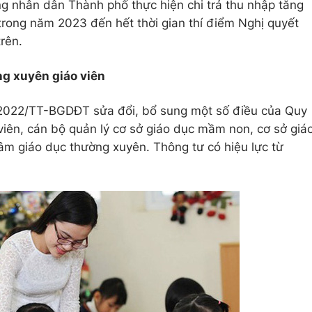
g nhân dân Thành phố thực hiện chi trả thu nhập tăng
rong năm 2023 đến hết thời gian thí điểm Nghị quyết
rên.
g xuyên giáo viên
022/TT-BGDĐT sửa đổi, bổ sung một số điều của Quy
iên, cán bộ quản lý cơ sở giáo dục mầm non, cơ sở giá
tâm giáo dục thường xuyên. Thông tư có hiệu lực từ