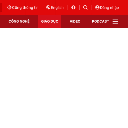
Cổng thông tin
English
Đăng nhập
CÔNG NGHỆ
GIÁO DỤC
VIDEO
PODCAST
VTV Money
VTV Thể thao
VTV Sức khoẻ
Bất động sản
Thị trường 24h
Tấm lòng Việt
Vươn mình bằng AI
VTV4
VTV8
VTV9
Lịch phát sóng
Giao lưu trực tuyến
Sự kiện