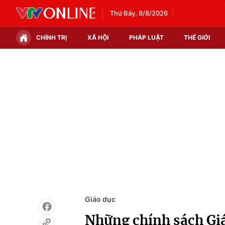
Thứ Bảy, 8/8/2026
CHÍNH TRỊ
XÃ HỘI
PHÁP LUẬT
THẾ GIỚI
Chính trị
Xã hội
Thế giới
Kinh tế
Tin tức
Tài chính
Thế giới đó đây
Thị trường
Câu chuyện quốc tế
Góc doanh nghiệp
Dữ liệu và đời sống
Giáo dục
Những chính sách Giá