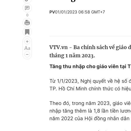
PV
01/01/2023 06:58 GMT+7
0
Giải trí
Đời sống
Điện ảnh
Du lịch
VTV.vn - Ba chính sách về giáo d
Âm nhạc
Làm đẹp
tháng 1 năm 2023.
Sao
Chất lượng cuộc sốn
Tăng thu nhập cho giáo viên tại 
Từ 1/1/2023, Nghị quyết về hệ số
TP. Hồ Chí Minh chính thức có hiệu
Theo đó, trong năm 2023, giáo viê
nhập tăng thêm là 1,8 lần tiền lươ
năm 2022 của Hội đồng nhân dân 