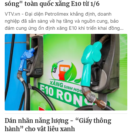
sóng" toàn quốc xăng E10 từ 1/6
VTV.vn - Đại diện Petrolimex khẳng định, doanh
® Cấm sao chép dưới mọi hình thức nếu không có sự chấp
nghiệp đã sẵn sàng về hạ tầng và nguồn cung, bảo
thuận bằng văn bản. Ghi rõ nguồn VTV.vn khi phát hành lại
đảm cung ứng ổn định xăng E10 khi triển khai đồng...
thông tin từ website này.
Dán nhãn năng lượng - “Giấy thông
hành” cho vật liệu xanh