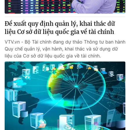
Giao lưu trực tuyến
Sản phẩm
Lịch phát sóng
Thị trường
Đề xuất quy định quản lý, khai thác dữ
Tư vấn
liệu Cơ sở dữ liệu quốc gia về tài chính
Chuyên mục khác
VTV.vn - Bộ Tài chính đang dự thảo Thông tư ban hành
Emagazine
Quy chế quản lý, vận hành, khai thác và sử dụng dữ
Podcast
liệu của Cơ sở dữ liệu quốc gia về tài chính.
Photo
Infographic
Video
Shorts video
VTV Money
VTV Thể thao
VTV Sức khoẻ
Bất động sản