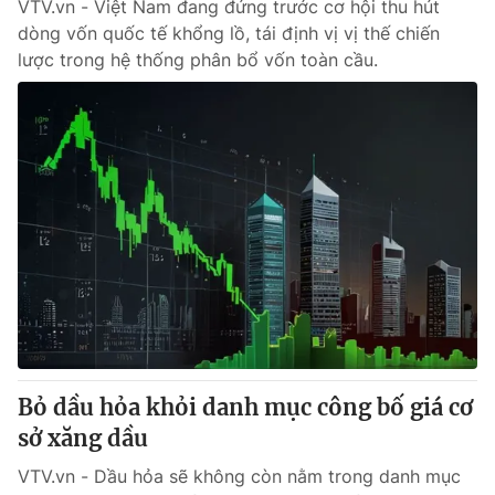
VTV.vn - Việt Nam đang đứng trước cơ hội thu hút
dòng vốn quốc tế khổng lồ, tái định vị vị thế chiến
lược trong hệ thống phân bổ vốn toàn cầu.
Bỏ dầu hỏa khỏi danh mục công bố giá cơ
sở xăng dầu
VTV.vn - Dầu hỏa sẽ không còn nằm trong danh mục