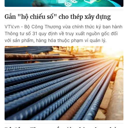
Thị trường 24h
Tấm lòng Việt
Gắn "hộ chiếu số" cho thép xây dựng
VTV4
Vươn mình bằng AI
VTV.vn - Bộ Công Thương vừa chính thức ký ban hành
Thông tư số 31 quy định về truy xuất nguồn gốc đối
VTV9
VTV8
với sản phẩm, hàng hóa thuộc phạm vi quản lý.
Liên hệ tòa soạn
English
THỜI BÁO VTV
Theo dõi báo trên
Cơ quan chủ quản:
Đài Truyền hình Việt Nam
Cơ quan báo chí:
Thời báo VTV