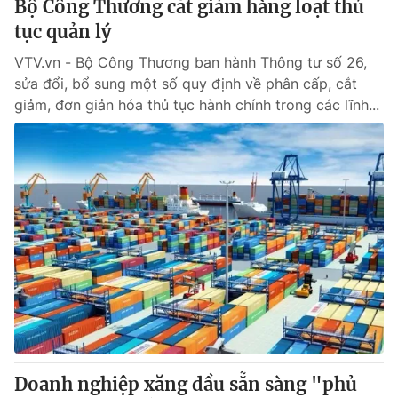
Bộ Công Thương cắt giảm hàng loạt thủ
Giấy phép hoạt động báo in và báo điện tử số 483/GP-BTTTT
tục quản lý
cấp ngày 29/12/2023
Tổng Biên tập:
Vũ Thanh Thủy
VTV.vn - Bộ Công Thương ban hành Thông tư số 26,
Phó Tổng Biên tập:
sửa đổi, bổ sung một số quy định về phân cấp, cắt
Nguyễn Thị Mỹ Hạnh, Phạm Quốc Thắng,
Nguyễn Trọng Ninh
giảm, đơn giản hóa thủ tục hành chính trong các lĩnh...
Tổng đài VTV:
024.38 355 931 - 024.38 355 932
Ðiện thoại Thời báo VTV:
024.66 897 897
Email:
toasoan@vtv.vn
Liên hệ quảng cáo:
024-7300.7108
Doanh nghiệp xăng dầu sẵn sàng "phủ