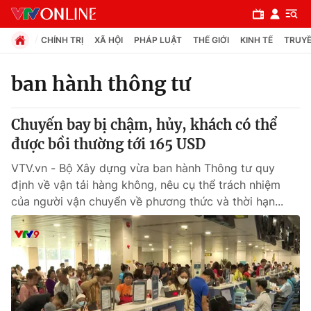
CHÍNH TRỊ
XÃ HỘI
PHÁP LUẬT
THẾ GIỚI
KINH TẾ
TRUYỀ
ban hành thông tư
Chuyên mục
Chuyến bay bị chậm, hủy, khách có thể
Chính trị
được bồi thường tới 165 USD
VTV.vn - Bộ Xây dựng vừa ban hành Thông tư quy
Xã hội
định về vận tải hàng không, nêu cụ thể trách nhiệm
của người vận chuyển về phương thức và thời hạn...
Pháp luật
Y tế
Thế giới