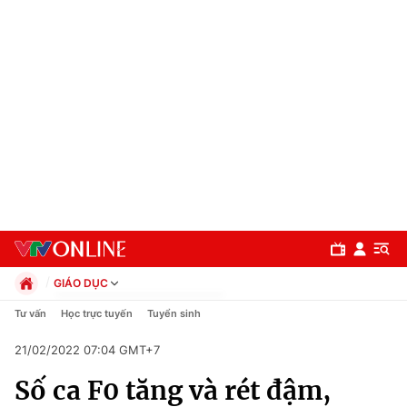
GIÁO DỤC
Chính trị
Tư vấn
Học trực tuyến
Tuyển sinh
Xã hội
21/02/2022 07:04 GMT+7
Pháp luật
Chuyên mục
Kinh tế
Số ca F0 tăng và rét đậm,
Thể thao