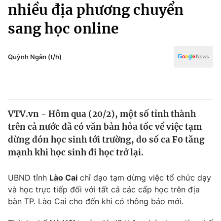
Chính trị
nhiều địa phương chuyển
Truyền hình
sang học online
Văn hóa - Giải trí
Xã hội
Y tế
Đời sống
Quỳnh Ngân (t/h)
Pháp luật
Công nghệ
Giáo dục
Y tế
VTV.vn - Hôm qua (20/2), một số tỉnh thành
Thế giới
trên cả nước đã có văn bản hỏa tốc về việc tạm
Tin tức
dừng đón học sinh tới trường, do số ca F0 tăng
Kinh tế
mạnh khi học sinh đi học trở lại.
Thế giới đó đây
Tài chính
Dữ liệu và đời sống
Câu chuyện quốc tế
UBND tỉnh
Lào Cai
chỉ đạo tạm dừng việc tổ chức dạy
Thị trường
và học trực tiếp đối với tất cả các cấp học trên địa
bàn TP. Lào Cai cho đến khi có thông báo mới.
Truyền hình
Góc doanh nghiệp