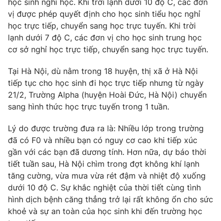
học sinh nghỉ học. Khi trời lạnh dưới 10 độ C, các đơn
vị được phép quyết định cho học sinh tiểu học nghỉ
Photo
Infographic
học trực tiếp, chuyển sang học trực tuyến. Khi trời
lạnh dưới 7 độ C, các đơn vị cho học sinh trung học
Video
Shorts video
cơ sở nghỉ học trực tiếp, chuyển sang học trực tuyến.
Tại Hà Nội, dù nằm trong 18 huyện, thị xã ở Hà Nội
VTV Money
VTV Thể thao
tiếp tục cho học sinh đi học trực tiếp nhưng từ ngày
21/2, Trường Alpha (huyện Hoài Đức, Hà Nội) chuyển
VTV Sức khoẻ
Bất động sản
sang hình thức học trực tuyến trong 1 tuần.
Lý do được trường đưa ra là: Nhiều lớp trong trường
Thị trường 24h
Tấm lòng Việt
đã có F0 và nhiều bạn có nguy cơ cao khi tiếp xúc
gần với các bạn đã dương tính. Hơn nữa, dự báo thời
VTV4
Vươn mình bằng AI
tiết tuần sau, Hà Nội chìm trong đợt không khí lạnh
tăng cường, vừa mưa vừa rét đậm và nhiệt độ xuống
VTV9
dưới 10 độ C. Sự khắc nghiệt của thời tiết cùng tình
VTV8
hình dịch bệnh căng thẳng trở lại rất không ổn cho sức
khoẻ và sự an toàn của học sinh khi đến trường học
Liên hệ tòa soạn
English