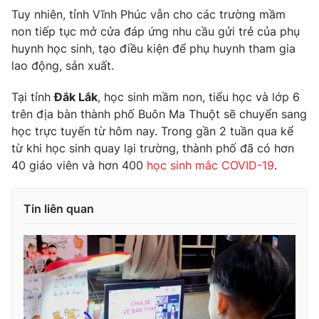
Ðiện thoại Thời báo VTV:
024.66 897 897
Tuy nhiên, tỉnh Vĩnh Phúc vẫn cho các trường mầm
Email:
toasoan@vtv.vn
non tiếp tục mở cửa đáp ứng nhu cầu gửi trẻ của phụ
Liên hệ quảng cáo:
huynh học sinh, tạo điều kiện để phụ huynh tham gia
024-7300.7108
lao động, sản xuất.
Tại tỉnh
Đắk Lắk
, học sinh mầm non, tiểu học và lớp 6
trên địa bàn thành phố Buôn Ma Thuột sẽ chuyển sang
học trực tuyến từ hôm nay. Trong gần 2 tuần qua kể
từ khi học sinh quay lại trường, thành phố đã có hơn
40 giáo viên và hơn 400
học sinh mắc COVID-19
.
Tin liên quan
® Cấm sao chép dưới mọi hình thức nếu không có sự chấp
thuận bằng văn bản. Ghi rõ nguồn VTV.vn khi phát hành lại
thông tin từ website này.