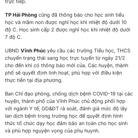
trực tiếp.
TP Hải Phòng
cũng đã thông báo cho học sinh tiểu
học và mầm non được nghỉ học khi nhiệt độ dưới 10
độ C. Học sinh cấp 2 được nghỉ học khi nhiệt độ dưới
THỜI BÁO VTV
7 độ C.
UBND
Vĩnh Phúc
yêu cầu các trường Tiểu học, THCS
chuyển trạng thái sang học trực tuyến từ ngày 21/2
Theo dõi báo trên
cho đến khi có thông báo mới của. Các huyện, thành
phố sẽ quyết định linh hoạt, phù hợp với điều kiện
Cơ quan chủ quản:
Đài Truyền hình Việt Nam
thực tiễn tại địa phương.
Cơ quan báo chí:
Thời báo VTV
Ban Chỉ đạo phòng, chống dịch bệnh COVID-19 tại các
Giấy phép hoạt động báo in và báo điện tử số 483/GP-BTTTT
cấp ngày 29/12/2023
huyện, thành phố của Vĩnh Phúc chủ động phối hợp
với ngành Y tế, GD&ĐT rà soát, đánh giá mức độ lây
Tổng Biên tập:
Vũ Thanh Thủy
lan dịch bệnh trong trường học để quyết định hình
Phó Tổng Biên tập:
Nguyễn Thị Mỹ Hạnh, Phạm Quốc Thắng,
thức tổ chức dạy học đảm bảo an toàn cho học sinh
Nguyễn Trọng Ninh
và phù hợp nguyện vọng của phụ huynh.
Tổng đài VTV:
024.38 355 931 - 024.38 355 932