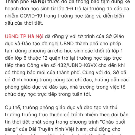
Thành phố
Hà Nội
trước đó đã thông báo tạm dừng kế
Phim VTV
Giải trí
hoạch đón học sinh từ lớp 1-6 trở lại trường do các ca
Hậu trường
nhiễm COVID-19 trong trường học tăng và diễn biến
Điện ảnh
xấu của thời tiết.
Đời sống
Nhân vật
Âm nhạc
UBND TP Hà Nội
đã đồng ý với tờ trình của Sở Giáo
Du lịch
Khán giả
Giáo dục
Sao
dục và Đào tạo đề nghị UBND thành phố cho phép
Làm đẹp
Giải sao mai
tạm dừng phương án cho học sinh các khối từ lớp 1
Tuyển sinh
đến lớp 6 thuộc 12 quận trở lại trường học tập trực
Công nghệ
Chất lượng cuộc sống
tiếp theo Công văn số 432/UBND-KGVX cho đến khi
Học trực tuyến
Hitech Công nghệ tương lai
có thông báo mới của thành phố. Cùng với đó, Sở đã
Giao lưu trực tuyến
có định hướng trong công tác chỉ đạo, hướng dẫn các
Sản phẩm
phòng giáo dục và đào tạo, nhà trường trong việc tổ
Lịch phát sóng
chức dạy học trực tiếp trong tuần tới.
Thị trường
Cụ thể, trưởng phòng giáo dục và đào tạo và thủ
Tư vấn
trưởng trường trực thuộc có trách nhiệm theo dõi bản
Chuyên mục khác
tin thời tiết phát sóng trong chương trình "Chào buổi
Emagazine
Podcast
sáng" của Đài Truyền hình Việt Nam, chủ động cho