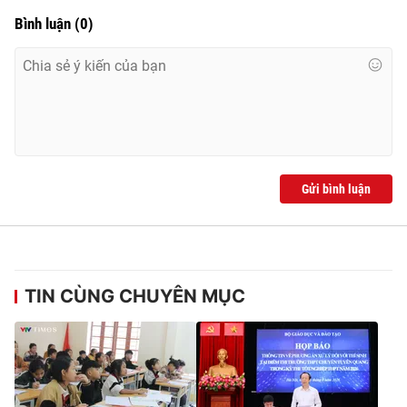
Bình luận
(
0
)
Gửi bình luận
TIN CÙNG CHUYÊN MỤC