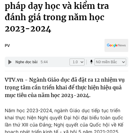
Chính trị
pháp dạy học và kiểm tra
Truyền hình
đánh giá trong năm học
Văn hóa - Giải trí
Xã hội
Y tế
2023-2024
Đời sống
Pháp luật
Công nghệ
Giáo dục
PV
Y tế
Nghe đọc bài
5:44
Thế giới
VTV.vn - Ngành Giáo dục đã đặt ra 12 nhiệm vụ
Tin tức
trọng tâm cần triển khai để thực hiện hiệu quả
Kinh tế
Thế giới đó đây
mục tiêu của năm học 2023-2024.
Tài chính
Dữ liệu và đời sống
Câu chuyện quốc tế
Năm học 2023-2024, ngành Giáo dục tiếp tục triển
Thị trường
khai thực hiện Nghị quyết Đại hội đại biểu toàn quốc
Truyền hình
Góc doanh nghiệp
lần thứ XIII của Đảng; Nghị quyết của Quốc hội về Kế
hoạch phát triển kinh tế - xã hội 5 năm 2021-2025,