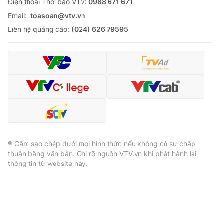
Ðiện thoại Thời báo VTV:
0988 671 671
Email:
toasoan@vtv.vn
Liên hệ quảng cáo:
(024) 626 79595
® Cấm sao chép dưới mọi hình thức nếu không có sự chấp
thuận bằng văn bản. Ghi rõ nguồn VTV.vn khi phát hành lại
thông tin từ website này.