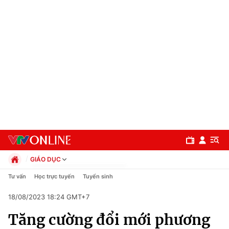
GIÁO DỤC
Chính trị
Tư vấn
Học trực tuyến
Tuyển sinh
Xã hội
18/08/2023 18:24 GMT+7
Pháp luật
Chuyên mục
Kinh tế
Tăng cường đổi mới phương
Thể thao