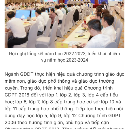
Photo
Infographic
Video
Shorts video
VTV Money
VTV Thể thao
Hội nghị tổng kết năm học 2022-2023, triển khai nhiệm
VTV Sức khoẻ
Bất động sản
vụ năm học 2023-2024
Ngành GDĐT thực hiện hiệu quả chương trình giáo dục
Thị trường 24h
Tấm lòng Việt
mầm non, giáo dục phổ thông và giáo dục thường
xuyên. Trong đó, triển khai hiệu quả Chương trình
VTV4
Vươn mình bằng AI
GDPT 2018 đối với lớp 1, lớp 2, lớp 3, lớp 4 cấp tiểu
học; lớp 6, lớp 7, lớp 8 cấp trung học cơ sở; lớp 10 và
lớp 11 cấp trung học phổ thông. Tiếp tục thực hiện nội
VTV9
VTV8
dung dạy học lớp 5, lớp 9, lớp 12 Chương trình GDPT
2006 theo hướng tinh giản, phù hợp và tiếp cận
Liên hệ tòa soạn
English