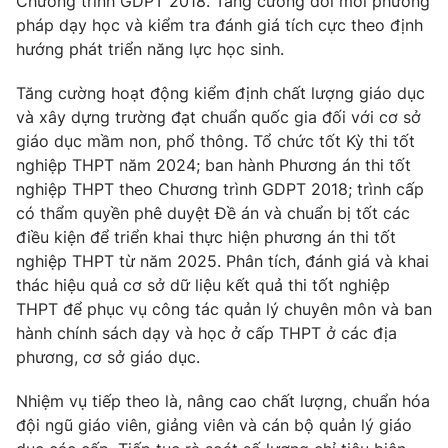
Chương trình GDPT 2018. Tăng cường đổi mới phương
pháp dạy học và kiểm tra đánh giá tích cực theo định
hướng phát triển năng lực học sinh.
Tăng cường hoạt động kiểm định chất lượng giáo dục
THỜI BÁO VTV
và xây dựng trường đạt chuẩn quốc gia đối với cơ sở
giáo dục mầm non, phổ thông. Tổ chức tốt Kỳ thi tốt
Theo dõi báo trên
nghiệp THPT năm 2024; ban hành Phương án thi tốt
nghiệp THPT theo Chương trình GDPT 2018; trình cấp
có thẩm quyền phê duyệt Đề án và chuẩn bị tốt các
Cơ quan chủ quản:
Đài Truyền hình Việt Nam
điều kiện để triển khai thực hiện phương án thi tốt
Cơ quan báo chí:
Thời báo VTV
nghiệp THPT từ năm 2025. Phân tích, đánh giá và khai
Giấy phép hoạt động báo in và báo điện tử số 483/GP-BTTTT
thác hiệu quả cơ sở dữ liệu kết quả thi tốt nghiệp
cấp ngày 29/12/2023
THPT để phục vụ công tác quản lý chuyên môn và ban
Tổng Biên tập:
Vũ Thanh Thủy
hành chính sách dạy và học ở cấp THPT ở các địa
Phó Tổng Biên tập:
Nguyễn Thị Mỹ Hạnh, Phạm Quốc Thắng,
phương, cơ sở giáo dục.
Nguyễn Trọng Ninh
Tổng đài VTV:
024.38 355 931 - 024.38 355 932
Nhiệm vụ tiếp theo là, nâng cao chất lượng, chuẩn hóa
Ðiện thoại Thời báo VTV:
024.66 897 897
đội ngũ giáo viên, giảng viên và cán bộ quản lý giáo