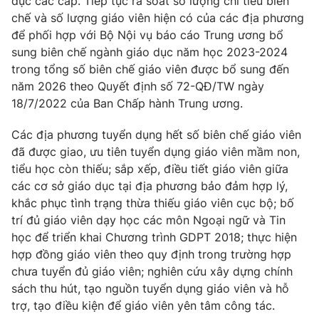
dục các cấp. Tiếp tục rà soát số lượng chỉ tiêu biên
Email:
toasoan@vtv.vn
chế và số lượng giáo viên hiện có của các địa phương
Liên hệ quảng cáo:
024-7300.7108
để phối hợp với Bộ Nội vụ báo cáo Trung ương bổ
sung biên chế ngành giáo dục năm học 2023-2024
trong tổng số biên chế giáo viên được bổ sung đến
năm 2026 theo Quyết định số 72-QĐ/TW ngày
18/7/2022 của Ban Chấp hành Trung ương.
Các địa phương tuyển dụng hết số biên chế giáo viên
đã được giao, ưu tiên tuyển dụng giáo viên mầm non,
tiểu học còn thiếu; sắp xếp, điều tiết giáo viên giữa
các cơ sở giáo dục tại địa phương bảo đảm hợp lý,
khắc phục tình trạng thừa thiếu giáo viên cục bộ; bố
trí đủ giáo viên dạy học các môn Ngoại ngữ và Tin
® Cấm sao chép dưới mọi hình thức nếu không có sự chấp
học để triển khai Chương trình GDPT 2018; thực hiện
thuận bằng văn bản. Ghi rõ nguồn VTV.vn khi phát hành lại
thông tin từ website này.
hợp đồng giáo viên theo quy định trong trường hợp
chưa tuyển đủ giáo viên; nghiên cứu xây dựng chính
sách thu hút, tạo nguồn tuyển dụng giáo viên và hỗ
trợ, tạo điều kiện để giáo viên yên tâm công tác.