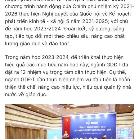
Phim VTV
chương trình hành động của Chính phủ nhiệm kỳ 2021-
Giải trí
2026 thực hiện Nghị quyết của Quốc hội về Kế hoạch
Hậu trường
Điện ảnh
phát triển kinh tế - xã hội 5 năm 2021-2025; với chủ
Đời sống
Nhân vật
đề năm học 2023-2024 "Đoàn kết, kỷ cương, sáng
Âm nhạc
tạo, tiếp tục đổi mới theo chiều sâu, nâng cao chất
Du lịch
Khán giả
Giáo dục
lượng giáo dục và đào tạo".
Sao
Làm đẹp
Giải sao mai
Tuyển sinh
Trong năm học 2023-2024, để triển khai thực hiện
Công nghệ
Chất lượng cuộc sống
hiệu quả các mục tiêu năm học này, ngành GDĐT đã
Học trực tuyến
đặt ra 12 nhiệm vụ trọng tâm cần thực hiện. Cụ thể,
Hitech Công nghệ tương lai
Giao lưu trực tuyến
ngành GDĐT cần thực hiện nhiệm vụ đầu tiên là hoàn
Sản phẩm
thiện thể chế, nâng cao hiệu lực, hiệu quả quản lý nhà
nước về giáo dục.
Lịch phát sóng
Thị trường
Tư vấn
Chuyên mục khác
Emagazine
Podcast