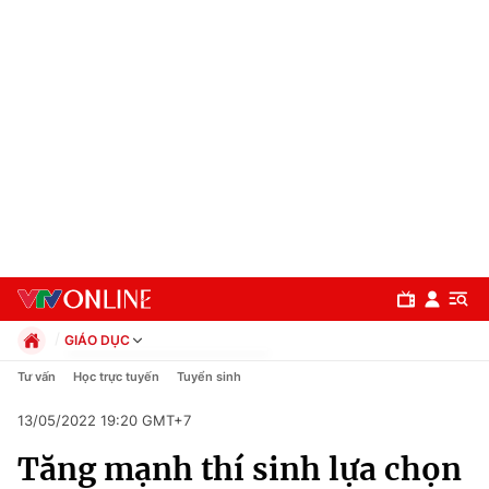
GIÁO DỤC
Chính trị
Tư vấn
Học trực tuyến
Tuyển sinh
Xã hội
13/05/2022 19:20 GMT+7
Pháp luật
Chuyên mục
Kinh tế
Tăng mạnh thí sinh lựa chọn
Thể thao