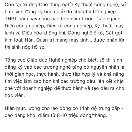
Còn tại trường Cao đẳng nghề Kỹ thuật công nghệ, số
Photo
Infographic
học sinh đăng ký học nghề dù chưa thi tốt nghiệp
THPT năm nay cũng cao hơn năm trước. Các ngành
Điện công nghiệp, Điện tử công nghiệp, Kỹ thuật máy
Video
Shorts video
lạnh và Điều hòa không khí, Công nghệ ô tô, Cắt gọt
kim loại, Hàn, Quản trị mạng máy tính... được phần lớn
VTV Money
VTV Thể thao
thí sinh nộp hồ sơ.
Tổng cục Giáo dục Nghề nghiệp cho biết, số thí sinh
VTV Sức khoẻ
Bất động sản
đăng ký vào các trường nghề tăng có nguyên nhân là
thời gian học, thực hành, thực tập hợp lý và khả năng
Thị trường 24h
Tấm lòng Việt
tìm việc làm cao hơn khi các trường đều liên kết chặt
chẽ với doanh nghiệp để thực hành và tạo đầu ra cho
VTV4
Vươn mình bằng AI
học viên.
Hiện mức lương cho lao động có trình độ trung cấp -
VTV9
VTV8
cao đẳng khởi điểm từ 8-10 triệu đồng/tháng.
Liên hệ tòa soạn
English