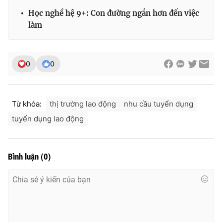
Ðiện thoại Thời báo VTV:
024.66 897 897
Học nghề hệ 9+: Con đường ngắn hơn đến việc
Email:
toasoan@vtv.vn
làm
Liên hệ quảng cáo:
024-7300.7108
0
0
Từ khóa:
thị trường lao động
nhu cầu tuyển dụng
tuyển dụng lao động
Bình luận
(
0
)
® Cấm sao chép dưới mọi hình thức nếu không có sự chấp
thuận bằng văn bản. Ghi rõ nguồn VTV.vn khi phát hành lại
thông tin từ website này.