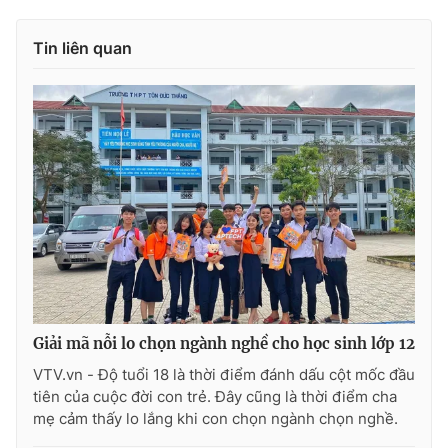
Tin liên quan
THỜI BÁO VTV
Theo dõi báo trên
Cơ quan chủ quản:
Đài Truyền hình Việt Nam
Cơ quan báo chí:
Thời báo VTV
Giấy phép hoạt động báo in và báo điện tử số 483/GP-BTTTT
cấp ngày 29/12/2023
Giải mã nỗi lo chọn ngành nghề cho học sinh lớp 12
Tổng Biên tập:
Vũ Thanh Thủy
VTV.vn - Độ tuổi 18 là thời điểm đánh dấu cột mốc đầu
Phó Tổng Biên tập:
Nguyễn Thị Mỹ Hạnh, Phạm Quốc Thắng,
tiên của cuộc đời con trẻ. Đây cũng là thời điểm cha
Nguyễn Trọng Ninh
mẹ cảm thấy lo lắng khi con chọn ngành chọn nghề.
Tổng đài VTV:
024.38 355 931 - 024.38 355 932