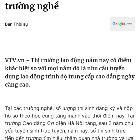
Chính trị
trường nghề
Truyền hình
Văn hóa - Giải trí
Xã hội
Y tế
Ban Thời sự
Đời sống
Pháp luật
Công nghệ
Giáo dục
Y tế
VTV.vn - Thị trường lao động năm nay có điểm
khác biệt so với mọi năm đó là nhu cầu tuyển
Thế giới
dụng lao động trình độ trung cấp cao đẳng ngày
càng cao.
Tin tức
Kinh tế
Thế giới đó đây
Tài chính
Tại các trường nghề, số lượng thí sinh đăng ký và nộp
Dữ liệu và đời sống
Câu chuyện quốc tế
hồ sơ theo học cũng tăng mạnh vào thời điểm này. Tại
Thị trường
trường Cao đẳng Cơ điện Hà Nội tăng, sau 2 năm chủ
Truyền hình
Góc doanh nghiệp
yếu tuyển sinh trực tuyến, năm nay, số thí sinh trực
tiếp đến trường tìm hiểu, thăm quan nhà trường và lựa