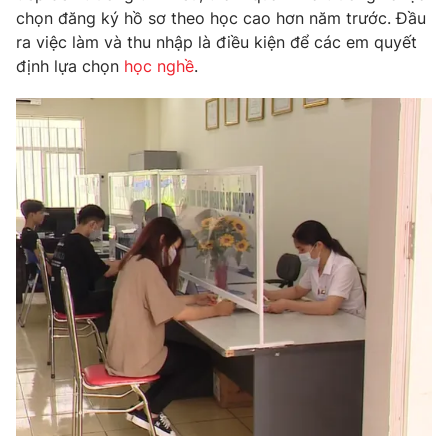
Phim VTV
chọn đăng ký hồ sơ theo học cao hơn năm trước. Đầu
Giải trí
ra việc làm và thu nhập là điều kiện để các em quyết
Hậu trường
Điện ảnh
định lựa chọn
học nghề
.
Đời sống
Nhân vật
Âm nhạc
Du lịch
Khán giả
Giáo dục
Sao
Làm đẹp
Giải sao mai
Tuyển sinh
Công nghệ
Chất lượng cuộc sống
Học trực tuyến
Hitech Công nghệ tương lai
Giao lưu trực tuyến
Sản phẩm
Lịch phát sóng
Thị trường
Tư vấn
Chuyên mục khác
Emagazine
Podcast