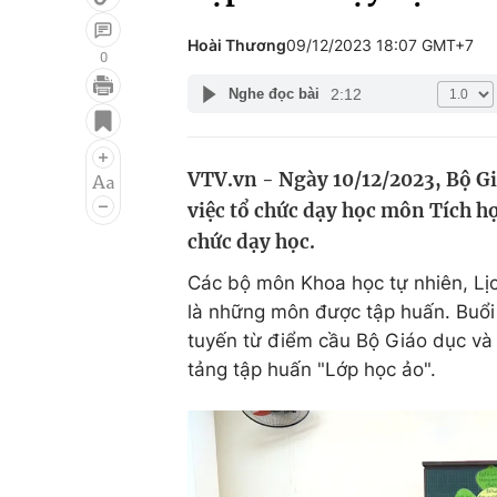
Hoài Thương
09/12/2023 18:07 GMT+7
0
2:12
Nghe đọc bài
Giải trí
Đời sống
Điện ảnh
Du lịch
VTV.vn - Ngày 10/12/2023, Bộ Gi
Âm nhạc
Làm đẹp
việc tổ chức dạy học môn Tích hợ
Sao
Chất lượng cuộc sốn
chức dạy học.
Các bộ môn Khoa học tự nhiên, Lịc
là những môn được tập huấn. Buổi 
tuyến từ điểm cầu Bộ Giáo dục và
tảng tập huấn "Lớp học ảo".