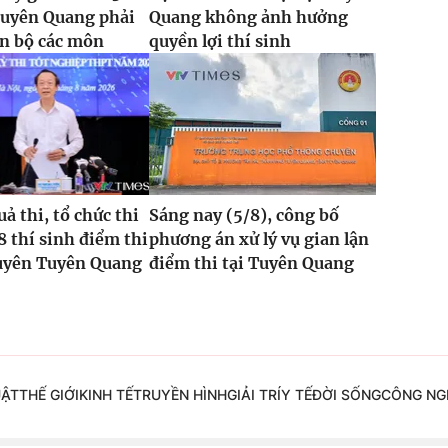
Tuyên Quang phải
Quang không ảnh hưởng
oàn bộ các môn
quyền lợi thí sinh
ả thi, tổ chức thi
Sáng nay (5/8), công bố
8 thí sinh điểm thi
phương án xử lý vụ gian lận
yên Tuyên Quang
điểm thi tại Tuyên Quang
UẬT
THẾ GIỚI
KINH TẾ
TRUYỀN HÌNH
GIẢI TRÍ
Y TẾ
ĐỜI SỐNG
CÔNG NG