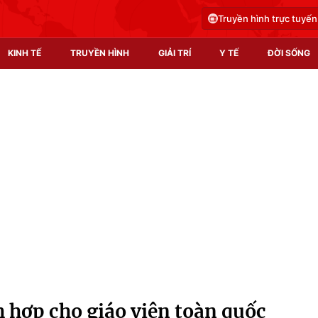
Truyền hình trực tuyến
KINH TẾ
TRUYỀN HÌNH
GIẢI TRÍ
Y TẾ
ĐỜI SỐNG
Pháp luật
Y tế
Truyền hình
Multimedia
Phim VTV
Video
Hậu trường
Shorts video
Nhân vật
Podcast
Khán giả
EMagazine
Giải sao mai
Photo
h hợp cho giáo viên toàn quốc
Infographic