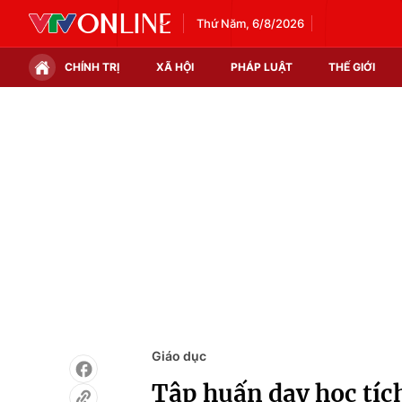
Thứ Năm, 6/8/2026
CHÍNH TRỊ
XÃ HỘI
PHÁP LUẬT
THẾ GIỚI
Chính trị
Xã hội
Thế giới
Kinh tế
Tin tức
Tài chính
Thế giới đó đây
Thị trường
Câu chuyện quốc tế
Góc doanh nghiệp
Dữ liệu và đời sống
Giáo dục
Tập huấn dạy học tíc