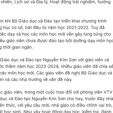
nhiên, Lịch sử và Địa lý, Hoạt động trải nghiệm, hướng
n khi Bộ Giáo dục và Đào tạo triển khai chương trình
ng học cơ sở, bắt đầu từ năm học 2021-2022. Tuy đã
việc dạy và học các môn học mới vẫn gây lúng túng cho
hiều giáo viên chưa được đào tạo bồi dưỡng dạy môn họ
 thời gian ngắn.
 Giáo dục và Đào tạo Nguyễn Kim Sơn với giáo viên cả
ước thềm năm học 2023-2024, nhiều giáo viên đã chia s
các môn học mới. Các giáo viên đề nghị Bộ Giáo dục và
iên và các nhà trường về vấn đề này.
c giáo viên, trong một cuộc trao đổi với phóng viên VTV
dục và Đào tạo Nguyễn Kim Sơn cho hay, trước đây nh
iến thức, với yêu cầu mới, nhà giáo có điều chỉnh vai trò,
t học sinh. Như vậy hoạt động dạy học, kiểm tra, đánh