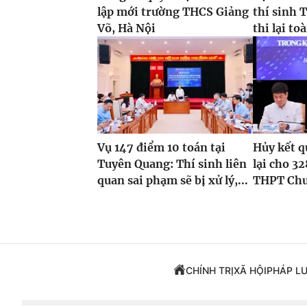
lập mới trường THCS Giảng
thí sinh 
Võ, Hà Nội
thi lại t
Vụ 147 điểm 10 toán tại
Hủy kết qu
Tuyên Quang: Thí sinh liên
lại cho 32
quan sai phạm sẽ bị xử lý,...
THPT Chu
CHÍNH TRỊ
XÃ HỘI
PHÁP L