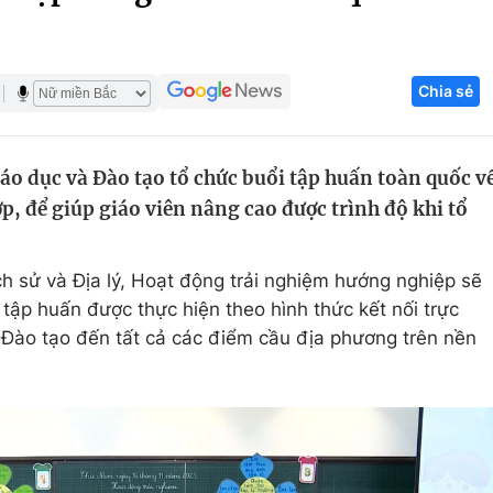
Góc ảnh
Chia sẻ
Giáo dục
Công nghệ
Tuyển sinh
Hitech Công ng
áo dục và Đào tạo tổ chức buổi tập huấn toàn quốc v
Học trực tuyến
Sản phẩm
p, để giúp giáo viên nâng cao được trình độ khi tổ
g
Thị trường
Tư vấn
h sử và Địa lý, Hoạt động trải nghiệm hướng nghiệp sẽ
tập huấn được thực hiện theo hình thức kết nối trực
 Đào tạo đến tất cả các điểm cầu địa phương trên nền