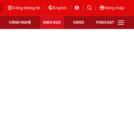
Cổng thông tin
English
Đăng nhập
CÔNG NGHỆ
GIÁO DỤC
VIDEO
PODCAST
VTV Money
VTV Thể thao
VTV Sức khoẻ
Bất động sản
Thị trường 24h
Tấm lòng Việt
Vươn mình bằng AI
VTV4
VTV8
VTV9
Lịch phát sóng
Giao lưu trực tuyến
Sự kiện