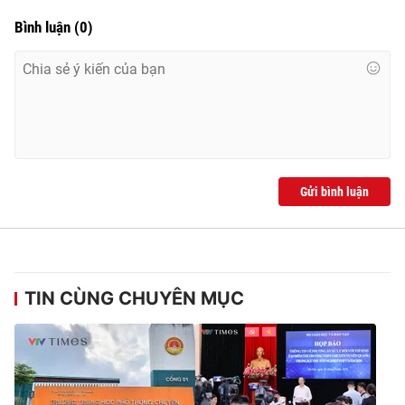
Bình luận
(
0
)
Gửi bình luận
TIN CÙNG CHUYÊN MỤC