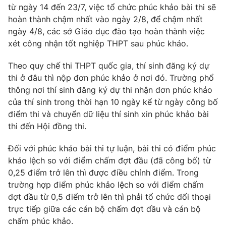
Phim VTV
từ ngày 14 đến 23/7, việc tổ chức phúc khảo bài thi sẽ
Giải trí
hoàn thành chậm nhất vào ngày 2/8, để chậm nhất
Hậu trường
ngày 4/8, các sở Giáo dục đào tạo hoàn thành việc
Điện ảnh
Đời sống
Nhân vật
xét công nhận tốt nghiệp THPT sau phúc khảo.
Âm nhạc
Du lịch
Khán giả
Theo quy chế thi THPT quốc gia, thí sinh đăng ký dự
Giáo dục
Sao
thi ở đâu thì nộp đơn phúc khảo ở nơi đó. Trường phổ
Làm đẹp
Giải sao mai
thông nơi thí sinh đăng ký dự thi nhận đơn phúc khảo
Tuyển sinh
Công nghệ
Chất lượng cuộc sống
của thí sinh trong thời hạn 10 ngày kể từ ngày công bố
Học trực tuyến
điểm thi và chuyển dữ liệu thí sinh xin phúc khảo bài
Hitech Công nghệ tương lai
thi đến Hội đồng thi.
Giao lưu trực tuyến
Sản phẩm
Đối với phúc khảo bài thi tự luận, bài thi có điểm phúc
Lịch phát sóng
Thị trường
khảo lệch so với điểm chấm đợt đầu (đã công bố) từ
0,25 điểm trở lên thì được điều chỉnh điểm. Trong
Tư vấn
trường hợp điểm phúc khảo lệch so với điểm chấm
Chuyên mục khác
đợt đầu từ 0,5 điểm trở lên thì phải tổ chức đối thoại
trực tiếp giữa các cán bộ chấm đợt đầu và cán bộ
Emagazine
Podcast
chấm phúc khảo.