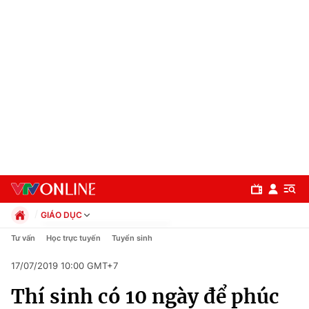
GIÁO DỤC
Chính trị
Tư vấn
Học trực tuyến
Tuyển sinh
Xã hội
17/07/2019 10:00 GMT+7
Pháp luật
Chuyên mục
Kinh tế
Thí sinh có 10 ngày để phúc
Thể thao