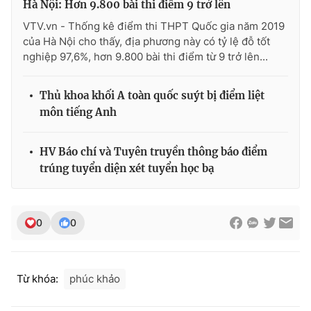
Hà Nội: Hơn 9.800 bài thi điểm 9 trở lên
Ðiện thoại Thời báo VTV:
024.66 897 897
VTV.vn - Thống kê điểm thi THPT Quốc gia năm 2019
Email:
toasoan@vtv.vn
của Hà Nội cho thấy, địa phương này có tỷ lệ đỗ tốt
Liên hệ quảng cáo:
024-7300.7108
nghiệp 97,6%, hơn 9.800 bài thi điểm từ 9 trở lên...
Thủ khoa khối A toàn quốc suýt bị điểm liệt
môn tiếng Anh
HV Báo chí và Tuyên truyền thông báo điểm
trúng tuyển diện xét tuyển học bạ
0
0
® Cấm sao chép dưới mọi hình thức nếu không có sự chấp
thuận bằng văn bản. Ghi rõ nguồn VTV.vn khi phát hành lại
thông tin từ website này.
Từ khóa:
phúc khảo