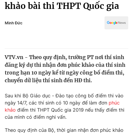
Chính trị
khảo bài thi THPT Quốc gia
Truyền hình
Văn hóa - Giải trí
Xã hội
Y tế
Minh Đức
Đời sống
Pháp luật
Công nghệ
Giáo dục
Y tế
VTV.vn - Theo quy định, trường PT nơi thí sinh
đăng ký dự thi nhận đơn phúc khảo của thí sinh
Thế giới
trong hạn 10 ngày kể từ ngày công bố điểm thi,
chuyển dữ liệu thí sinh đến HĐ thi.
Tin tức
Kinh tế
Thế giới đó đây
Sau khi Bộ Giáo dục - Đào tạo công bố điểm thi vào
Tài chính
ngày 14/7, các thí sinh có 10 ngày để làm đơn
phúc
Dữ liệu và đời sống
Câu chuyện quốc tế
khảo
điểm thi THPT Quốc gia 2019 nếu thấy điểm thi
Thị trường
của mình có điểm nghi vấn.
Truyền hình
Góc doanh nghiệp
Theo quy định của Bộ, thời gian nhận đơn phúc khảo