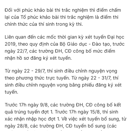
Photo
Infographic
Đối với phúc khảo bài thi trắc nghiệm thì điểm chấm
lại của Tổ phúc khảo bài thi trắc nghiệm là điểm thi
chính thức của thí sinh trong kỳ thi.
Video
Shorts video
Liên quan đến các mốc thời gian kỳ xét tuyển Đại học
VTV Money
VTV Thể thao
2019, theo quy định của Bộ Giáo dục - Đào tạo, trước
ngày 22/7, các trường ĐH, CĐ công bố mức điểm
nhận hồ sơ đăng ký xét tuyển.
VTV Sức khoẻ
Bất động sản
Từ ngày 22 - 29/7, thí sinh điều chỉnh nguyện vọng
Thị trường 24h
Tấm lòng Việt
theo phương thức trực tuyến. Từ ngày 22 - 31/7, thí
sinh điều chỉnh nguyện vọng bằng phiếu đăng ký xét
tuyển.
VTV4
Vươn mình bằng AI
Trước 17h ngày 9/8, các trường ĐH, CĐ công bố kết
VTV9
VTV8
quả trúng tuyển đợt 1. Trước 17h ngày 15/8, thí sinh
xác nhận nhập học đợt 1. Về việc xét tuyển bổ sung, từ
ngày 28/8, các trường ĐH, CĐ tuyển bổ sung (các
Liên hệ tòa soạn
English