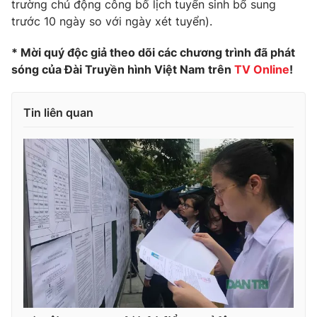
trường chủ động công bố lịch tuyển sinh bổ sung
trước 10 ngày so với ngày xét tuyển).
* Mời quý độc giả theo dõi các chương trình đã phát
THỜI BÁO VTV
sóng của Đài Truyền hình Việt Nam trên
TV Online
!
Tin liên quan
Theo dõi báo trên
Cơ quan chủ quản:
Đài Truyền hình Việt Nam
Cơ quan báo chí:
Thời báo VTV
Giấy phép hoạt động báo in và báo điện tử số 483/GP-BTTTT
cấp ngày 29/12/2023
Tổng Biên tập:
Vũ Thanh Thủy
Phó Tổng Biên tập:
Nguyễn Thị Mỹ Hạnh, Phạm Quốc Thắng,
Nguyễn Trọng Ninh
Tổng đài VTV:
024.38 355 931 - 024.38 355 932