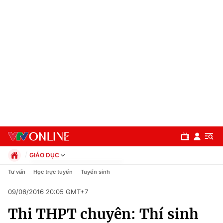
GIÁO DỤC
Chính trị
Tư vấn
Học trực tuyến
Tuyển sinh
Xã hội
09/06/2016 20:05 GMT+7
Pháp luật
Chuyên mục
Kinh tế
Thi THPT chuyên: Thí sinh
Thể thao