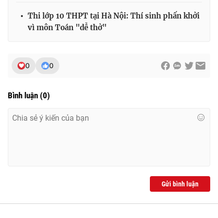
Thi lớp 10 THPT tại Hà Nội: Thí sinh phấn khởi
vì môn Toán "dễ thở"
0
0
Bình luận
(
0
)
Gửi bình luận