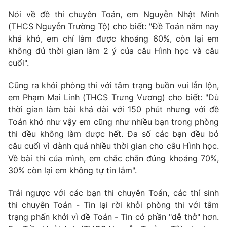
Phim VTV
Giải trí
Nói về đề thi chuyên Toán, em Nguyễn Nhật Minh
Hậu trường
(THCS Nguyễn Trường Tộ) cho biết: "Đề Toán năm nay
Điện ảnh
khá khó, em chỉ làm được khoảng 60%, còn lại em
Đời sống
Nhân vật
không đủ thời gian làm 2 ý của câu Hình học và câu
Âm nhạc
Du lịch
cuối".
Khán giả
Giáo dục
Sao
Làm đẹp
Giải sao mai
Cũng ra khỏi phòng thi với tâm trạng buồn vui lẫn lộn,
Tuyển sinh
em Phạm Mai Linh (THCS Trưng Vương) cho biết: "Dù
Công nghệ
Chất lượng cuộc sống
thời gian làm bài khá dài với 150 phút nhưng với đề
Học trực tuyến
Hitech Công nghệ tương lai
Toán khó như vậy em cũng như nhiều bạn trong phòng
Giao lưu trực tuyến
thi đều không làm được hết. Đa số các bạn đều bỏ
Sản phẩm
câu cuối vì dành quá nhiều thời gian cho câu Hình học.
Lịch phát sóng
Về bài thi của mình, em chắc chắn đúng khoảng 70%,
Thị trường
30% còn lại em không tự tin lắm".
Tư vấn
Trái ngược với các bạn thi chuyên Toán, các thí sinh
Chuyên mục khác
thi chuyên Toán - Tin lại rời khỏi phòng thi với tâm
Emagazine
Podcast
trạng phấn khởi vì đề Toán - Tin có phần "dễ thở" hơn.