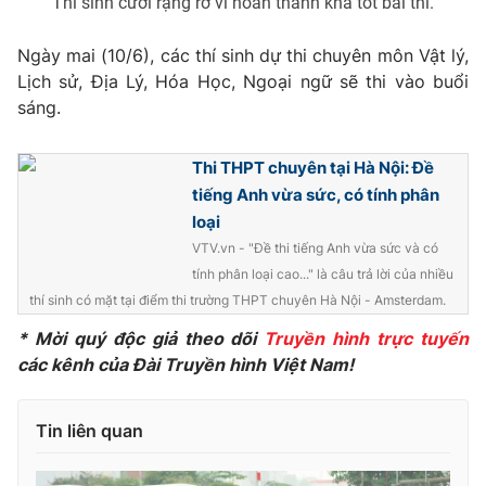
Thí sinh cười rạng rỡ vì hoàn thành khá tốt bài thi.
Ðiện thoại Thời báo VTV:
024.66 897 897
Email:
toasoan@vtv.vn
Ngày mai (10/6), các thí sinh dự thi chuyên môn Vật lý,
Liên hệ quảng cáo:
024-7300.7108
Lịch sử, Địa Lý, Hóa Học, Ngoại ngữ sẽ thi vào buổi
sáng.
Thi THPT chuyên tại Hà Nội: Đề
tiếng Anh vừa sức, có tính phân
loại
VTV.vn - "Đề thi tiếng Anh vừa sức và có
tính phân loại cao..." là câu trả lời của nhiều
thí sinh có mặt tại điểm thi trường THPT chuyên Hà Nội - Amsterdam.
* Mời quý độc giả theo dõi
Truyền hình trực tuyến
các kênh của Đài Truyền hình Việt Nam!
® Cấm sao chép dưới mọi hình thức nếu không có sự chấp
thuận bằng văn bản. Ghi rõ nguồn VTV.vn khi phát hành lại
thông tin từ website này.
Tin liên quan