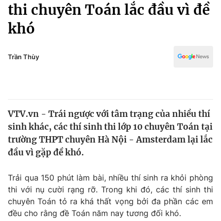
Chính trị
thi chuyên Toán lắc đầu vì đề
Truyền hình
khó
Văn hóa - Giải trí
Xã hội
Y tế
Đời sống
Trần Thùy
Pháp luật
Công nghệ
Giáo dục
Y tế
VTV.vn - Trái ngược với tâm trạng của nhiều thí
Thế giới
sinh khác, các thí sinh thi lớp 10 chuyên Toán tại
Tin tức
trường THPT chuyên Hà Nội - Amsterdam lại lắc
Kinh tế
đầu vì gặp đề khó.
Thế giới đó đây
Tài chính
Dữ liệu và đời sống
Câu chuyện quốc tế
Trải qua 150 phút làm bài, nhiều thí sinh ra khỏi phòng
Thị trường
thi với nụ cười rạng rỡ. Trong khi đó, các thí sinh thi
chuyên Toán tỏ ra khá thất vọng bởi đa phần các em
Truyền hình
Góc doanh nghiệp
đều cho rằng đề Toán năm nay tương đối khó.