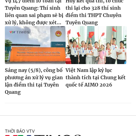
Vụ 147 điểm 10 toán tại
Hủy kết quả thi, tổ chức
Tuyên Quang: Thí sinh
thi lại cho 328 thí sinh
liên quan sai phạm sẽ bị
điểm thi THPT Chuyên
xử lý, không được xét...
Tuyên Quang
Sáng nay (5/8), công bố
Việt Nam lập kỷ lục
phương án xử lý vụ gian
thành tích tại Chung kết
lận điểm thi tại Tuyên
quốc tế AIMO 2026
Quang
THỜI BÁO VTV