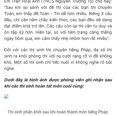
Em Trần Hoài Anh (THCS Nguyễn Trường Tộ) cho hay:
"Sau khi so sánh với đề thi của các bạn thi chuyên
Photo
Infographic
Toán, em thấy đề Toán - Tin dễ hơn nhiều. Riêng 3 câu
đầu, chỉ cần nắm chắc kiến thức, các bạn đều dễ dàng
Video
Shorts video
đạt điểm khá trở lên. Các câu còn lại thì cần tư duy và
ôn tập kỹ hơn. Hiên tại, so với tâm trạng căng thẳng
VTV Money
ngày hôm qua, em cảm thấy nhẹ nhõm hơn rất nhiều".
VTV Thể thao
Đối với các thí sinh thi chuyên tiếng Pháp, đa số thí
VTV Sức khoẻ
Bất động sản
sinh ra khỏi phòng thi với nụ cười rạng rỡ vì đề không
khó. Một số thí sinh chỉ tiếc nuối vì không nghe rõ bài
Thị trường 24h
nghe.
Tấm lòng Việt
Dưới đây là hình ảnh được phóng viên ghi nhận sau
VTV4
Vươn mình bằng AI
khi các thí sinh hoàn tất môn cuối cùng:
VTV9
VTV8
Thí sinh phấn khởi sau khi hoàn thành môn tiếng Pháp.
Liên hệ tòa soạn
English