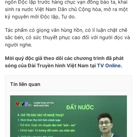
Phim VTV
ngôn Độc lập trước hàng chục vạn đồng bào ta, khai
Giải trí
sinh ra nước Việt Nam Dân chủ Cộng hòa, mở ra một
Hậu trường
kỷ nguyên mới Độc lập, Tự do.
Điện ảnh
Đời sống
Nhân vật
Tác phẩm có giọng văn hùng hồn, có lí luận chặt chẽ
Âm nhạc
Du lịch
sắc bén, có sức thuyết phục cao đối với người đọc và
Khán giả
Giáo dục
Sao
người nghe.
Làm đẹp
Giải sao mai
Tuyển sinh
Mời quý độc giả theo dõi các chương trình đã phát
Công nghệ
Chất lượng cuộc sống
sóng của Đài Truyền hình Việt Nam tại
TV Online.
Học trực tuyến
Hitech Công nghệ tương lai
Giao lưu trực tuyến
Tin liên quan
Sản phẩm
Lịch phát sóng
Thị trường
Tư vấn
Chuyên mục khác
Emagazine
Podcast