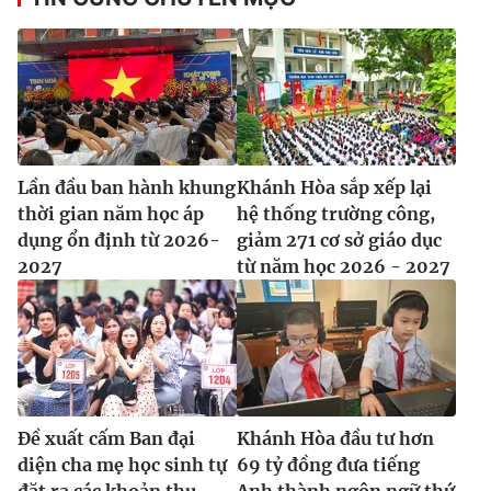
Ðiện thoại Thời báo VTV:
024.66 897 897
Email:
toasoan@vtv.vn
Liên hệ quảng cáo:
024-7300.7108
Lần đầu ban hành khung
Khánh Hòa sắp xếp lại
thời gian năm học áp
hệ thống trường công,
dụng ổn định từ 2026-
giảm 271 cơ sở giáo dục
2027
từ năm học 2026 - 2027
® Cấm sao chép dưới mọi hình thức nếu không có sự chấp
thuận bằng văn bản. Ghi rõ nguồn VTV.vn khi phát hành lại
thông tin từ website này.
Đề xuất cấm Ban đại
Khánh Hòa đầu tư hơn
diện cha mẹ học sinh tự
69 tỷ đồng đưa tiếng
đặt ra các khoản thu
Anh thành ngôn ngữ thứ