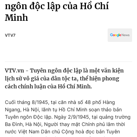
Chính trị
ngôn độc lập của Hồ Chí
Truyền hình
Minh
Văn hóa - Giải trí
Xã hội
Y tế
Đời sống
VTV7
Pháp luật
Công nghệ
Giáo dục
Y tế
VTV.vn - Tuyên ngôn độc lập là một văn kiện
Thế giới
lịch sử vô giá của dân tộc ta, thể hiện phong
Tin tức
cách chính luận của Hồ Chí Minh.
Kinh tế
Thế giới đó đây
Cuối tháng 8/1945, tại căn nhà số 48 phố Hàng
Tài chính
Dữ liệu và đời sống
Ngang, Hà Nội, lãnh tụ Hồ Chí Minh soạn thảo bản
Câu chuyện quốc tế
Thị trường
Tuyên ngôn Độc lập. Ngày 2/9/1945, tại quảng trường
Ba Đình, Hà Nội, Người thay mặt Chính phủ lâm thời
Truyền hình
Góc doanh nghiệp
nước Việt Nam Dân chủ Cộng hoà đọc bản Tuyên