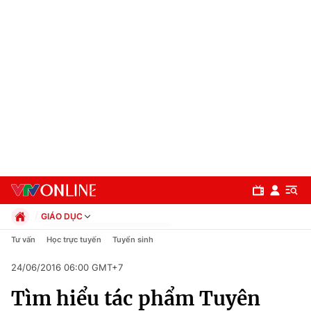
GIÁO DỤC
Chính trị
Tư vấn
Học trực tuyến
Tuyển sinh
Xã hội
24/06/2016 06:00 GMT+7
Pháp luật
Chuyên mục
Kinh tế
Tìm hiểu tác phẩm Tuyên
Thể thao