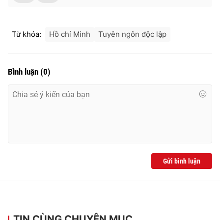
Từ khóa:
Hồ chí Minh
Tuyên ngôn độc lập
THỜI BÁO VTV
Bình luận
(
0
)
Theo dõi báo trên
Cơ quan chủ quản:
Đài Truyền hình Việt Nam
Cơ quan báo chí:
Thời báo VTV
Giấy phép hoạt động báo in và báo điện tử số 483/GP-BTTTT
cấp ngày 29/12/2023
Gửi bình luận
Tổng Biên tập:
Vũ Thanh Thủy
Phó Tổng Biên tập:
Nguyễn Thị Mỹ Hạnh, Phạm Quốc Thắng,
Nguyễn Trọng Ninh
Tổng đài VTV:
024.38 355 931 - 024.38 355 932
TIN CÙNG CHUYÊN MỤC