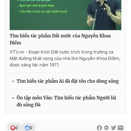
Photo
Infographic
Video
Shorts video
Tìm hiểu tác phẩm Đất nước của Nguyễn Khoa
Điềm
VTV Money
VTV Thể thao
VTV.vn - Đoạn trích Đất nước trích trong trường ca
Mặt đường khát vọng của nhà thơ Nguyễn Khoa Điềm,
VTV Sức khoẻ
Bất động sản
được sáng tác năm 1971.
Thị trường 24h
Tấm lòng Việt
Tìm hiểu tác phẩm Ai đã đặt tên cho dòng sông
VTV4
Vươn mình bằng AI
Ôn tập môn Văn: Tìm hiểu tác phẩm Người lái
đò sông Đà
VTV9
VTV8
0
0
Liên hệ tòa soạn
English