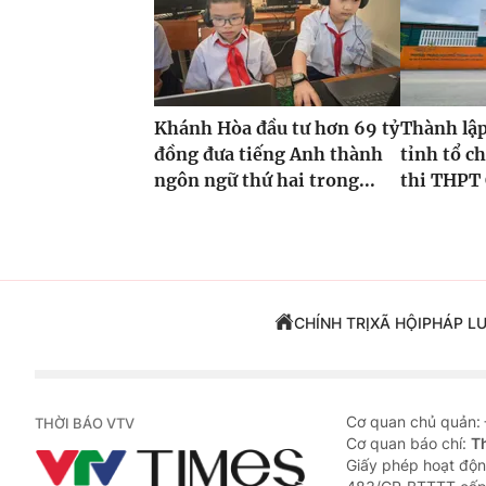
Khánh Hòa đầu tư hơn 69 tỷ
Thành lập
đồng đưa tiếng Anh thành
tỉnh tổ ch
ngôn ngữ thứ hai trong...
thi THPT 
CHÍNH TRỊ
XÃ HỘI
PHÁP L
Cơ quan chủ quản:
THỜI BÁO VTV
Cơ quan báo chí:
T
Giấy phép hoạt độn