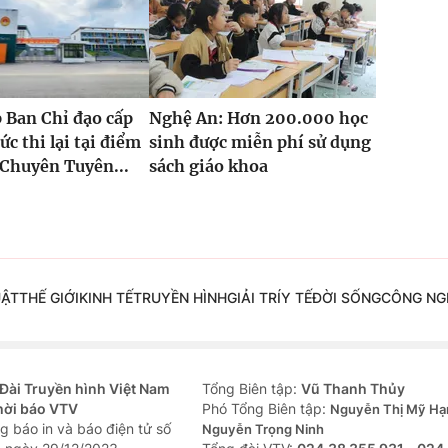
 Ban Chỉ đạo cấp
Nghệ An: Hơn 200.000 học
ức thi lại tại điểm
sinh được miễn phí sử dụng
Chuyên Tuyên...
sách giáo khoa
UẬT
THẾ GIỚI
KINH TẾ
TRUYỀN HÌNH
GIẢI TRÍ
Y TẾ
ĐỜI SỐNG
CÔNG NG
Đài Truyền hình Việt Nam
Tổng Biên tập:
Vũ Thanh Thủy
hời báo VTV
Phó Tổng Biên tập:
Nguyễn Thị Mỹ Hạ
g báo in và báo điện tử số
Nguyễn Trọng Ninh