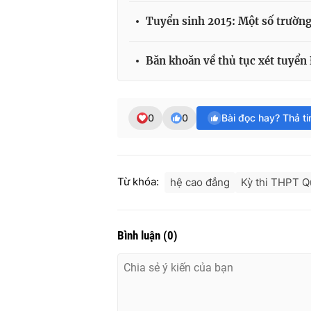
Tuyển sinh 2015: Một số trường
Băn khoăn về thủ tục xét tuyển
0
0
Bài đọc hay? Thả t
Từ khóa:
hệ cao đẳng
Kỳ thi THPT Q
Bình luận
(
0
)