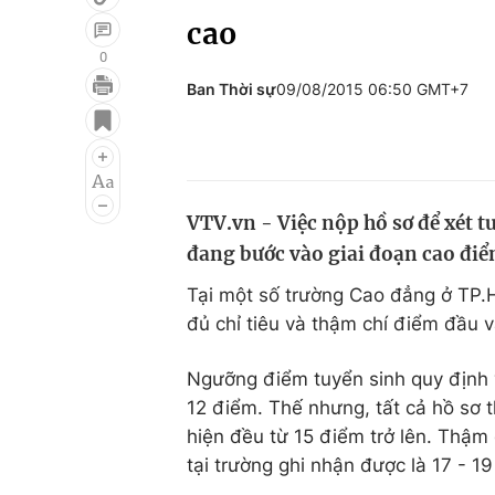
cao
0
Ban Thời sự
09/08/2015 06:50 GMT+7
Giải trí
Đời sống
Điện ảnh
Du lịch
Âm nhạc
Làm đẹp
VTV.vn - Việc nộp hồ sơ để xét 
Sao
Chất lượng cuộc sốn
đang bước vào giai đoạn cao điể
Tại một số trường Cao đẳng ở TP.
đủ chỉ tiêu và thậm chí điểm đầu v
Ngưỡng điểm tuyển sinh quy định 
12 điểm. Thế nhưng, tất cả hồ sơ 
hiện đều từ 15 điểm trở lên. Thậm 
tại trường ghi nhận được là 17 - 1