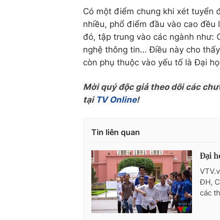
Có một điểm chung khi xét tuyển đ
nhiều, phổ điểm đầu vào cao đều l
đó, tập trung vào các ngành như: C
nghệ thông tin… Điều này cho thấy
còn phụ thuộc vào yếu tố là Đại h
Mời quý độc giả theo dõi các chư
tại
TV Online
!
Tin liên quan
Đại h
VTV.v
ĐH, C
các th