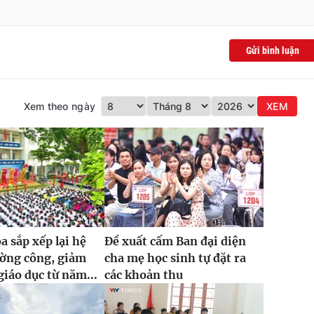
Gửi bình luận
Xem theo ngày
XEM
 sắp xếp lại hệ
Đề xuất cấm Ban đại diện
ường công, giảm
cha mẹ học sinh tự đặt ra
giáo dục từ năm...
các khoản thu