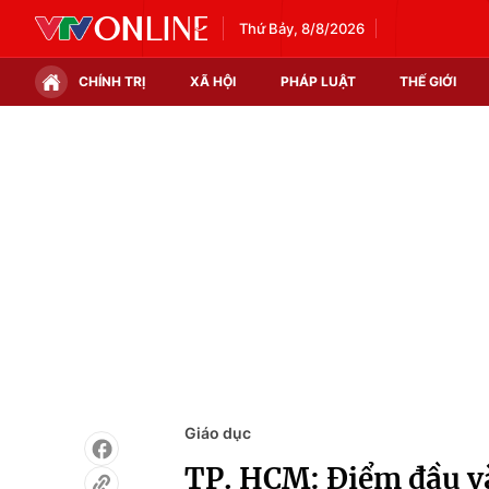
Thứ Bảy, 8/8/2026
CHÍNH TRỊ
XÃ HỘI
PHÁP LUẬT
THẾ GIỚI
Chính trị
Xã hội
Thế giới
Kinh tế
Tin tức
Tài chính
Thế giới đó đây
Thị trường
Câu chuyện quốc tế
Góc doanh nghiệp
Dữ liệu và đời sống
Giáo dục
TP. HCM: Điểm đầu và