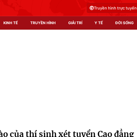
Truyền hình trực tuyến
KINH TẾ
TRUYỀN HÌNH
GIẢI TRÍ
Y TẾ
ĐỜI SỐNG
Pháp luật
Y tế
Truyền hình
Multimedia
Phim VTV
Video
Hậu trường
Shorts video
Nhân vật
Podcast
Khán giả
EMagazine
Giải sao mai
Photo
o của thí sinh xét tuyển Cao đẳng
Infographic