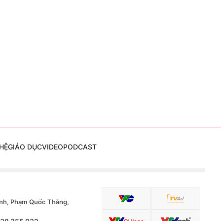
HỆ
GIÁO DỤC
VIDEO
PODCAST
nh, Phạm Quốc Thắng,