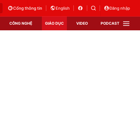
Cổng thông tin
English
Đăng nhập
CÔNG NGHỆ
GIÁO DỤC
VIDEO
PODCAST
VTV Money
VTV Thể thao
VTV Sức khoẻ
Bất động sản
Thị trường 24h
Tấm lòng Việt
Vươn mình bằng AI
VTV4
VTV8
VTV9
Lịch phát sóng
Giao lưu trực tuyến
Sự kiện