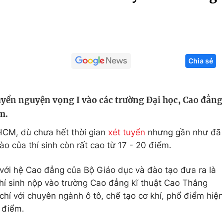
Góc ảnh
Giáo dục
Công nghệ
Chia sẻ
Tuyển sinh
Hitech Công ng
Học trực tuyến
Sản phẩm
tuyển nguyện vọng I vào các trường Đại học, Cao đẳn
g
Thị trường
m.
Tư vấn
HCM, dù chưa hết thời gian
xét tuyển
nhưng gần như đã
ào của thí sinh còn rất cao từ 17 - 20 điểm.
với hệ Cao đẳng của Bộ Giáo dục và đào tạo đưa ra là
thí sinh nộp vào trường Cao đẳng kĩ thuật Cao Thắng
chí với chuyên ngành ô tô, chế tạo cơ khí, phổ điểm hiệ
9 điểm.