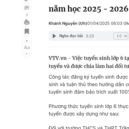
năm học 2025 - 2026
0
Khánh Nguyễn (t/h)
01/04/2025 06:03 G
Giải trí
Đời sống
3:23
Nghe đọc bài
Điện ảnh
Du lịch
Âm nhạc
Làm đẹp
VTV.vn - Việc tuyển sinh lớp 6 t
Sao
Chất lượng cuộc sốn
tuyển và được chia làm hai đối t
Công tác đăng ký tuyển sinh được
sinh và tuân thủ theo hướng dẫn c
tuyển sinh đảm bảo trích xuất 100
Phương thức tuyển sinh lớp 6 thực 
tuyển được xây dựng như sau:
Đối với trường THCS và THPT Trần Đ