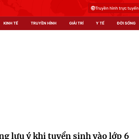
Truyền hình trực tuyến
KINH TẾ
TRUYỀN HÌNH
GIẢI TRÍ
Y TẾ
ĐỜI SỐNG
Pháp luật
Y tế
Truyền hình
Multimedia
Phim VTV
Video
Hậu trường
Shorts video
Nhân vật
Podcast
Khán giả
EMagazine
Giải sao mai
Photo
g lưu ý khi tuyển sinh vào lớp 6
Infographic