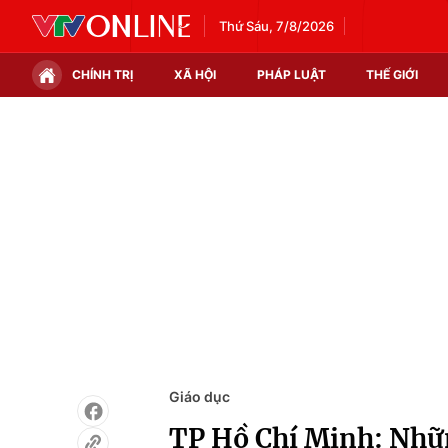
Thứ Sáu, 7/8/2026
CHÍNH TRỊ
XÃ HỘI
PHÁP LUẬT
THẾ GIỚI
Chính trị
Xã hội
Thế giới
Kinh tế
Tin tức
Tài chính
Thế giới đó đây
Thị trường
Câu chuyện quốc tế
Góc doanh nghiệp
Dữ liệu và đời sống
Giáo dục
TP Hồ Chí Minh: Nhữn