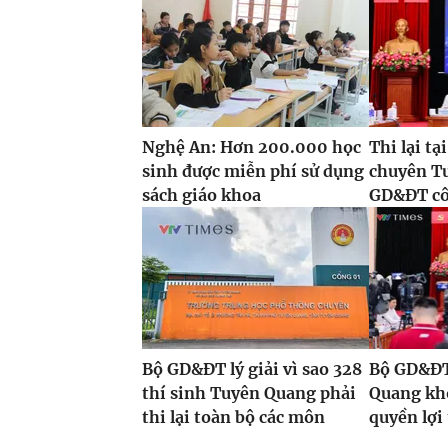
Nghệ An: Hơn 200.000 học
Thi lại t
sinh được miễn phí sử dụng
chuyên T
sách giáo khoa
GD&ĐT côn
Bộ GD&ĐT lý giải vì sao 328
Bộ GD&ĐT:
thí sinh Tuyên Quang phải
Quang kh
thi lại toàn bộ các môn
quyền lợi