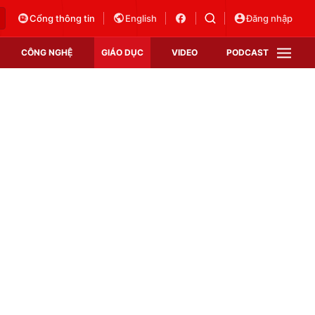
Cổng thông tin
English
Đăng nhập
CÔNG NGHỆ
GIÁO DỤC
VIDEO
PODCAST
VTV Money
VTV Thể thao
VTV Sức khoẻ
Bất động sản
Thị trường 24h
Tấm lòng Việt
Vươn mình bằng AI
VTV4
VTV8
VTV9
Lịch phát sóng
Giao lưu trực tuyến
Sự kiện