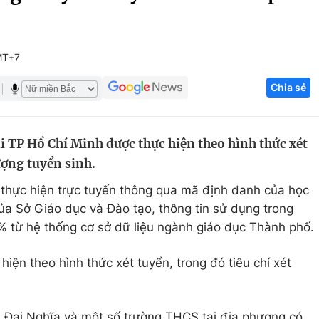
Góc ảnh
MT+7
Giáo dục
Công nghệ
Chia sẻ
Tuyển sinh
Hitech Công ng
Học trực tuyến
Sản phẩm
ại TP Hồ Chí Minh được thực hiện theo hình thức xét
g
Thị trường
ượng tuyển sinh.
Tư vấn
 thực hiện trực tuyến thông qua mã định danh của học
ủa Sở Giáo dục và Đào tạo, thông tin sử dụng trong
% từ hệ thống cơ sở dữ liệu ngành giáo dục Thành phố.
hiện theo hình thức xét tuyển, trong đó tiêu chí xét
ại Nghĩa và một số trường THCS tại địa phương có