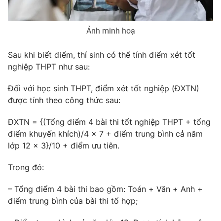
Ảnh minh hoạ
THỜI BÁO VTV
Sau khi biết điểm, thí sinh có thể tính điểm xét tốt
nghiệp THPT như sau:
Đối với học sinh THPT, điểm xét tốt nghiệp (ĐXTN)
Theo dõi báo trên
được tính theo công thức sau:
ĐXTN = {(Tổng điểm 4 bài thi tốt nghiệp THPT + tổng
Cơ quan chủ quản:
Đài Truyền hình Việt Nam
điểm khuyến khích)/4 x 7 + điểm trung bình cả năm
Cơ quan báo chí:
Thời báo VTV
lớp 12 x 3}/10 + điểm ưu tiên.
Giấy phép hoạt động báo in và báo điện tử số 483/GP-BTTTT
cấp ngày 29/12/2023
Trong đó:
Tổng Biên tập:
Vũ Thanh Thủy
– Tổng điểm 4 bài thi bao gồm: Toán + Văn + Anh +
Phó Tổng Biên tập:
Nguyễn Thị Mỹ Hạnh, Phạm Quốc Thắng,
Nguyễn Trọng Ninh
điểm trung bình của bài thi tổ hợp;
Tổng đài VTV:
024.38 355 931 - 024.38 355 932