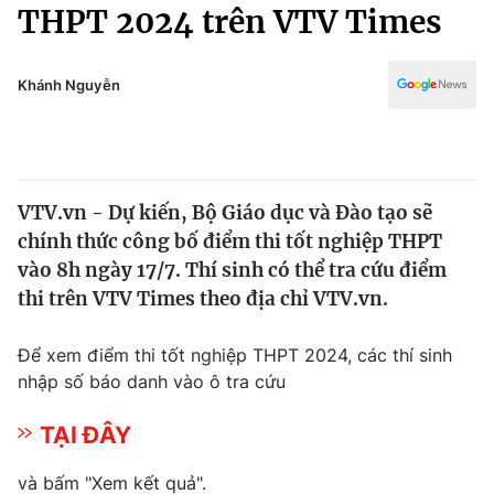
Chính trị
THPT 2024 trên VTV Times
Truyền hình
Văn hóa - Giải trí
Xã hội
Y tế
Khánh Nguyễn
Đời sống
Pháp luật
Công nghệ
Giáo dục
Y tế
VTV.vn - Dự kiến, Bộ Giáo dục và Đào tạo sẽ
chính thức công bố điểm thi tốt nghiệp THPT
Thế giới
vào 8h ngày 17/7. Thí sinh có thể tra cứu điểm
thi trên VTV Times theo địa chỉ VTV.vn.
Tin tức
Kinh tế
Thế giới đó đây
Để xem điểm thi tốt nghiệp THPT 2024, các thí sinh
Tài chính
nhập số báo danh vào ô tra cứu
Dữ liệu và đời sống
Câu chuyện quốc tế
Thị trường
TẠI ĐÂY
Truyền hình
Góc doanh nghiệp
và bấm "Xem kết quả".