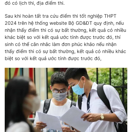
đó có lịch thi, địa điểm thi.
Photo
Infographic
Sau khi hoàn tất tra cứu điểm thi tốt nghiệp THPT
2024 trên hệ thống website Bộ GD&ĐT quy định, nếu
Video
Shorts video
nhận thấy điểm thi có sự bất thường, kết quả có nhiều
khác biệt so với kết quả ước tính được trước đó, thí
VTV Money
VTV Thể thao
sinh có thể cân nhắc làm đơn phúc khảo nếu nhận
thấy điểm thi có sự bất thường, kết quả có nhiều khác
biệt so với kết quả ước tính được trước đó,
VTV Sức khoẻ
Bất động sản
Thị trường 24h
Tấm lòng Việt
VTV4
Vươn mình bằng AI
VTV9
VTV8
Liên hệ tòa soạn
English