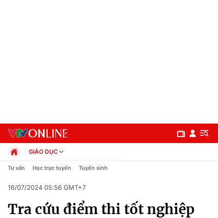
GIÁO DỤC
Chính trị
Tư vấn
Học trực tuyến
Tuyển sinh
Xã hội
16/07/2024 05:56 GMT+7
Pháp luật
Chuyên mục
Kinh tế
Tra cứu điểm thi tốt nghiệp
Thể thao