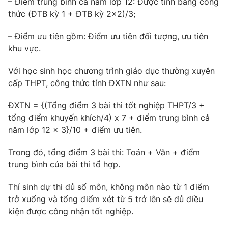
– Điểm trung bình cả năm lớp 12: Được tính bằng công
Ðiện thoại Thời báo VTV:
024.66 897 897
thức (ĐTB kỳ 1 + ĐTB kỳ 2×2)/3;
Email:
toasoan@vtv.vn
Liên hệ quảng cáo:
024-7300.7108
– Điểm ưu tiên gồm: Điểm ưu tiên đối tượng, ưu tiên
khu vực.
Với học sinh học chương trình giáo dục thường xuyên
cấp THPT, công thức tính ĐXTN như sau:
ĐXTN = {(Tổng điểm 3 bài thi tốt nghiệp THPT/3 +
tổng điểm khuyến khích/4) x 7 + điểm trung bình cả
năm lớp 12 x 3}/10 + điểm ưu tiên.
Trong đó, tổng điểm 3 bài thi: Toán + Văn + điểm
trung bình của bài thi tổ hợp.
® Cấm sao chép dưới mọi hình thức nếu không có sự chấp
Thí sinh dự thi đủ số môn, không môn nào từ 1 điểm
thuận bằng văn bản. Ghi rõ nguồn VTV.vn khi phát hành lại
thông tin từ website này.
trở xuống và tổng điểm xét từ 5 trở lên sẽ đủ điều
kiện được công nhận tốt nghiệp.