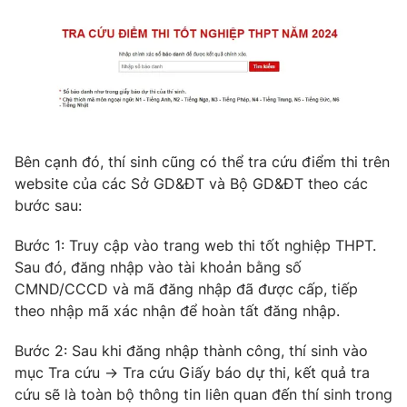
Phim VTV
Giải trí
Hậu trường
Điện ảnh
Đời sống
Nhân vật
Âm nhạc
Du lịch
Khán giả
Giáo dục
Sao
Làm đẹp
Giải sao mai
Bên cạnh đó, thí sinh cũng có thể tra cứu điểm thi trên
Tuyển sinh
Công nghệ
Chất lượng cuộc sống
website của các Sở GD&ĐT và Bộ GD&ĐT theo các
Học trực tuyến
bước sau:
Hitech Công nghệ tương lai
Giao lưu trực tuyến
Bước 1: Truy cập vào trang web thi tốt nghiệp THPT.
Sản phẩm
Sau đó, đăng nhập vào tài khoản bằng số
Lịch phát sóng
Thị trường
CMND/CCCD và mã đăng nhập đã được cấp, tiếp
theo nhập mã xác nhận để hoàn tất đăng nhập.
Tư vấn
Chuyên mục khác
Bước 2: Sau khi đăng nhập thành công, thí sinh vào
mục Tra cứu -> Tra cứu Giấy báo dự thi, kết quả tra
Emagazine
Podcast
cứu sẽ là toàn bộ thông tin liên quan đến thí sinh trong