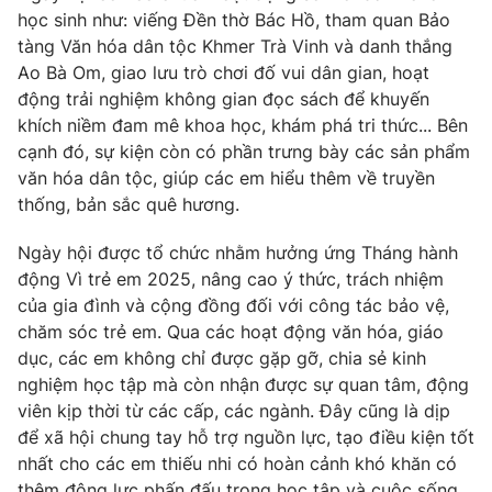
học sinh như: viếng Đền thờ Bác Hồ, tham quan Bảo
Photo
Infographic
tàng Văn hóa dân tộc Khmer Trà Vinh và danh thắng
Ao Bà Om, giao lưu trò chơi đố vui dân gian, hoạt
Video
Shorts video
động trải nghiệm không gian đọc sách để khuyến
khích niềm đam mê khoa học, khám phá tri thức... Bên
cạnh đó, sự kiện còn có phần trưng bày các sản phẩm
VTV Money
VTV Thể thao
văn hóa dân tộc, giúp các em hiểu thêm về truyền
thống, bản sắc quê hương.
VTV Sức khoẻ
Bất động sản
Ngày hội được tổ chức nhằm hưởng ứng Tháng hành
động Vì trẻ em 2025, nâng cao ý thức, trách nhiệm
Thị trường 24h
Tấm lòng Việt
của gia đình và cộng đồng đối với công tác bảo vệ,
chăm sóc trẻ em. Qua các hoạt động văn hóa, giáo
VTV4
Vươn mình bằng AI
dục, các em không chỉ được gặp gỡ, chia sẻ kinh
nghiệm học tập mà còn nhận được sự quan tâm, động
viên kịp thời từ các cấp, các ngành. Đây cũng là dịp
VTV9
VTV8
để xã hội chung tay hỗ trợ nguồn lực, tạo điều kiện tốt
nhất cho các em thiếu nhi có hoàn cảnh khó khăn có
Liên hệ tòa soạn
English
thêm động lực phấn đấu trong học tập và cuộc sống.