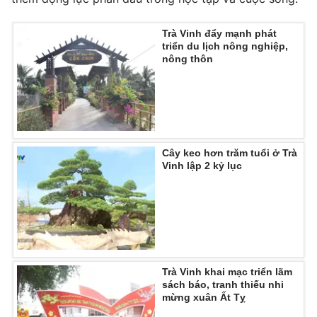
Trà Vinh đẩy mạnh phát
triển du lịch nông nghiệp,
nông thôn
THỜI BÁO VTV
Theo dõi báo trên
Cây keo hơn trăm tuổi ở Trà
Vinh lập 2 kỷ lục
Cơ quan chủ quản:
Đài Truyền hình Việt Nam
Cơ quan báo chí:
Thời báo VTV
Giấy phép hoạt động báo in và báo điện tử số 483/GP-BTTTT
cấp ngày 29/12/2023
Tổng Biên tập:
Vũ Thanh Thủy
Phó Tổng Biên tập:
Nguyễn Thị Mỹ Hạnh, Phạm Quốc Thắng,
Trà Vinh khai mạc triển lãm
sách báo, tranh thiếu nhi
Nguyễn Trọng Ninh
mừng xuân Ất Tỵ
Tổng đài VTV:
024.38 355 931 - 024.38 355 932