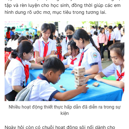
Phim VTV
tập và rèn luyện cho học sinh, đồng thời giúp các em
Giải trí
hình dung rõ ước mơ, mục tiêu trong tương lai.
Hậu trường
Điện ảnh
Đời sống
Nhân vật
Âm nhạc
Du lịch
Khán giả
Giáo dục
Sao
Làm đẹp
Giải sao mai
Tuyển sinh
Công nghệ
Chất lượng cuộc sống
Học trực tuyến
Hitech Công nghệ tương lai
Giao lưu trực tuyến
Sản phẩm
Lịch phát sóng
Thị trường
Tư vấn
Nhiều hoạt động thiết thực hấp dẫn đã diễn ra trong sự
Chuyên mục khác
kiện
Emagazine
Podcast
Ngày hội còn có chuỗi hoạt động sôi nổi dành cho