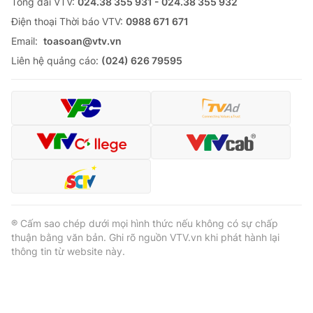
Tổng đài VTV:
024.38 355 931 - 024.38 355 932
Ðiện thoại Thời báo VTV:
0988 671 671
Email:
toasoan@vtv.vn
Liên hệ quảng cáo:
(024) 626 79595
® Cấm sao chép dưới mọi hình thức nếu không có sự chấp
thuận bằng văn bản. Ghi rõ nguồn VTV.vn khi phát hành lại
thông tin từ website này.