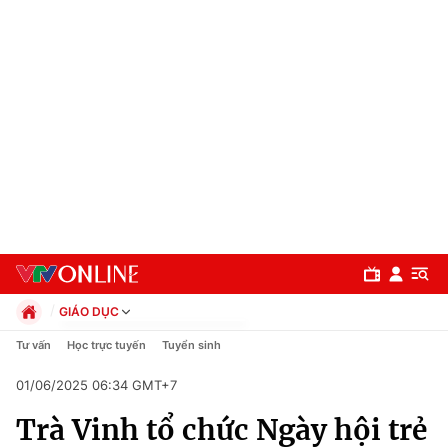
GIÁO DỤC
Chính trị
Tư vấn
Học trực tuyến
Tuyển sinh
Xã hội
01/06/2025 06:34 GMT+7
Pháp luật
Chuyên mục
Kinh tế
Trà Vinh tổ chức Ngày hội trẻ
Thể thao