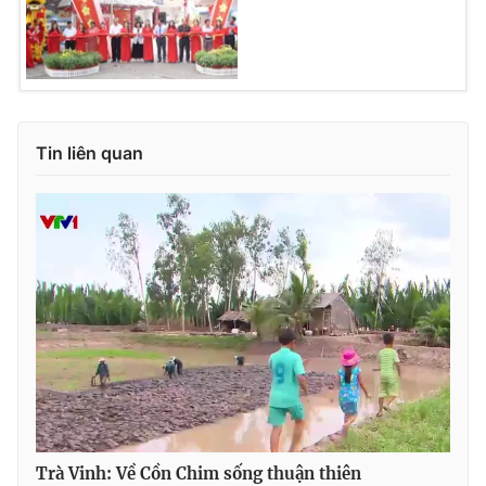
Ðiện thoại Thời báo VTV:
024.66 897 897
Email:
toasoan@vtv.vn
Liên hệ quảng cáo:
024-7300.7108
Tin liên quan
® Cấm sao chép dưới mọi hình thức nếu không có sự chấp
thuận bằng văn bản. Ghi rõ nguồn VTV.vn khi phát hành lại
thông tin từ website này.
Trà Vinh: Về Cồn Chim sống thuận thiên