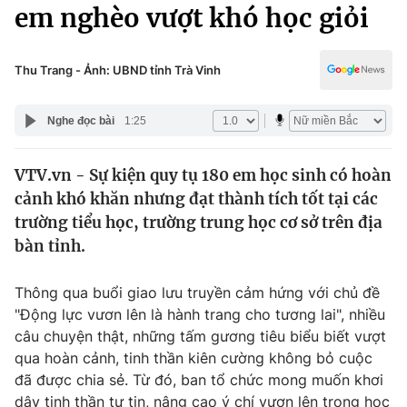
Chính trị
em nghèo vượt khó học giỏi
Truyền hình
Văn hóa - Giải trí
Xã hội
Y tế
Thu Trang - Ảnh: UBND tỉnh Trà Vinh
Đời sống
Pháp luật
Công nghệ
Nghe đọc bài
1:25
Giáo dục
Y tế
VTV.vn - Sự kiện quy tụ 180 em học sinh có hoàn
cảnh khó khăn nhưng đạt thành tích tốt tại các
Thế giới
trường tiểu học, trường trung học cơ sở trên địa
bàn tỉnh.
Tin tức
Kinh tế
Thế giới đó đây
Thông qua buổi giao lưu truyền cảm hứng với chủ đề
Tài chính
"Động lực vươn lên là hành trang cho tương lai", nhiều
Dữ liệu và đời sống
Câu chuyện quốc tế
câu chuyện thật, những tấm gương tiêu biểu biết vượt
Thị trường
qua hoàn cảnh, tinh thần kiên cường không bỏ cuộc
Truyền hình
Góc doanh nghiệp
đã được chia sẻ. Từ đó, ban tổ chức mong muốn khơi
dậy tinh thần tự tin, nâng cao ý chí vươn lên trong học