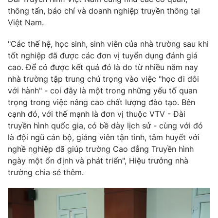
thông tấn, báo chí và doanh nghiệp truyền thông tại
Photo
Infographic
Việt Nam.
Video
"Các thế hệ, học sinh, sinh viên của nhà trường sau khi
Shorts video
tốt nghiệp đã được các đơn vị tuyển dụng đánh giá
cao. Để có được kết quả đó là do từ nhiều năm nay
VTV Money
VTV Thể thao
nhà trường tập trung chú trọng vào việc "học đi đôi
với hành" - coi đây là một trong những yếu tố quan
VTV Sức khoẻ
Bất động sản
trọng trong việc nâng cao chất lượng đào tạo. Bên
cạnh đó, với thế mạnh là đơn vị thuộc VTV - Đài
truyền hình quốc gia, có bề dày lịch sử - cùng với đó
Thị trường 24h
Tấm lòng Việt
là đội ngũ cán bộ, giảng viên tận tình, tâm huyết với
nghề nghiệp đã giúp trường Cao đẳng Truyền hình
VTV4
Vươn mình bằng AI
ngày một ổn định và phát triển", Hiệu trưởng nhà
trường chia sẻ thêm.
VTV9
VTV8
Liên hệ tòa soạn
English