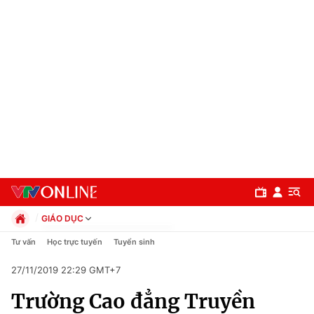
GIÁO DỤC
Chính trị
Tư vấn
Học trực tuyến
Tuyển sinh
Xã hội
27/11/2019 22:29 GMT+7
Pháp luật
Chuyên mục
Kinh tế
Trường Cao đẳng Truyền
Thể thao