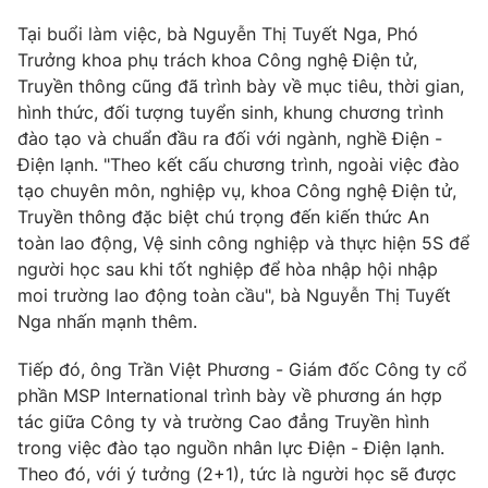
Email:
toasoan@vtv.vn
Tại buổi làm việc, bà Nguyễn Thị Tuyết Nga, Phó
Liên hệ quảng cáo:
024-7300.7108
Trưởng khoa phụ trách khoa Công nghệ Điện tử,
Truyền thông cũng đã trình bày về mục tiêu, thời gian,
hình thức, đối tượng tuyển sinh, khung chương trình
đào tạo và chuẩn đầu ra đối với ngành, nghề Điện -
Điện lạnh. "Theo kết cấu chương trình, ngoài việc đào
tạo chuyên môn, nghiệp vụ, khoa Công nghệ Điện tử,
Truyền thông đặc biệt chú trọng đến kiến thức An
toàn lao động, Vệ sinh công nghiệp và thực hiện 5S để
người học sau khi tốt nghiệp để hòa nhập hội nhập
moi trường lao động toàn cầu", bà Nguyễn Thị Tuyết
Nga nhấn mạnh thêm.
® Cấm sao chép dưới mọi hình thức nếu không có sự chấp
thuận bằng văn bản. Ghi rõ nguồn VTV.vn khi phát hành lại
Tiếp đó, ông Trần Việt Phương - Giám đốc Công ty cổ
thông tin từ website này.
phần MSP International trình bày về phương án hợp
tác giữa Công ty và trường Cao đẳng Truyền hình
trong việc đào tạo nguồn nhân lực Điện - Điện lạnh.
Theo đó, với ý tưởng (2+1), tức là người học sẽ được