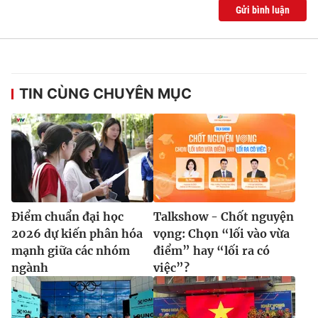
Gửi bình luận
TIN CÙNG CHUYÊN MỤC
Điểm chuẩn đại học
Talkshow - Chốt nguyện
2026 dự kiến phân hóa
vọng: Chọn “lối vào vừa
mạnh giữa các nhóm
điểm” hay “lối ra có
ngành
việc”?