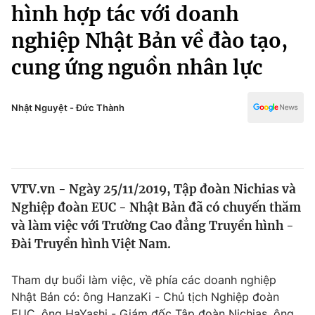
Chính trị
hình hợp tác với doanh
Truyền hình
nghiệp Nhật Bản về đào tạo,
Văn hóa - Giải trí
Xã hội
Y tế
cung ứng nguồn nhân lực
Đời sống
Pháp luật
Công nghệ
Giáo dục
Nhật Nguyệt - Đức Thành
Y tế
Thế giới
VTV.vn - Ngày 25/11/2019, Tập đoàn Nichias và
Tin tức
Nghiệp đoàn EUC - Nhật Bản đã có chuyến thăm
Kinh tế
Thế giới đó đây
và làm việc với Trường Cao đẳng Truyền hình -
Tài chính
Đài Truyền hình Việt Nam.
Dữ liệu và đời sống
Câu chuyện quốc tế
Thị trường
Tham dự buổi làm việc, về phía các doanh nghiệp
Truyền hình
Góc doanh nghiệp
Nhật Bản có: ông HanzaKi - Chủ tịch Nghiệp đoàn
EUC, ông HaYashi - Giám đốc Tập đoàn Nichias, ông