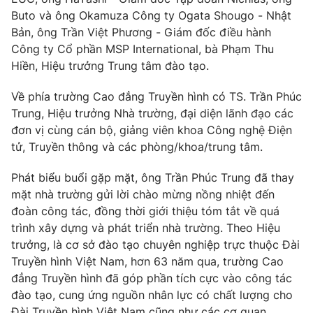
Phim VTV
Giải trí
Buto và ông Okamuza Công ty Ogata Shougo - Nhật
Hậu trường
Bản, ông Trần Việt Phương - Giám đốc điều hành
Điện ảnh
Công ty Cổ phần MSP International, bà Phạm Thu
Đời sống
Nhân vật
Hiền, Hiệu trưởng Trung tâm đào tạo.
Âm nhạc
Du lịch
Khán giả
Giáo dục
Về phía trường Cao đẳng Truyền hình có TS. Trần Phúc
Sao
Làm đẹp
Trung, Hiệu trưởng Nhà trường, đại diện lãnh đạo các
Giải sao mai
Tuyển sinh
đơn vị cùng cán bộ, giảng viên khoa Công nghệ Điện
Công nghệ
Chất lượng cuộc sống
tử, Truyền thông và các phòng/khoa/trung tâm.
Học trực tuyến
Hitech Công nghệ tương lai
Giao lưu trực tuyến
Phát biểu buổi gặp mặt, ông Trần Phúc Trung đã thay
Sản phẩm
mặt nhà trường gửi lời chào mừng nồng nhiệt đến
đoàn công tác, đồng thời giới thiệu tóm tắt về quá
Lịch phát sóng
Thị trường
trình xây dựng và phát triển nhà trường. Theo Hiệu
trưởng, là cơ sở đào tạo chuyên nghiệp trực thuộc Đài
Tư vấn
Truyền hình Việt Nam, hơn 63 năm qua, trường Cao
Chuyên mục khác
đẳng Truyền hình đã góp phần tích cực vào công tác
Emagazine
đào tạo, cung ứng nguồn nhân lực có chất lượng cho
Podcast
Đài Truyền hình Việt Nam cũng như các cơ quan,