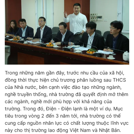
THỜI BÁO VTV
Theo dõi báo trên
Cơ quan chủ quản:
Đài Truyền hình Việt Nam
Trong những năm gần đây, trước nhu cầu của xã hội,
Cơ quan báo chí:
Thời báo VTV
đồng thời thực hiện chủ trương phân luồng sau THCS
Giấy phép hoạt động báo in và báo điện tử số 483/GP-BTTTT
của Nhà nước, bên cạnh việc đào tạo những ngành,
cấp ngày 29/12/2023
nghề truyền thống, nhà trường đã quyết định mở thêm
Tổng Biên tập:
Vũ Thanh Thủy
các ngành, nghề mới phù hợp với khả năng của
Phó Tổng Biên tập:
Nguyễn Thị Mỹ Hạnh, Phạm Quốc Thắng,
trường. Trong đó, Điện - Điện lạnh là một ví dụ. Mục
Nguyễn Trọng Ninh
tiêu trong vòng 2 đến 3 năm tới, nhà trường có thể
Tổng đài VTV:
024.38 355 931 - 024.38 355 932
cung cấp nguồn nhân lực có chất lượng thuộc lĩnh vực
Ðiện thoại Thời báo VTV:
024.66 897 897
này cho thị trường lao động Việt Nam và Nhật Bản.