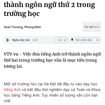
Chính trị
thành ngôn ngữ thứ 2 trong
Truyền hình
trường học
Văn hóa - Giải trí
Xã hội
Y tế
Đời sống
Hoài Thương, Phùng Định
Pháp luật
Công nghệ
Giáo dục
Nghe đọc bài
1:23
Y tế
VTV.vn - Việc đưa tiếng Anh trở thành ngôn ngữ
Thế giới
thứ hai trong trường học vẫn là mục tiêu trong
Tin tức
tương lai.
Kinh tế
Thế giới đó đây
Tài chính
Dữ liệu và đời sống
Một số trường học tại Hà Nội đã đầu tư vào dạy học
Câu chuyện quốc tế
Thị trường
tiếng Anh
và bắt đầu thử nghiệm dạy cả Toán và Khoa
học bằng Tiếng Anh. Tuy nhiên số lượng vẫn còn hạn
Truyền hình
Góc doanh nghiệp
chế.