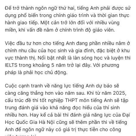
Phim VTV
Giải trí
Để trở thành ngôn ngữ thứ hai, tiếng Anh phải được sử
Hậu trường
dụng phổ biến trong chính giáo trình và thời gian thực
Điện ảnh
hành giao tiếp. Một cản trở lớn đối với nhiều vùng
Đời sống
Nhân vật
miền, khi vấn đề nằm ở chính trình độ giáo viên.
Âm nhạc
Du lịch
Khán giả
Giáo dục
Việc đầu tư hơn cho tiếng Anh đang phần nhiều nằm ở
Sao
Làm đẹp
Giải sao mai
chính nhu cầu của học sinh và gia đình, đặc biệt ở khu
Tuyển sinh
vực thành thị. Nổi bật nhất là làn sóng học và luyện thi
Công nghệ
Chất lượng cuộc sống
IELTS trong khoảng 5 năm trở lại đây. Với phương
Học trực tuyến
Hitech Công nghệ tương lai
pháp là phải học chủ động.
Giao lưu trực tuyến
Sản phẩm
Cuộc cạnh tranh về năng lực tiếng Anh dự báo sẽ
càng căng thẳng hơn vào năm sau. Khi từ năm 2025,
Lịch phát sóng
Thị trường
cấu trúc đề thi tốt nghiệp THPT môn tiếng Anh sẽ tập
trung đánh giá vào khả năng đọc hiểu của thí sinh
Tư vấn
nhiều hơn. Hay kể cả bài thi đánh giá năng lực của Đại
Chuyên mục khác
Học Quốc Gia Hà Nội cũng sẽ thêm phần thi về tiếng
Emagazine
Podcast
Anh để ngôn ngữ này có giá trị thực tiễn cho công