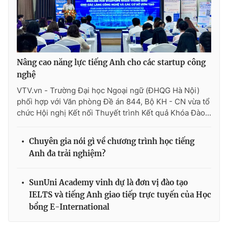
THỜI BÁO VTV
Nâng cao năng lực tiếng Anh cho các startup công
nghệ
VTV.vn - Trường Đại học Ngoại ngữ (ĐHQG Hà Nội)
Theo dõi báo trên
phối hợp với Văn phòng Đề án 844, Bộ KH - CN vừa tổ
chức Hội nghị Kết nối Thuyết trình Kết quả Khóa Đào...
Cơ quan chủ quản:
Đài Truyền hình Việt Nam
Chuyên gia nói gì về chương trình học tiếng
Cơ quan báo chí:
Thời báo VTV
Anh đa trải nghiệm?
Giấy phép hoạt động báo in và báo điện tử số 483/GP-BTTTT
cấp ngày 29/12/2023
Tổng Biên tập:
Vũ Thanh Thủy
SunUni Academy vinh dự là đơn vị đào tạo
IELTS và tiếng Anh giao tiếp trực tuyến của Học
Phó Tổng Biên tập:
Nguyễn Thị Mỹ Hạnh, Phạm Quốc Thắng,
Nguyễn Trọng Ninh
bổng E-International
Tổng đài VTV:
024.38 355 931 - 024.38 355 932