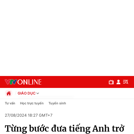
GIÁO DỤC
Chính trị
Tư vấn
Học trực tuyến
Tuyển sinh
Xã hội
27/08/2024 18:27 GMT+7
Pháp luật
Chuyên mục
Kinh tế
Từng bước đưa tiếng Anh trở
Thể thao