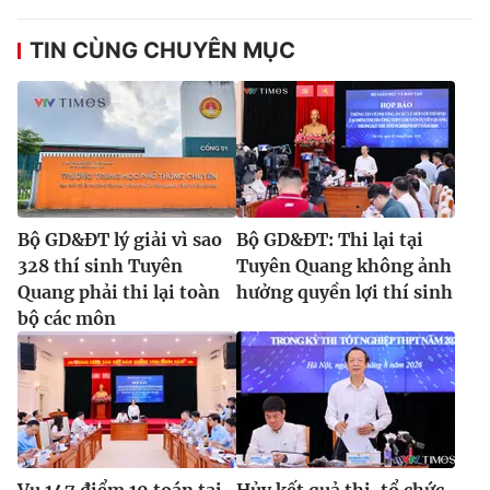
TIN CÙNG CHUYÊN MỤC
Bộ GD&ĐT lý giải vì sao
Bộ GD&ĐT: Thi lại tại
328 thí sinh Tuyên
Tuyên Quang không ảnh
Quang phải thi lại toàn
hưởng quyền lợi thí sinh
bộ các môn
Vụ 147 điểm 10 toán tại
Hủy kết quả thi, tổ chức