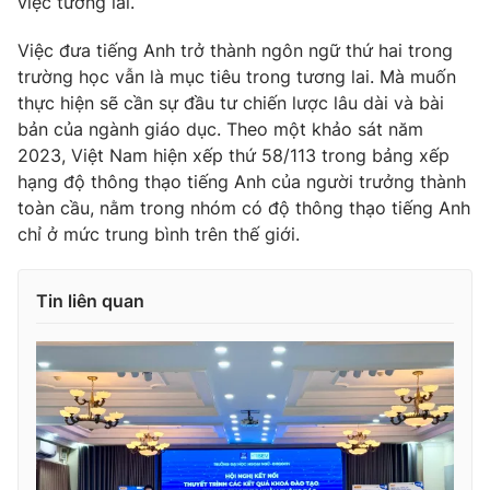
việc tương lai.
Photo
Infographic
Việc đưa tiếng Anh trở thành ngôn ngữ thứ hai trong
trường học vẫn là mục tiêu trong tương lai. Mà muốn
Video
Shorts video
thực hiện sẽ cần sự đầu tư chiến lược lâu dài và bài
bản của ngành giáo dục. Theo một khảo sát năm
2023, Việt Nam hiện xếp thứ 58/113 trong bảng xếp
VTV Money
VTV Thể thao
hạng độ thông thạo tiếng Anh của người trưởng thành
toàn cầu, nằm trong nhóm có độ thông thạo tiếng Anh
VTV Sức khoẻ
Bất động sản
chỉ ở mức trung bình trên thế giới.
Thị trường 24h
Tấm lòng Việt
Tin liên quan
VTV4
Vươn mình bằng AI
VTV9
VTV8
Liên hệ tòa soạn
English