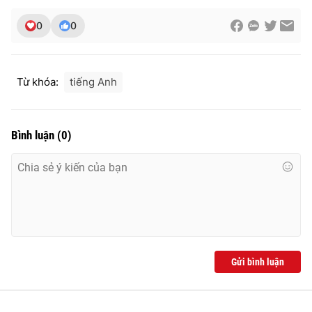
Ðiện thoại Thời báo VTV:
024.66 897 897
0
0
Email:
toasoan@vtv.vn
Liên hệ quảng cáo:
024-7300.7108
Từ khóa:
tiếng Anh
Bình luận
(
0
)
® Cấm sao chép dưới mọi hình thức nếu không có sự chấp
thuận bằng văn bản. Ghi rõ nguồn VTV.vn khi phát hành lại
Gửi bình luận
thông tin từ website này.