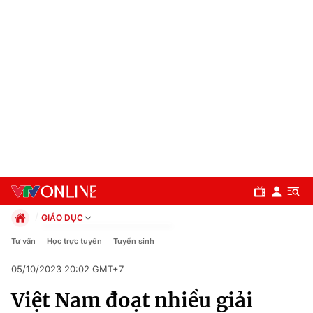
GIÁO DỤC
Chính trị
Tư vấn
Học trực tuyến
Tuyển sinh
Xã hội
05/10/2023 20:02 GMT+7
Pháp luật
Chuyên mục
Kinh tế
Việt Nam đoạt nhiều giải
Thể thao