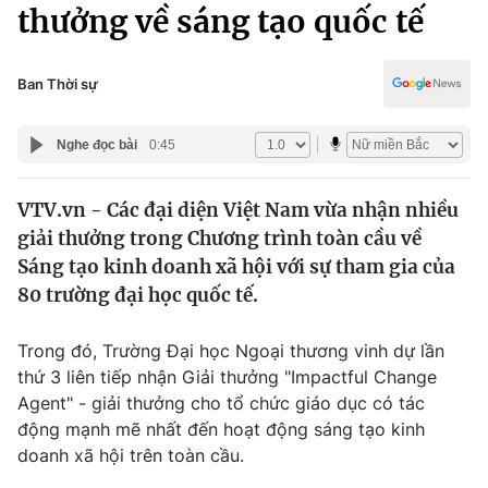
Chính trị
thưởng về sáng tạo quốc tế
Truyền hình
Văn hóa - Giải trí
Xã hội
Y tế
Ban Thời sự
Đời sống
Pháp luật
Công nghệ
Nghe đọc bài
0:45
Giáo dục
Y tế
VTV.vn - Các đại diện Việt Nam vừa nhận nhiều
giải thưởng trong Chương trình toàn cầu về
Thế giới
Sáng tạo kinh doanh xã hội với sự tham gia của
80 trường đại học quốc tế.
Tin tức
Kinh tế
Thế giới đó đây
Trong đó, Trường Đại học Ngoại thương vinh dự lần
Tài chính
thứ 3 liên tiếp nhận Giải thưởng "Impactful Change
Dữ liệu và đời sống
Câu chuyện quốc tế
Agent" - giải thưởng cho tổ chức giáo dục có tác
Thị trường
động mạnh mẽ nhất đến hoạt động sáng tạo kinh
Truyền hình
Góc doanh nghiệp
doanh xã hội trên toàn cầu.