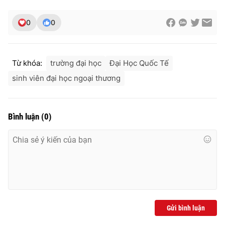
0
0
THỜI BÁO VTV
Từ khóa:
trường đại học
Đại Học Quốc Tế
sinh viên đại học ngoại thương
Theo dõi báo trên
Bình luận
(
0
)
Cơ quan chủ quản:
Đài Truyền hình Việt Nam
Cơ quan báo chí:
Thời báo VTV
Giấy phép hoạt động báo in và báo điện tử số 483/GP-BTTTT
cấp ngày 29/12/2023
Tổng Biên tập:
Vũ Thanh Thủy
Phó Tổng Biên tập:
Nguyễn Thị Mỹ Hạnh, Phạm Quốc Thắng,
Nguyễn Trọng Ninh
Gửi bình luận
Tổng đài VTV:
024.38 355 931 - 024.38 355 932