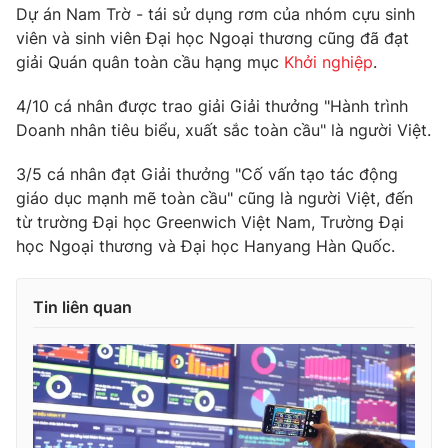
Phim VTV
Dự án Nam Trờ - tái sử dụng rơm của nhóm cựu sinh
Giải trí
viên và sinh viên Đại học Ngoại thương cũng đã đạt
Hậu trường
giải Quán quân toàn cầu hạng mục
Khởi nghiệp
.
Điện ảnh
Đời sống
Nhân vật
Âm nhạc
4/10 cá nhân được trao giải Giải thưởng "Hành trình
Du lịch
Khán giả
Doanh nhân tiêu biểu, xuất sắc toàn cầu" là người Việt.
Giáo dục
Sao
Làm đẹp
Giải sao mai
3/5 cá nhân đạt Giải thưởng "Cố vấn tạo tác động
Tuyển sinh
Công nghệ
giáo dục mạnh mẽ toàn cầu" cũng là người Việt, đến
Chất lượng cuộc sống
Học trực tuyến
từ trường Đại học Greenwich Việt Nam, Trường Đại
Hitech Công nghệ tương lai
học Ngoại thương và Đại học Hanyang Hàn Quốc.
Giao lưu trực tuyến
Sản phẩm
Tin liên quan
Lịch phát sóng
Thị trường
Tư vấn
Chuyên mục khác
Emagazine
Podcast