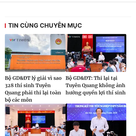
Ðiện thoại Thời báo VTV:
024.66 897 897
Email:
toasoan@vtv.vn
Liên hệ quảng cáo:
024-7300.7108
TIN CÙNG CHUYÊN MỤC
Bộ GD&ĐT lý giải vì sao
Bộ GD&ĐT: Thi lại tại
328 thí sinh Tuyên
Tuyên Quang không ảnh
Quang phải thi lại toàn
hưởng quyền lợi thí sinh
bộ các môn
® Cấm sao chép dưới mọi hình thức nếu không có sự chấp
thuận bằng văn bản. Ghi rõ nguồn VTV.vn khi phát hành lại
thông tin từ website này.