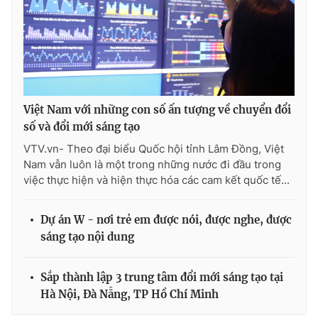
Photo
Infographic
Video
Shorts video
VTV Money
VTV Thể thao
Việt Nam với những con số ấn tượng về chuyển đổi
số và đổi mới sáng tạo
VTV Sức khoẻ
Bất động sản
VTV.vn- Theo đại biểu Quốc hội tỉnh Lâm Đồng, Việt
Nam vẫn luôn là một trong những nước đi đầu trong
việc thực hiện và hiện thực hóa các cam kết quốc tế...
Thị trường 24h
Tấm lòng Việt
Dự án W - nơi trẻ em được nói, được nghe, được
VTV4
Vươn mình bằng AI
sáng tạo nội dung
VTV9
VTV8
Sắp thành lập 3 trung tâm đổi mới sáng tạo tại
Hà Nội, Đà Nẵng, TP Hồ Chí Minh
Liên hệ tòa soạn
English