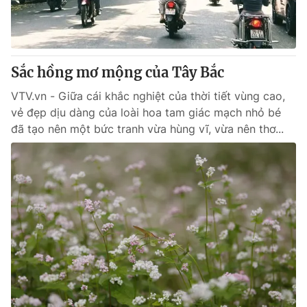
Giao lưu trực tuyến
Sản phẩm
Lịch phát sóng
Thị trường
Tư vấn
Sắc hồng mơ mộng của Tây Bắc
Chuyên mục khác
VTV.vn - Giữa cái khắc nghiệt của thời tiết vùng cao,
vẻ đẹp dịu dàng của loài hoa tam giác mạch nhỏ bé
Emagazine
Podcast
đã tạo nên một bức tranh vừa hùng vĩ, vừa nên thơ...
Photo
Infographic
Video
Shorts video
VTV Money
VTV Thể thao
VTV Sức khoẻ
Bất động sản