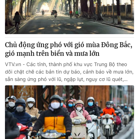
Chủ động ứng phó với gió mùa Đông Bắc,
gió mạnh trên biển và mưa lớn
VTV.vn - Các tỉnh, thành phố khu vực Trung Bộ theo
dõi chặt chẽ các bản tin dự báo, cảnh báo về mưa lớn,
sẵn sàng ứng phó với lũ, ngập lụt, nguy cơ lũ quét,...