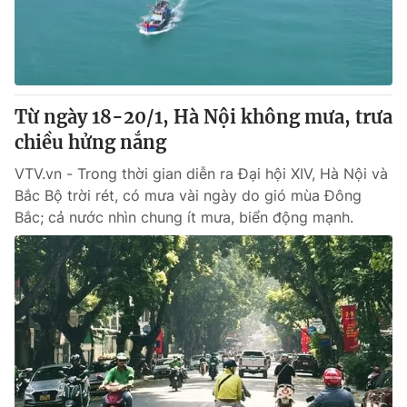
Tin tức
Kinh tế
Thế giới đó đây
Tài chính
Dữ liệu và đời sống
Câu chuyện quốc tế
Thị trường
Từ ngày 18-20/1, Hà Nội không mưa, trưa
chiều hửng nắng
Truyền hình
Góc doanh nghiệp
VTV.vn - Trong thời gian diễn ra Đại hội XIV, Hà Nội và
Phim VTV
Giải trí
Bắc Bộ trời rét, có mưa vài ngày do gió mùa Đông
Hậu trường
Bắc; cả nước nhìn chung ít mưa, biển động mạnh.
Điện ảnh
Đời sống
Nhân vật
Âm nhạc
Du lịch
Khán giả
Giáo dục
Sao
Làm đẹp
Giải sao mai
Tuyển sinh
Công nghệ
Chất lượng cuộc sống
Học trực tuyến
Hitech Công nghệ tương lai