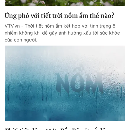
Thị trường 24h
Tấm lòng Việt
Ứng phó với tiết trời nồm ẩm thế nào?
VTV4
Vươn mình bằng AI
VTV.vn - Thời tiết nồm ẩm kết hợp với tình trạng ô
nhiễm không khí dễ gây ảnh hưởng xấu tới sức khỏe
VTV9
VTV8
của con người.
Liên hệ tòa soạn
English
THỜI BÁO VTV
Theo dõi báo trên
Cơ quan chủ quản:
Đài Truyền hình Việt Nam
Cơ quan báo chí:
Thời báo VTV