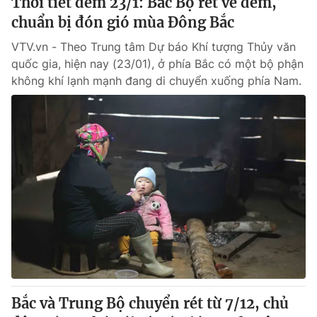
Thời tiết đêm 23/1: Bắc Bộ rét về đêm,
Giấy phép hoạt động báo in và báo điện tử số 483/GP-BTTTT
chuẩn bị đón gió mùa Đông Bắc
cấp ngày 29/12/2023
Tổng Biên tập:
Vũ Thanh Thủy
VTV.vn - Theo Trung tâm Dự báo Khí tượng Thủy văn
quốc gia, hiện nay (23/01), ở phía Bắc có một bộ phận
Phó Tổng Biên tập:
Nguyễn Thị Mỹ Hạnh, Phạm Quốc Thắng,
Nguyễn Trọng Ninh
không khí lạnh mạnh đang di chuyển xuống phía Nam.
Tổng đài VTV:
024.38 355 931 - 024.38 355 932
Ðiện thoại Thời báo VTV:
024.66 897 897
Email:
toasoan@vtv.vn
Liên hệ quảng cáo:
024-7300.7108
Bắc và Trung Bộ chuyển rét từ 7/12, chủ