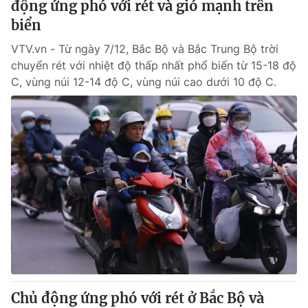
động ứng phó với rét và gió mạnh trên
biển
® Cấm sao chép dưới mọi hình thức nếu không có sự chấp
VTV.vn - Từ ngày 7/12, Bắc Bộ và Bắc Trung Bộ trời
thuận bằng văn bản. Ghi rõ nguồn VTV.vn khi phát hành lại
chuyển rét với nhiệt độ thấp nhất phổ biến từ 15-18 độ
thông tin từ website này.
C, vùng núi 12-14 độ C, vùng núi cao dưới 10 độ C.
Chủ động ứng phó với rét ở Bắc Bộ và