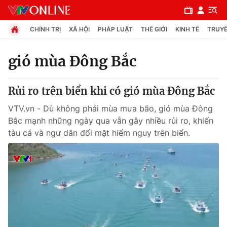
CHÍNH TRỊ
XÃ HỘI
PHÁP LUẬT
THẾ GIỚI
KINH TẾ
TRUYỀ
gió mùa Đông Bắc
Chuyên mục
Rủi ro trên biển khi có gió mùa Đông Bắc
Chính trị
VTV.vn - Dù không phải mùa mưa bão, gió mùa Đông
Bắc mạnh những ngày qua vẫn gây nhiều rủi ro, khiến
Xã hội
tàu cá và ngư dân đối mặt hiểm nguy trên biển.
Pháp luật
Y tế
Thế giới