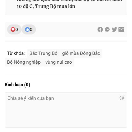
Ðiện thoại Thời báo VTV:
024.66 897 897
10 độ C, Trung Bộ mưa lớn
Email:
toasoan@vtv.vn
Liên hệ quảng cáo:
024-7300.7108
0
0
Từ khóa:
Bắc Trung Bộ
gió mùa Đông Bắc
Bộ Nông nghiệp
vùng núi cao
Bình luận
(
0
)
® Cấm sao chép dưới mọi hình thức nếu không có sự chấp
thuận bằng văn bản. Ghi rõ nguồn VTV.vn khi phát hành lại
thông tin từ website này.