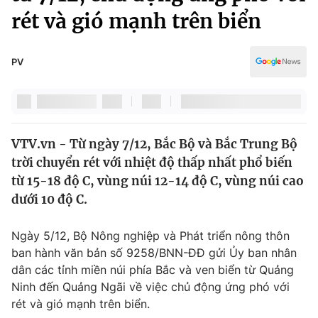
Chính trị
rét và gió mạnh trên biển
Truyền hình
Văn hóa - Giải trí
Xã hội
Y tế
PV
Đời sống
Pháp luật
Công nghệ
Giáo dục
Y tế
VTV.vn - Từ ngày 7/12, Bắc Bộ và Bắc Trung Bộ
trời chuyển rét với nhiệt độ thấp nhất phổ biến
Thế giới
từ 15-18 độ C, vùng núi 12-14 độ C, vùng núi cao
Tin tức
dưới 10 độ C.
Kinh tế
Thế giới đó đây
Ngày 5/12, Bộ Nông nghiệp và Phát triển nông thôn
Tài chính
Dữ liệu và đời sống
ban hành văn bản số 9258/BNN-ĐĐ gửi Ủy ban nhân
Câu chuyện quốc tế
Thị trường
dân các tỉnh miền núi phía Bắc và ven biển từ Quảng
Ninh đến Quảng Ngãi về việc chủ động ứng phó với
Truyền hình
Góc doanh nghiệp
rét và gió mạnh trên biển.