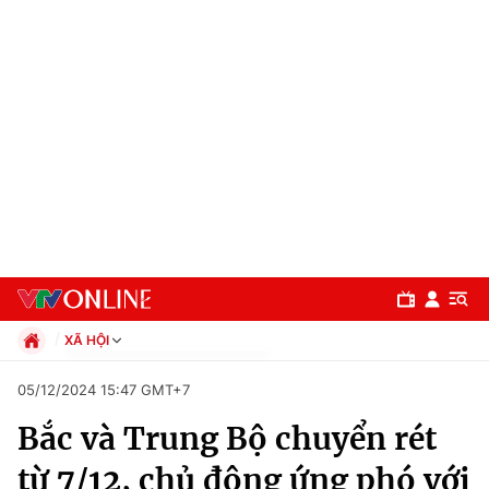
XÃ HỘI
Chính trị
05/12/2024 15:47 GMT+7
Xã hội
Bắc và Trung Bộ chuyển rét
Pháp luật
Chuyên mục
Kinh tế
từ 7/12, chủ động ứng phó với
Thể thao