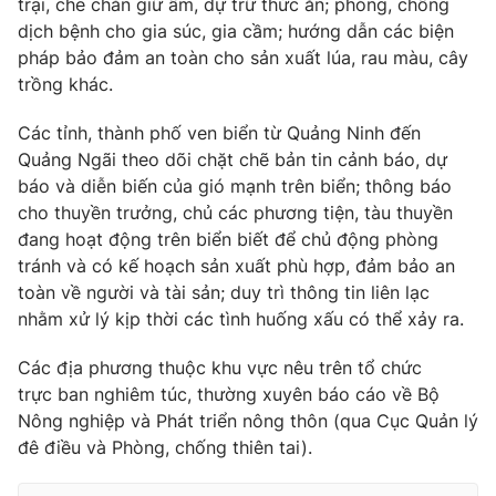
trại, che chắn giữ ấm, dự trữ thức ăn; phòng, chống
dịch bệnh cho gia súc, gia cầm; hướng dẫn các biện
Photo
Infographic
pháp bảo đảm an toàn cho sản xuất lúa, rau màu, cây
trồng khác.
Video
Shorts video
Các tỉnh, thành phố ven biển từ Quảng Ninh đến
Quảng Ngãi theo dõi chặt chẽ bản tin cảnh báo, dự
VTV Money
VTV Thể thao
báo và diễn biến của gió mạnh trên biển; thông báo
cho thuyền trưởng, chủ các phương tiện, tàu thuyền
VTV Sức khoẻ
Bất động sản
đang hoạt động trên biển biết để chủ động phòng
tránh và có kế hoạch sản xuất phù hợp, đảm bảo an
Thị trường 24h
toàn về người và tài sản; duy trì thông tin liên lạc
Tấm lòng Việt
nhằm xử lý kịp thời các tình huống xấu có thể xảy ra.
VTV4
Vươn mình bằng AI
Các địa phương thuộc khu vực nêu trên tổ chức
trực ban nghiêm túc, thường xuyên báo cáo về Bộ
VTV9
Nông nghiệp và Phát triển nông thôn (qua Cục Quản lý
VTV8
đê điều và Phòng, chống thiên tai).
Liên hệ tòa soạn
English