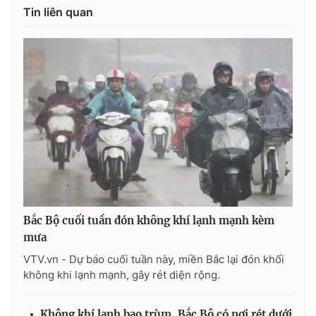
Tin liên quan
THỜI BÁO VTV
Theo dõi báo trên
Cơ quan chủ quản:
Đài Truyền hình Việt Nam
Cơ quan báo chí:
Thời báo VTV
Giấy phép hoạt động báo in và báo điện tử số 483/GP-BTTTT
Bắc Bộ cuối tuần đón không khí lạnh mạnh kèm
cấp ngày 29/12/2023
mưa
Tổng Biên tập:
Vũ Thanh Thủy
VTV.vn - Dự báo cuối tuần này, miền Bắc lại đón khối
Phó Tổng Biên tập:
Nguyễn Thị Mỹ Hạnh, Phạm Quốc Thắng,
không khi lạnh mạnh, gây rét diện rộng.
Nguyễn Trọng Ninh
Tổng đài VTV:
024.38 355 931 - 024.38 355 932
Không khí lạnh bao trùm, Bắc Bộ có nơi rét dưới