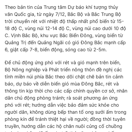
Phim VTV
Giải trí
Theo bản tin của Trung tâm Dự báo khí tượng thủy
Hậu trường
văn Quốc gia, từ ngày 7/12, Bắc Bộ và Bắc Trung Bộ
Điện ảnh
trời chuyển rét với nhiệt độ thấp nhất phổ biến từ 15-
Đời sống
Nhân vật
18 độ C, vùng núi 12-14 độ C, vùng núi cao dưới 10 độ
Âm nhạc
C. Vịnh Bắc Bộ, khu vực Bắc Biển Đông, vùng biển từ
Du lịch
Khán giả
Giáo dục
Sao
Quảng Trị đến Quảng Ngãi có gió Đông Bắc mạnh cấp
Làm đẹp
Giải sao mai
6, giật cấp 7-8, biển động, sóng cao từ 2-5m.
Tuyển sinh
Công nghệ
Chất lượng cuộc sống
Để chủ động ứng phó với rét và gió mạnh trên biển,
Học trực tuyến
Bộ Nông nghiệp và Phát triển nông thôn đề nghị các
Hitech Công nghệ tương lai
Giao lưu trực tuyến
tỉnh miền núi phía Bắc theo dõi chặt chẽ bản tin cảnh
Sản phẩm
báo, dự báo về diễn biến gió mùa Đông Bắc, rét và
thông tin kịp thời cho các cấp chính quyền cơ sở, nhân
Lịch phát sóng
Thị trường
dân chủ động phòng tránh; rà soát phương án ứng
phó với rét; hướng dẫn việc bảo đảm sức khỏe cho
Tư vấn
người dân, không dùng bếp than tổ ong sưởi ấm trong
Chuyên mục khác
phòng kín để tránh thiệt hại về người; đồng thời tuyên
Emagazine
Podcast
truyền, hướng dẫn các hộ chăn nuôi củng cố chuồng