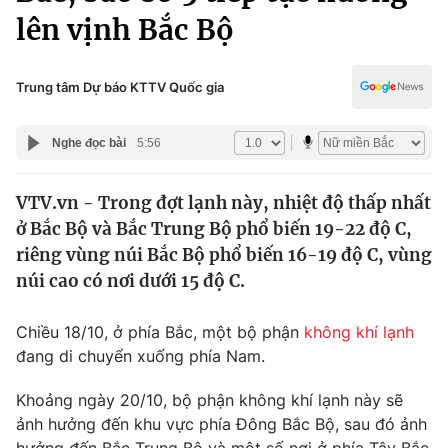
Chính trị
lên vịnh Bắc Bộ
Truyền hình
Văn hóa - Giải trí
Xã hội
Y tế
Trung tâm Dự báo KTTV Quốc gia
Đời sống
Pháp luật
Công nghệ
Nghe đọc bài
5:56
Giáo dục
Y tế
VTV.vn - Trong đợt lạnh này, nhiệt độ thấp nhất
ở Bắc Bộ và Bắc Trung Bộ phổ biến 19-22 độ C,
Thế giới
riêng vùng núi Bắc Bộ phổ biến 16-19 độ C, vùng
Tin tức
núi cao có nơi dưới 15 độ C.
Kinh tế
Thế giới đó đây
Chiều 18/10, ở phía Bắc, một bộ phận
không khí lạnh
Tài chính
Dữ liệu và đời sống
đang di chuyển xuống phía Nam.
Câu chuyện quốc tế
Thị trường
Khoảng ngày 20/10, bộ phận không khí lạnh này sẽ
Truyền hình
Góc doanh nghiệp
ảnh hưởng đến khu vực phía Đông Bắc Bộ, sau đó ảnh