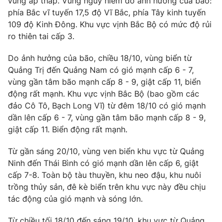
vùng áp thấp. Vùng nguy hiểm do ảnh hưởng của bão:
Email:
toasoan@vtv.vn
phía Bắc vĩ tuyến 17,5 độ Vĩ Bắc, phía Tây kinh tuyến
Liên hệ quảng cáo:
024-7300.7108
109 độ Kinh Đông. Khu vực vịnh Bắc Bộ có mức độ rủi
ro thiên tai cấp 3.
Do ảnh hưởng của bão, chiều 18/10, vùng biển từ
Quảng Trị đến Quảng Nam có gió mạnh cấp 6 - 7,
vùng gần tâm bão mạnh cấp 8 - 9, giật cấp 11, biển
động rất mạnh. Khu vực vịnh Bắc Bộ (bao gồm các
đảo Cô Tô, Bạch Long Vĩ) từ đêm 18/10 có gió mạnh
dần lên cấp 6 - 7, vùng gần tâm bão mạnh cấp 8 - 9,
giật cấp 11. Biển động rất mạnh.
Từ gần sáng 20/10, vùng ven biển khu vực từ Quảng
® Cấm sao chép dưới mọi hình thức nếu không có sự chấp
Ninh đến Thái Bình có gió mạnh dần lên cấp 6, giật
thuận bằng văn bản. Ghi rõ nguồn VTV.vn khi phát hành lại
thông tin từ website này.
cấp 7-8. Toàn bộ tàu thuyền, khu neo đậu, khu nuôi
trồng thủy sản, đê kè biển trên khu vực này đều chịu
tác động của gió mạnh và sóng lớn.
Từ chiều tối 18/10 đến sáng 19/10, khu vực từ Quảng