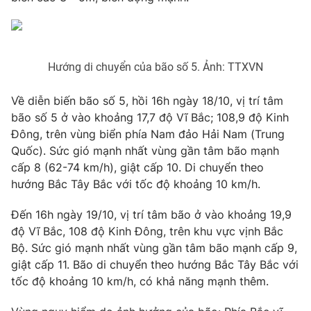
Photo
Infographic
Video
Shorts video
Hướng di chuyển của bão số 5. Ảnh: TTXVN
Về diễn biến bão số 5, hồi 16h ngày 18/10, vị trí tâm
VTV Money
VTV Thể thao
bão số 5 ở vào khoảng 17,7 độ Vĩ Bắc; 108,9 độ Kinh
Đông, trên vùng biển phía Nam đảo Hải Nam (Trung
VTV Sức khoẻ
Bất động sản
Quốc). Sức gió mạnh nhất vùng gần tâm bão mạnh
cấp 8 (62-74 km/h), giật cấp 10. Di chuyển theo
Thị trường 24h
Tấm lòng Việt
hướng Bắc Tây Bắc với tốc độ khoảng 10 km/h.
Đến 16h ngày 19/10, vị trí tâm bão ở vào khoảng 19,9
VTV4
Vươn mình bằng AI
độ Vĩ Bắc, 108 độ Kinh Đông, trên khu vực vịnh Bắc
Bộ. Sức gió mạnh nhất vùng gần tâm bão mạnh cấp 9,
VTV9
VTV8
giật cấp 11. Bão di chuyển theo hướng Bắc Tây Bắc với
tốc độ khoảng 10 km/h, có khả năng mạnh thêm.
Liên hệ tòa soạn
English