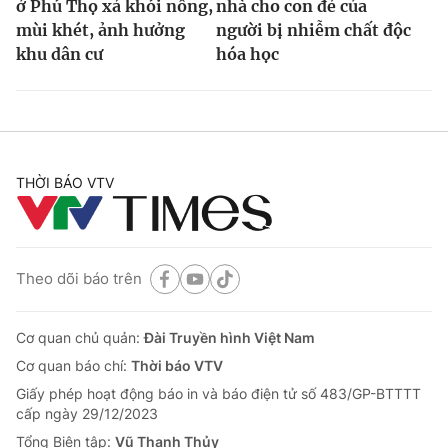
ở Phú Thọ xả khói nồng,
nhà cho con đẻ của
mùi khét, ảnh hưởng
người bị nhiễm chất độc
khu dân cư
hóa học
THỜI BÁO VTV
Theo dõi báo trên
Cơ quan chủ quản:
Đài Truyền hình Việt Nam
Cơ quan báo chí:
Thời báo VTV
Giấy phép hoạt động báo in và báo điện tử số 483/GP-BTTTT
cấp ngày 29/12/2023
Tổng Biên tập:
Vũ Thanh Thủy