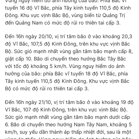
Vùng nguy hiểm do ảnh hưởng của bão: Phía Bắc vĩ
tuyến 16 độ Vĩ Bắc, phía Tây kinh tuyến 110,5 độ Kinh
Đông. Khu vực vịnh Bắc Bộ, vùng biển từ Quảng Trị
đến Quảng Nam có mức độ rủi ro thiên tai cấp 3.
THỜI BÁO VTV
Đến 16h ngày 20/10, vị trí tâm bão ở vào khoảng 20,3
độ Vĩ Bắc, 107,5 độ Kinh Đông, trên khu vực vịnh Bắc
Theo dõi báo trên
Bộ. Sức gió mạnh nhất vùng gần tâm bão mạnh cấp 8,
giật cấp 10. Bão di chuyển theo hướng Bắc Tây Bắc
với tốc độ khoảng 5 km/h. Vùng nguy hiểm do ảnh
Cơ quan chủ quản:
Đài Truyền hình Việt Nam
hưởng của bão: phía Bắc vĩ tuyến 18 độ Vĩ Bắc, phía
Cơ quan báo chí:
Thời báo VTV
Tây kinh tuyến 110,5 độ Kinh Đông. Khu vực vịnh Bắc
Giấy phép hoạt động báo in và báo điện tử số 483/GP-BTTTT
Bộ có mức độ rủi ro thiên tai cấp 3.
cấp ngày 29/12/2023
Tổng Biên tập:
Vũ Thanh Thủy
Đến 16h ngày 21/10, vị trí tâm bão ở vào khoảng 19 độ
Phó Tổng Biên tập:
Nguyễn Thị Mỹ Hạnh, Phạm Quốc Thắng,
Vĩ Bắc, 107 độ Kinh Đông, trên khu vực vịnh Bắc Bộ.
Nguyễn Trọng Ninh
Sức gió mạnh nhất vùng gần tâm bão mạnh dưới cấp
Tổng đài VTV:
024.38 355 931 - 024.38 355 932
6. Bão di chuyển theo hướng Nam Tây Nam, khoảng 5
Ðiện thoại Thời báo VTV:
024.66 897 897
km/h, suy yếu dần thành áp thấp nhiệt đới, sau là một