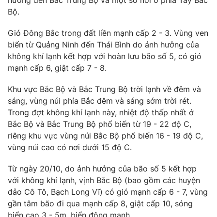
hưởng đến Bắc Trung Bộ và một số nơi ở phía Tây Bắc
Phim VTV
Giải trí
Bộ.
Hậu trường
Điện ảnh
Gió Đông Bắc trong đất liền mạnh cấp 2 - 3. Vùng ven
Đời sống
Nhân vật
biển từ Quảng Ninh đến Thái Bình do ảnh hưởng của
Âm nhạc
không khí lạnh kết hợp với hoàn lưu bão số 5, có gió
Du lịch
Khán giả
Giáo dục
mạnh cấp 6, giật cấp 7 - 8.
Sao
Làm đẹp
Giải sao mai
Tuyển sinh
Khu vực Bắc Bộ và Bắc Trung Bộ trời lạnh về đêm và
Công nghệ
Chất lượng cuộc sống
sáng, vùng núi phía Bắc đêm và sáng sớm trời rét.
Học trực tuyến
Trong đợt không khí lạnh này, nhiệt độ thấp nhất ở
Hitech Công nghệ tương lai
Giao lưu trực tuyến
Bắc Bộ và Bắc Trung Bộ phổ biến từ 19 - 22 độ C,
Sản phẩm
riêng khu vực vùng núi Bắc Bộ phổ biến 16 - 19 độ C,
vùng núi cao có nơi dưới 15 độ C.
Lịch phát sóng
Thị trường
Từ ngày 20/10, do ảnh hưởng của bão số 5 kết hợp
Tư vấn
với không khí lạnh, vịnh Bắc Bộ (bao gồm các huyện
Chuyên mục khác
đảo Cô Tô, Bạch Long Vĩ) có gió mạnh cấp 6 - 7, vùng
gần tâm bão đi qua mạnh cấp 8, giật cấp 10, sóng
Emagazine
Podcast
biển cao 3 - 5m, biển động mạnh.