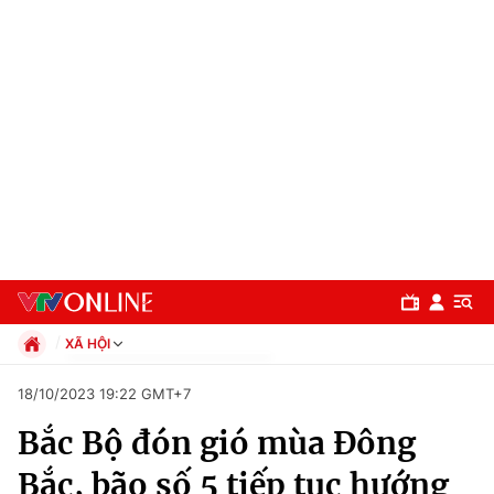
XÃ HỘI
Chính trị
18/10/2023 19:22 GMT+7
Xã hội
Bắc Bộ đón gió mùa Đông
Pháp luật
Chuyên mục
Kinh tế
Bắc, bão số 5 tiếp tục hướng
Thể thao