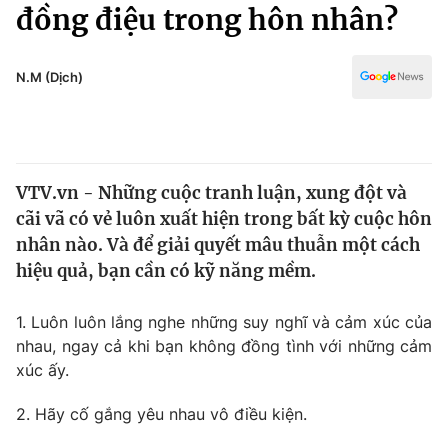
Chính trị
đồng điệu trong hôn nhân?
Truyền hình
Văn hóa - Giải trí
Xã hội
Y tế
N.M (Dịch)
Đời sống
Pháp luật
Công nghệ
Giáo dục
Y tế
VTV.vn - Những cuộc tranh luận, xung đột và
cãi vã có vẻ luôn xuất hiện trong bất kỳ cuộc hôn
Thế giới
nhân nào. Và để giải quyết mâu thuẫn một cách
hiệu quả, bạn cần có kỹ năng mềm.
Tin tức
Kinh tế
Thế giới đó đây
1. Luôn luôn lắng nghe những suy nghĩ và cảm xúc của
Tài chính
nhau, ngay cả khi bạn không đồng tình với những cảm
Dữ liệu và đời sống
Câu chuyện quốc tế
xúc ấy.
Thị trường
Truyền hình
2. Hãy cố gắng yêu nhau vô điều kiện.
Góc doanh nghiệp