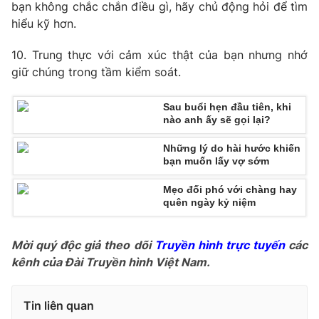
bạn không chắc chắn điều gì, hãy chủ động hỏi để tìm
hiểu kỹ hơn.
10. Trung thực với cảm xúc thật của bạn nhưng nhớ
THỜI BÁO VTV
giữ chúng trong tầm kiểm soát.
Sau buổi hẹn đầu tiên, khi
nào anh ấy sẽ gọi lại?
Theo dõi báo trên
Những lý do hài hước khiến
bạn muốn lấy vợ sớm
Cơ quan chủ quản:
Đài Truyền hình Việt Nam
Mẹo đối phó với chàng hay
Cơ quan báo chí:
Thời báo VTV
quên ngày kỷ niệm
Giấy phép hoạt động báo in và báo điện tử số 483/GP-BTTTT
cấp ngày 29/12/2023
Mời quý độc giả theo dõi
Truyền hình trực tuyến
các
Tổng Biên tập:
Vũ Thanh Thủy
kênh của Đài Truyền hình Việt Nam.
Phó Tổng Biên tập:
Nguyễn Thị Mỹ Hạnh, Phạm Quốc Thắng,
Nguyễn Trọng Ninh
Tin liên quan
Tổng đài VTV:
024.38 355 931 - 024.38 355 932