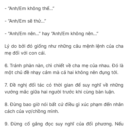
- “Anh/Em không thể…”
Photo
Infographic
- “Anh/Em sẽ thử…”
Video
Shorts video
- "Anh/Em nên…” hay “Anh/Em không nên…”
VTV Money
VTV Thể thao
Lý do bởi đó giống như những câu mệnh lệnh của cha
mẹ đối với con cái.
VTV Sức khoẻ
Bất động sản
6. Tránh phàn nàn, chì chiết về cha mẹ của nhau. Đó là
một chủ đề nhạy cảm mà cả hai không nên đụng tới.
Thị trường 24h
Tấm lòng Việt
7. Đề nghị đối tác có thời gian để suy nghĩ về những
vướng mắc giữa hai người trước khi cùng bàn luận.
VTV4
Vươn mình bằng AI
8. Đừng bao giờ nói bất cứ điều gì xúc phạm đến nhân
VTV9
VTV8
cách của vợ/chồng mình.
9. Đừng cố gắng đọc suy nghĩ của đối phương. Nếu
Liên hệ tòa soạn
English