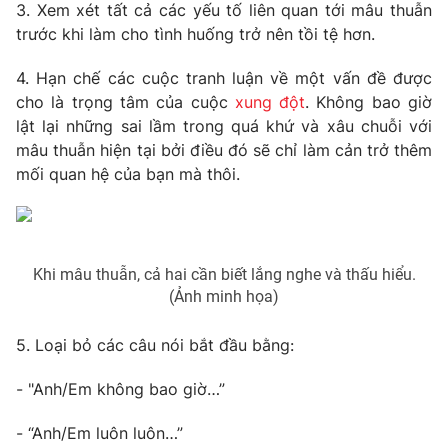
Phim VTV
3. Xem xét tất cả các yếu tố liên quan tới mâu thuẫn
Giải trí
trước khi làm cho tình huống trở nên tồi tệ hơn.
Hậu trường
Điện ảnh
4. Hạn chế các cuộc tranh luận về một vấn đề được
Đời sống
Nhân vật
cho là trọng tâm của cuộc
xung đột
. Không bao giờ
Âm nhạc
Du lịch
Khán giả
lật lại những sai lầm trong quá khứ và xâu chuỗi với
Giáo dục
Sao
mâu thuẫn hiện tại bởi điều đó sẽ chỉ làm cản trở thêm
Làm đẹp
Giải sao mai
mối quan hệ của bạn mà thôi.
Tuyển sinh
Công nghệ
Chất lượng cuộc sống
Học trực tuyến
Hitech Công nghệ tương lai
Giao lưu trực tuyến
Khi mâu thuẫn, cả hai cần biết lắng nghe và thấu hiểu.
Sản phẩm
(Ảnh minh họa)
Lịch phát sóng
Thị trường
5. Loại bỏ các câu nói bắt đầu bằng:
Tư vấn
Chuyên mục khác
- "Anh/Em không bao giờ…”
Emagazine
Podcast
- “Anh/Em luôn luôn…”