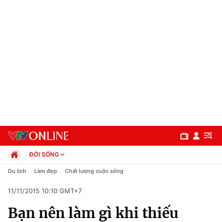
ĐỜI SỐNG
Chính trị
Du lịch
Làm đẹp
Chất lượng cuộc sống
Xã hội
11/11/2015 10:10 GMT+7
Pháp luật
Chuyên mục
Kinh tế
Bạn nên làm gì khi thiếu
Thể thao