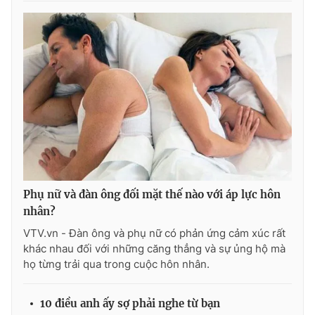
Ðiện thoại Thời báo VTV:
024.66 897 897
Email:
toasoan@vtv.vn
Liên hệ quảng cáo:
024-7300.7108
Phụ nữ và đàn ông đối mặt thế nào với áp lực hôn
nhân?
VTV.vn - Đàn ông và phụ nữ có phản ứng cảm xúc rất
® Cấm sao chép dưới mọi hình thức nếu không có sự chấp
khác nhau đối với những căng thẳng và sự ủng hộ mà
thuận bằng văn bản. Ghi rõ nguồn VTV.vn khi phát hành lại
họ từng trải qua trong cuộc hôn nhân.
thông tin từ website này.
10 điều anh ấy sợ phải nghe từ bạn