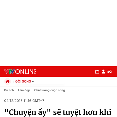
ĐỜI SỐNG
Chính trị
Du lịch
Làm đẹp
Chất lượng cuộc sống
Xã hội
04/12/2015 11:16 GMT+7
Pháp luật
Chuyên mục
Kinh tế
"Chuyện ấy" sẽ tuyệt hơn khi
Thể thao