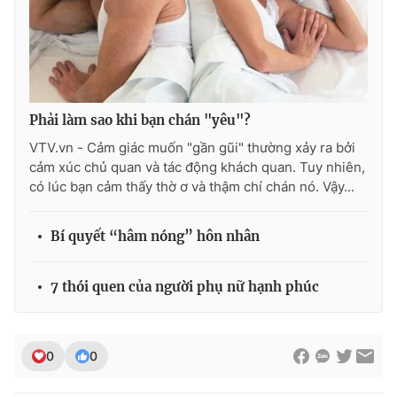
THỜI BÁO VTV
Phải làm sao khi bạn chán "yêu"?
VTV.vn - Cảm giác muốn "gần gũi" thường xảy ra bởi
cảm xúc chủ quan và tác động khách quan. Tuy nhiên,
Theo dõi báo trên
có lúc bạn cảm thấy thờ ơ và thậm chí chán nó. Vậy...
Cơ quan chủ quản:
Đài Truyền hình Việt Nam
Bí quyết “hâm nóng” hôn nhân
Cơ quan báo chí:
Thời báo VTV
Giấy phép hoạt động báo in và báo điện tử số 483/GP-BTTTT
7 thói quen của người phụ nữ hạnh phúc
cấp ngày 29/12/2023
Tổng Biên tập:
Vũ Thanh Thủy
Phó Tổng Biên tập:
Nguyễn Thị Mỹ Hạnh, Phạm Quốc Thắng,
0
0
Nguyễn Trọng Ninh
Tổng đài VTV:
024.38 355 931 - 024.38 355 932