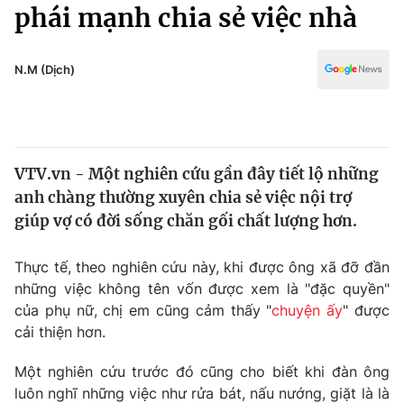
Chính trị
phái mạnh chia sẻ việc nhà
Truyền hình
Văn hóa - Giải trí
Xã hội
Y tế
N.M (Dịch)
Đời sống
Pháp luật
Công nghệ
Giáo dục
Y tế
VTV.vn - Một nghiên cứu gần đây tiết lộ những
anh chàng thường xuyên chia sẻ việc nội trợ
Thế giới
giúp vợ có đời sống chăn gối chất lượng hơn.
Tin tức
Kinh tế
Thực tế, theo nghiên cứu này, khi được ông xã đỡ đần
Thế giới đó đây
những việc không tên vốn được xem là "đặc quyền"
Tài chính
của phụ nữ, chị em cũng cảm thấy "
chuyện ấy
" được
Dữ liệu và đời sống
Câu chuyện quốc tế
cải thiện hơn.
Thị trường
Truyền hình
Một nghiên cứu trước đó cũng cho biết khi đàn ông
Góc doanh nghiệp
luôn nghĩ những việc như rửa bát, nấu nướng, giặt là là