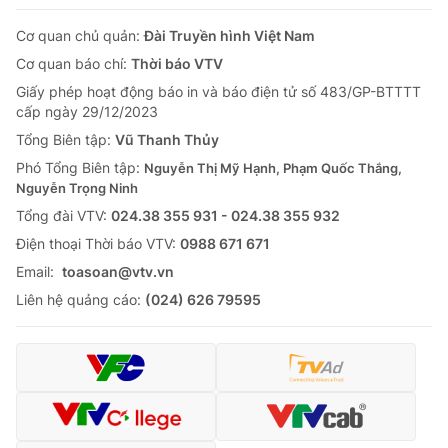
Cơ quan chủ quản:
Đài Truyền hình Việt Nam
Cơ quan báo chí:
Thời báo VTV
Giấy phép hoạt động báo in và báo điện tử số 483/GP-BTTTT
cấp ngày 29/12/2023
Tổng Biên tập:
Vũ Thanh Thủy
Phó Tổng Biên tập:
Nguyễn Thị Mỹ Hạnh, Phạm Quốc Thắng,
Nguyễn Trọng Ninh
Tổng đài VTV:
024.38 355 931 - 024.38 355 932
Ðiện thoại Thời báo VTV:
0988 671 671
Email:
toasoan@vtv.vn
Liên hệ quảng cáo:
(024) 626 79595