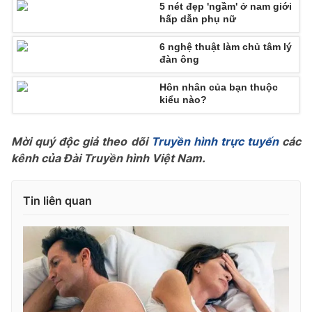
5 nét đẹp 'ngầm' ở nam giới
hấp dẫn phụ nữ
Photo
Infographic
6 nghệ thuật làm chủ tâm lý
đàn ông
Video
Shorts video
Hôn nhân của bạn thuộc
kiểu nào?
VTV Money
VTV Thể thao
Mời quý độc giả theo dõi
Truyền hình trực tuyến
các
VTV Sức khoẻ
Bất động sản
kênh của Đài Truyền hình Việt Nam.
Thị trường 24h
Tấm lòng Việt
Tin liên quan
VTV4
Vươn mình bằng AI
VTV9
VTV8
Liên hệ tòa soạn
English