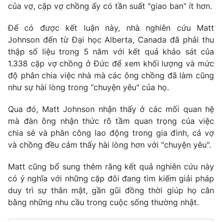
Phim VTV
của vợ, cặp vợ chồng ấy có tần suất "giao ban" ít hơn.
Giải trí
Hậu trường
Để có được kết luận này, nhà nghiên cứu Matt
Điện ảnh
Đời sống
Johnson đến từ Đại học Alberta, Canada đã phải thu
Nhân vật
Âm nhạc
thập số liệu trong 5 năm với kết quả khảo sát của
Du lịch
Khán giả
1.338 cặp vợ chồng ở Đức để xem khối lượng và mức
Giáo dục
Sao
độ phân chia việc nhà mà các ông chồng đã làm cũng
Làm đẹp
Giải sao mai
như sự hài lòng trong "chuyện yêu" của họ.
Tuyển sinh
Công nghệ
Chất lượng cuộc sống
Học trực tuyến
Qua đó, Matt Johnson nhận thấy ở các mối quan hệ
Hitech Công nghệ tương lai
mà đàn ông nhận thức rõ tầm quan trọng của việc
Giao lưu trực tuyến
chia sẻ và phân công lao động trong gia đình, cả vợ
Sản phẩm
và chồng đều cảm thấy hài lòng hơn với "chuyện yêu".
Lịch phát sóng
Thị trường
Matt cũng bổ sung thêm rằng kết quả nghiên cứu này
Tư vấn
có ý nghĩa với những cặp đôi đang tìm kiếm giải pháp
duy trì sự thân mật, gần gũi đồng thời giúp họ cân
Chuyên mục khác
bằng những nhu cầu trong cuộc sống thường nhật.
Emagazine
Podcast