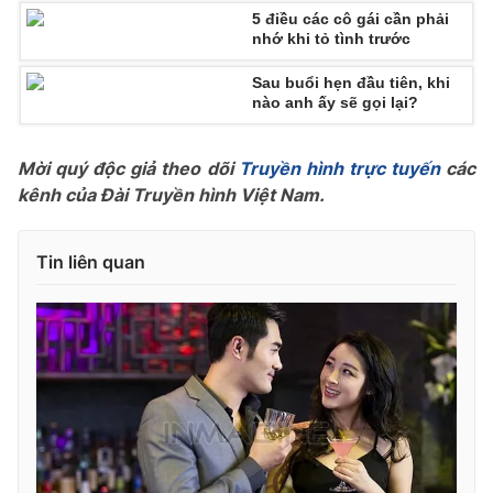
5 điều các cô gái cần phải
Photo
Infographic
nhớ khi tỏ tình trước
Sau buổi hẹn đầu tiên, khi
Video
Shorts video
nào anh ấy sẽ gọi lại?
VTV Money
VTV Thể thao
Mời quý độc giả theo dõi
Truyền hình trực tuyến
các
kênh của Đài Truyền hình Việt Nam.
VTV Sức khoẻ
Bất động sản
Tin liên quan
Thị trường 24h
Tấm lòng Việt
VTV4
Vươn mình bằng AI
VTV9
VTV8
Liên hệ tòa soạn
English