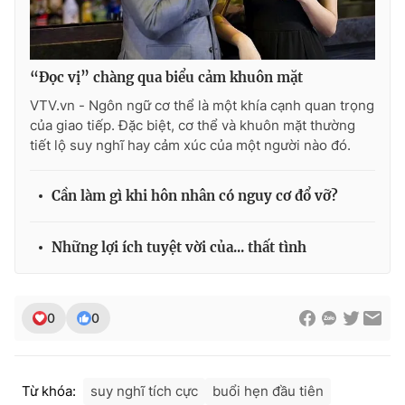
“Đọc vị” chàng qua biểu cảm khuôn mặt
THỜI BÁO VTV
VTV.vn - Ngôn ngữ cơ thể là một khía cạnh quan trọng
của giao tiếp. Đặc biệt, cơ thể và khuôn mặt thường
tiết lộ suy nghĩ hay cảm xúc của một người nào đó.
Theo dõi báo trên
Cần làm gì khi hôn nhân có nguy cơ đổ vỡ?
Cơ quan chủ quản:
Đài Truyền hình Việt Nam
Những lợi ích tuyệt vời của... thất tình
Cơ quan báo chí:
Thời báo VTV
Giấy phép hoạt động báo in và báo điện tử số 483/GP-BTTTT
cấp ngày 29/12/2023
0
0
Tổng Biên tập:
Vũ Thanh Thủy
Phó Tổng Biên tập:
Nguyễn Thị Mỹ Hạnh, Phạm Quốc Thắng,
Nguyễn Trọng Ninh
Tổng đài VTV:
024.38 355 931 - 024.38 355 932
Từ khóa:
suy nghĩ tích cực
buổi hẹn đầu tiên