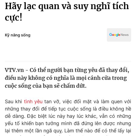
Chính trị
Hãy lạc quan và suy nghĩ tích
Truyền hình
cực!
Văn hóa - Giải trí
Xã hội
Y tế
Đời sống
Kỹ năng sống
Pháp luật
Công nghệ
Giáo dục
Y tế
VTV.vn - Có thể người bạn từng yêu đã thay đổi,
Thế giới
điều này không có nghĩa là mọi cánh cửa trong
Tin tức
cuộc sống của bạn sẽ chấm dứt.
Kinh tế
Thế giới đó đây
Sau khi
tình yêu
tan vỡ, việc đối mặt và làm quen với
Tài chính
Dữ liệu và đời sống
những thay đổi để tiếp tục cuộc sống là điều không hề
Câu chuyện quốc tế
Thị trường
dễ dàng. Đặc biệt lúc này hay lúc khác, vẫn có những
yếu tố khiến bạn tưởng mình đã đứng lên được nhưng
Truyền hình
Góc doanh nghiệp
lại thêm một lần ngã quỵ. Làm thế nào để có thể lấy lại