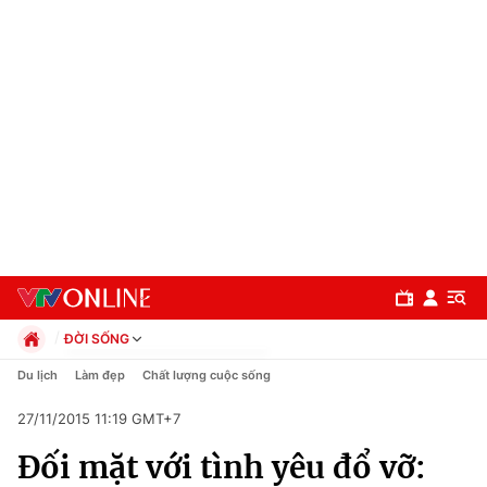
ĐỜI SỐNG
Chính trị
Du lịch
Làm đẹp
Chất lượng cuộc sống
Xã hội
27/11/2015 11:19 GMT+7
Pháp luật
Chuyên mục
Kinh tế
Đối mặt với tình yêu đổ vỡ:
Thể thao