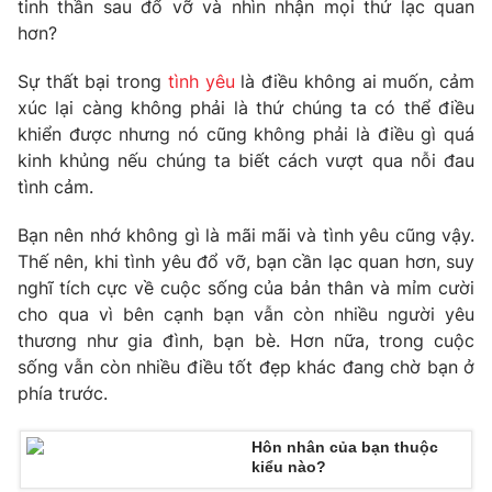
Phim VTV
tinh thần sau đổ vỡ và nhìn nhận mọi thứ lạc quan
Giải trí
hơn?
Hậu trường
Điện ảnh
Sự thất bại trong
tình yêu
là điều không ai muốn, cảm
Đời sống
Nhân vật
xúc lại càng không phải là thứ chúng ta có thể điều
Âm nhạc
Du lịch
khiển được nhưng nó cũng không phải là điều gì quá
Khán giả
Giáo dục
Sao
kinh khủng nếu chúng ta biết cách vượt qua nỗi đau
Làm đẹp
Giải sao mai
tình cảm.
Tuyển sinh
Công nghệ
Chất lượng cuộc sống
Bạn nên nhớ không gì là mãi mãi và tình yêu cũng vậy.
Học trực tuyến
Hitech Công nghệ tương lai
Thế nên, khi tình yêu đổ vỡ, bạn cần lạc quan hơn, suy
Giao lưu trực tuyến
nghĩ tích cực về cuộc sống của bản thân và mỉm cười
Sản phẩm
cho qua vì bên cạnh bạn vẫn còn nhiều người yêu
thương như gia đình, bạn bè. Hơn nữa, trong cuộc
Lịch phát sóng
Thị trường
sống vẫn còn nhiều điều tốt đẹp khác đang chờ bạn ở
Tư vấn
phía trước.
Chuyên mục khác
Hôn nhân của bạn thuộc
Emagazine
Podcast
kiểu nào?