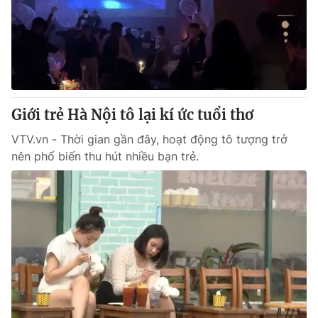
Giao lưu trực tuyến
Sản phẩm
Lịch phát sóng
Thị trường
Tư vấn
Chuyên mục khác
Giới trẻ Hà Nội tô lại kí ức tuổi thơ
Emagazine
Podcast
VTV.vn - Thời gian gần đây, hoạt động tô tượng trở
nên phổ biến thu hút nhiều bạn trẻ.
Photo
Infographic
Video
Shorts video
VTV Money
VTV Thể thao
VTV Sức khoẻ
Bất động sản