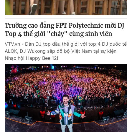
Thị trường 24h
Tấm lòng Việt
VTV4
Vươn mình bằng AI
Trường cao đẳng FPT Polytechnic mời DJ
Top 4 thế giới "cháy" cùng sinh viên
VTV9
VTV8
VTV.vn - Dàn DJ top đầu thế giới với top 4 DJ quốc tế
ALOK, DJ Wukong sắp đổ bộ Việt Nam tại sự kiện
Liên hệ tòa soạn
English
Nhạc hội Happy Bee 12!
THỜI BÁO VTV
Theo dõi báo trên
Cơ quan chủ quản:
Đài Truyền hình Việt Nam
Cơ quan báo chí:
Thời báo VTV