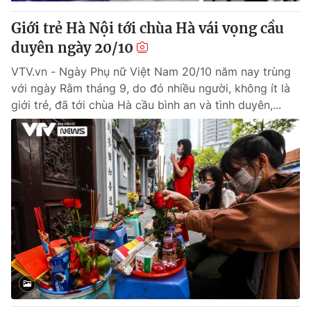
Giới trẻ Hà Nội tới chùa Hà vái vọng cầu
® Cấm sao chép dưới mọi hình thức nếu không có sự chấp
duyên ngày 20/10
thuận bằng văn bản. Ghi rõ nguồn VTV.vn khi phát hành lại
thông tin từ website này.
VTV.vn - Ngày Phụ nữ Việt Nam 20/10 năm nay trùng
với ngày Rằm tháng 9, do đó nhiều người, không ít là
giới trẻ, đã tới chùa Hà cầu bình an và tình duyên,...