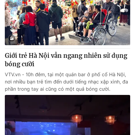
Tin tức
Kinh tế
Thế giới đó đây
Tài chính
Dữ liệu và đời sống
Câu chuyện quốc tế
Thị trường
Truyền hình
Góc doanh nghiệp
Giới trẻ Hà Nội vẫn ngang nhiên sử dụng
Phim VTV
bóng cười
Giải trí
Hậu trường
VTV.vn - 10h đêm, tại một quán bar ở phố cổ Hà Nội,
Điện ảnh
nơi nhiều bạn trẻ tìm đến dưới tiếng nhạc xập xình, đa
Đời sống
Nhân vật
phần trong tay ai cũng có một quả bóng cười.
Âm nhạc
Du lịch
Khán giả
Giáo dục
Sao
Làm đẹp
Giải sao mai
Tuyển sinh
Công nghệ
Chất lượng cuộc sống
Học trực tuyến
Hitech Công nghệ tương lai