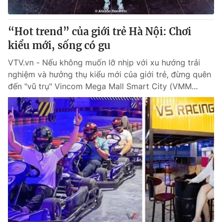
Giấy phép hoạt động báo in và báo điện tử số 483/GP-BTTTT
cấp ngày 29/12/2023
“Hot trend” của giới trẻ Hà Nội: Chơi
Tổng Biên tập:
Vũ Thanh Thủy
kiểu mới, sống có gu
Phó Tổng Biên tập:
Nguyễn Thị Mỹ Hạnh, Phạm Quốc Thắng,
Nguyễn Trọng Ninh
VTV.vn - Nếu không muốn lỡ nhịp với xu hướng trải
Tổng đài VTV:
024.38 355 931 - 024.38 355 932
nghiệm và hưởng thụ kiểu mới của giới trẻ, đừng quên
Ðiện thoại Thời báo VTV:
024.66 897 897
đến "vũ trụ" Vincom Mega Mall Smart City (VMM...
Email:
toasoan@vtv.vn
Liên hệ quảng cáo:
024-7300.7108