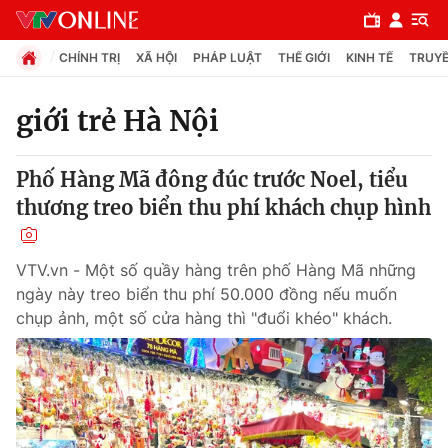
CHÍNH TRỊ
XÃ HỘI
PHÁP LUẬT
THẾ GIỚI
KINH TẾ
TRUYỀ
giới trẻ Hà Nội
Chuyên mục
Phố Hàng Mã đông đúc trước Noel, tiểu
Chính trị
thương treo biển thu phí khách chụp hình
Xã hội
VTV.vn - Một số quầy hàng trên phố Hàng Mã những
ngày này treo biển thu phí 50.000 đồng nếu muốn
Pháp luật
chụp ảnh, một số cửa hàng thì "đuổi khéo" khách.
Y tế
Thế giới