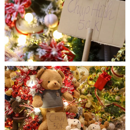
Photo
Infographic
Video
Shorts video
VTV Money
VTV Thể thao
VTV Sức khoẻ
Bất động sản
Thị trường 24h
Tấm lòng Việt
VTV4
Vươn mình bằng AI
VTV9
VTV8
Liên hệ tòa soạn
English