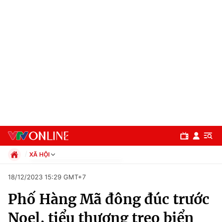
XÃ HỘI
Chính trị
18/12/2023 15:29 GMT+7
Xã hội
Phố Hàng Mã đông đúc trước
Pháp luật
Chuyên mục
Kinh tế
Noel, tiểu thương treo biển
Thể thao