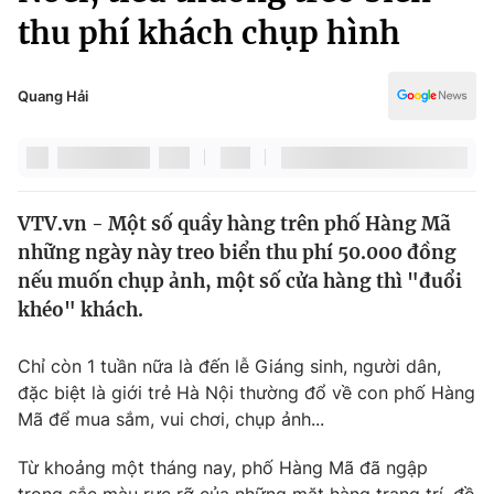
Chính trị
thu phí khách chụp hình
Truyền hình
Văn hóa - Giải trí
Xã hội
Y tế
Quang Hải
Đời sống
Pháp luật
Công nghệ
Giáo dục
Y tế
VTV.vn - Một số quầy hàng trên phố Hàng Mã
những ngày này treo biển thu phí 50.000 đồng
Thế giới
nếu muốn chụp ảnh, một số cửa hàng thì "đuổi
Tin tức
khéo" khách.
Kinh tế
Thế giới đó đây
Chỉ còn 1 tuần nữa là đến lễ Giáng sinh, người dân,
Tài chính
Dữ liệu và đời sống
đặc biệt là giới trẻ Hà Nội thường đổ về con phố Hàng
Câu chuyện quốc tế
Thị trường
Mã để mua sắm, vui chơi, chụp ảnh...
Truyền hình
Góc doanh nghiệp
Từ khoảng một tháng nay, phố Hàng Mã đã ngập