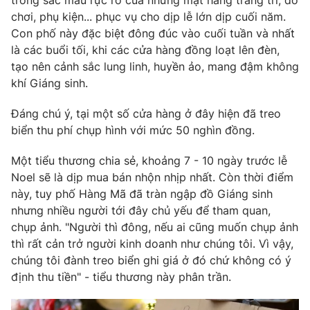
trong sắc màu rực rỡ của những mặt hàng trang trí, đồ
Phim VTV
Giải trí
chơi, phụ kiện... phục vụ cho dịp lễ lớn dịp cuối năm.
Hậu trường
Con phố này đặc biệt đông đúc vào cuối tuần và nhất
Điện ảnh
là các buổi tối, khi các cửa hàng đồng loạt lên đèn,
Đời sống
Nhân vật
tạo nên cảnh sắc lung linh, huyền ảo, mang đậm không
Âm nhạc
khí Giáng sinh.
Du lịch
Khán giả
Giáo dục
Sao
Làm đẹp
Đáng chú ý, tại một số cửa hàng ở đây hiện đã treo
Giải sao mai
Tuyển sinh
biển thu phí chụp hình với mức 50 nghìn đồng.
Công nghệ
Chất lượng cuộc sống
Học trực tuyến
Một tiểu thương chia sẻ, khoảng 7 - 10 ngày trước lễ
Hitech Công nghệ tương lai
Giao lưu trực tuyến
Noel sẽ là dịp mua bán nhộn nhịp nhất. Còn thời điểm
Sản phẩm
này, tuy phố Hàng Mã đã tràn ngập đồ Giáng sinh
nhưng nhiều người tới đây chủ yếu để tham quan,
Lịch phát sóng
Thị trường
chụp ảnh. "Người thì đông, nếu ai cũng muốn chụp ảnh
thì rất cản trở người kinh doanh như chúng tôi. Vì vậy,
Tư vấn
chúng tôi đành treo biển ghi giá ở đó chứ không có ý
Chuyên mục khác
định thu tiền" - tiểu thương này phân trần.
Emagazine
Podcast