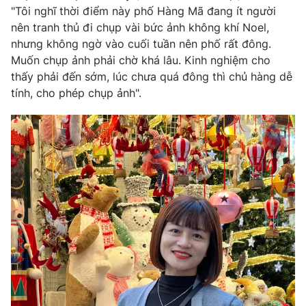
Ðiện thoại Thời báo VTV:
024.66 897 897
"Tôi nghĩ thời điểm này phố Hàng Mã đang ít người
Email:
toasoan@vtv.vn
nên tranh thủ đi chụp vài bức ảnh không khí Noel,
nhưng không ngờ vào cuối tuần nên phố rất đông.
Liên hệ quảng cáo:
024-7300.7108
Muốn chụp ảnh phải chờ khá lâu. Kinh nghiệm cho
thấy phải đến sớm, lúc chưa quá đông thì chủ hàng dễ
tính, cho phép chụp ảnh".
® Cấm sao chép dưới mọi hình thức nếu không có sự chấp
thuận bằng văn bản. Ghi rõ nguồn VTV.vn khi phát hành lại
thông tin từ website này.