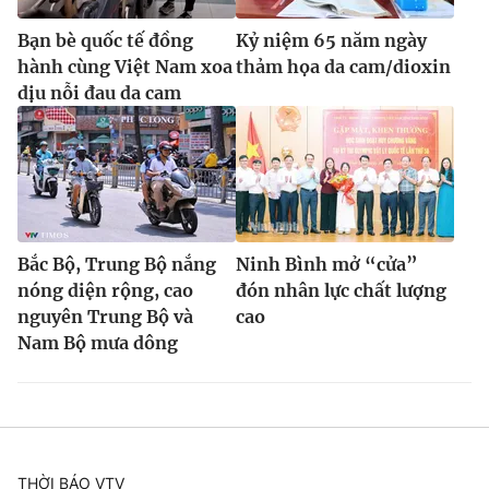
Bạn bè quốc tế đồng
Kỷ niệm 65 năm ngày
hành cùng Việt Nam xoa
thảm họa da cam/dioxin
dịu nỗi đau da cam
Bắc Bộ, Trung Bộ nắng
Ninh Bình mở “cửa”
nóng diện rộng, cao
đón nhân lực chất lượng
nguyên Trung Bộ và
cao
Nam Bộ mưa dông
THỜI BÁO VTV