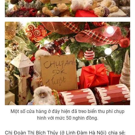
THỜI BÁO VTV
Theo dõi báo trên
Cơ quan chủ quản:
Đài Truyền hình Việt Nam
Cơ quan báo chí:
Thời báo VTV
Giấy phép hoạt động báo in và báo điện tử số 483/GP-BTTTT
cấp ngày 29/12/2023
Tổng Biên tập:
Vũ Thanh Thủy
Một số cửa hàng ở đây hiện đã treo biển thu phí chụp
Phó Tổng Biên tập:
Nguyễn Thị Mỹ Hạnh, Phạm Quốc Thắng,
hình với mức 50 nghìn đồng.
Nguyễn Trọng Ninh
Tổng đài VTV:
024.38 355 931 - 024.38 355 932
Chị Đoàn Thị Bích Thủy (ở Linh Đàm Hà Nội) chia sẻ: