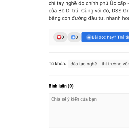
chỉ tay nghề do chính phủ Úc cấp - 
của Bộ Di trú. Cùng với đó, DSS G
bằng con đường đầu tư, nhanh ho
0
0
Bài đọc hay? Thả t
Từ khóa:
đào tạo nghề
thị trường vố
Bình luận
(
0
)