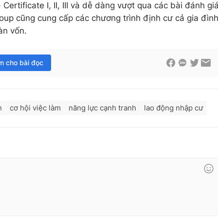
Certificate I, II, III và dễ dàng vượt qua các bài đánh gi
roup cũng cung cấp các chương trình định cư cả gia đìn
àn vốn.
im cho bài đọc
n
cơ hội việc làm
năng lực cạnh tranh
lao động nhập cư