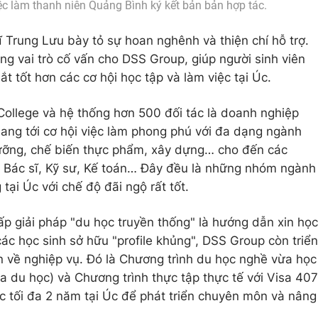
ệc làm thanh niên Quảng Bình ký kết bản bản hợp tác.
ĩ Trung Lưu bày tỏ sự hoan nghênh và thiện chí hỗ trợ.
óng vai trò cố vấn cho DSS Group, giúp người sinh viên
 tốt hơn các cơ hội học tập và làm việc tại Úc.
College và hệ thống hơn 500 đối tác là doanh nghiệp
mang tới cơ hội việc làm phong phú với đa dạng ngành
ưỡng, chế biến thực phẩm, xây dựng… cho đến các
, Bác sĩ, Kỹ sư, Kế toán… Đây đều là những nhóm ngành
tại Úc với chế độ đãi ngộ rất tốt.
cấp giải pháp "du học truyền thống" là hướng dẫn xin học
ác học sinh sở hữu "profile khủng", DSS Group còn triển
ên về nghiệp vụ. Đó là Chương trình du học nghề vừa học
a du học) và Chương trình thực tập thực tế với Visa 407
ệc tối đa 2 năm tại Úc để phát triển chuyên môn và nâng