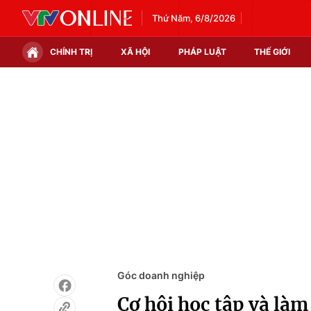
Thứ Năm, 6/8/2026
CHÍNH TRỊ
XÃ HỘI
PHÁP LUẬT
THẾ GIỚI
Chính trị
Xã hội
Thế giới
Kinh tế
Tin tức
Tài chính
Thế giới đó đây
Thị trường
Câu chuyện quốc tế
Góc doanh nghiệp
Dữ liệu và đời sống
Góc doanh nghiệp
Cơ hội học tập và làm 