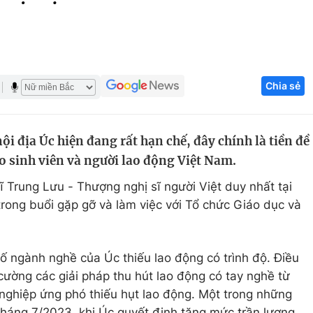
Góc ảnh
Giáo dục
Công nghệ
Chia sẻ
Tuyển sinh
Hitech Công ng
Học trực tuyến
Sản phẩm
 địa Úc hiện đang rất hạn chế, đây chính là tiền đề
g
Thị trường
ho sinh viên và người lao động Việt Nam.
Tư vấn
 Trung Lưu - Thượng nghị sĩ người Việt duy nhất tại
rong buổi gặp gỡ và làm việc với Tổ chức Giáo dục và
ố ngành nghề của Úc thiếu lao động có trình độ. Điều
cường các giải pháp thu hút lao động có tay nghề từ
nghiệp ứng phó thiếu hụt lao động. Một trong những
 tháng 7/2023, khi Úc quyết định tăng mức trần lương