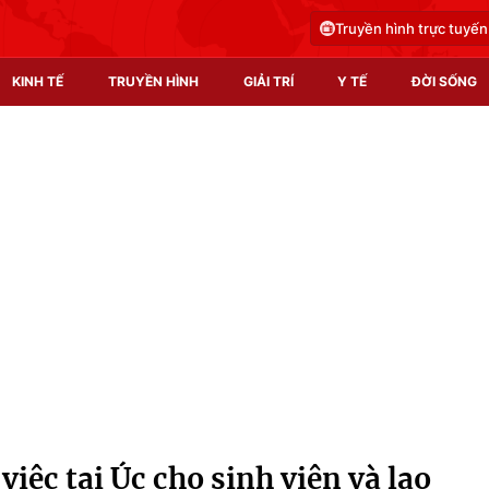
Truyền hình trực tuyến
KINH TẾ
TRUYỀN HÌNH
GIẢI TRÍ
Y TẾ
ĐỜI SỐNG
Pháp luật
Y tế
Truyền hình
Multimedia
Phim VTV
Video
Hậu trường
Shorts video
Nhân vật
Podcast
Khán giả
EMagazine
Giải sao mai
Photo
việc tại Úc cho sinh viên và lao
Infographic