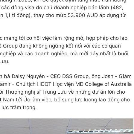
ữ các dòng visa do chủ doanh nghiệp bảo lãnh (482,
n 1,1 tỉ đồng), thay cho mức 53.900 AUD áp dụng từ
c mang tới cơ hội việc làm rộng mở, hợp pháp cho lao
S Group đang không ngừng kết nối với các cơ quan
nghiệp và các doanh nghiệp, mà mới đây nhất là buổi
Lưu.
ồm bà Daisy Nguyễn - CEO DSS Group, ông Josh - Giám
mir - Chủ tịch HĐQT Học viện MD College of Australia
với Thượng nghị sĩ Trung Lưu về những dự án lớn cho
ệt Nam tới Úc làm việc, bổ sung lực lượng lao động cho
 lực trầm trọng.