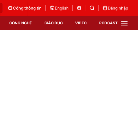
Cổng thông tin
English
Đăng nhập
CÔNG NGHỆ
GIÁO DỤC
VIDEO
PODCAST
VTV Money
VTV Thể thao
VTV Sức khoẻ
Bất động sản
Thị trường 24h
Tấm lòng Việt
Vươn mình bằng AI
VTV4
VTV8
VTV9
Lịch phát sóng
Giao lưu trực tuyến
Sự kiện