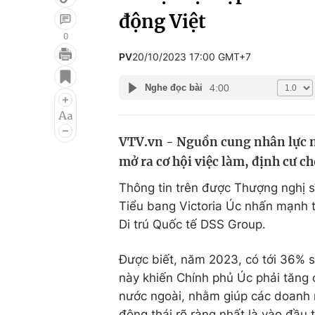
động Việt
0
PV
20/10/2023 17:00 GMT+7
Giải trí
Đời sống
4:00
Nghe đọc bài
Điện ảnh
Du lịch
Âm nhạc
Làm đẹp
VTV.vn - Nguồn cung nhân lực nội
Sao
Chất lượng cuộc sốn
mở ra cơ hội việc làm, định cư c
Thông tin trên được Thượng nghị sĩ
Tiểu bang Victoria Úc nhấn mạnh t
Di trú Quốc tế DSS Group.
Được biết, năm 2023, có tới 36% s
này khiến Chính phủ Úc phải tăng 
nước ngoài, nhằm giúp các doanh 
động thái rõ ràng nhất là vào đầu