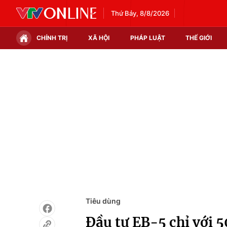
Thứ Bảy, 8/8/2026
CHÍNH TRỊ
XÃ HỘI
PHÁP LUẬT
THẾ GIỚI
Chính trị
Xã hội
Thế giới
Kinh tế
Tin tức
Tài chính
Thế giới đó đây
Thị trường
Câu chuyện quốc tế
Góc doanh nghiệp
Dữ liệu và đời sống
Tiêu dùng
Đầu tư EB-5 chỉ với 5