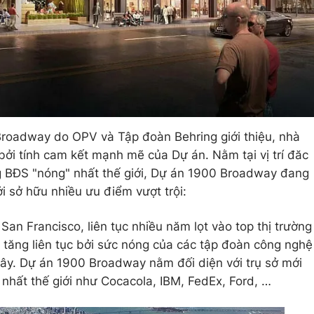
Broadway do OPV và Tập đoàn Behring giới thiệu, nhà
bởi tính cam kết mạnh mẽ của Dự án. Nằm tại vị trí đăc
ng BĐS "nóng" nhất thế giới, Dự án 1900 Broadway đang
i sở hữu nhiều ưu điểm vượt trội:
h San Francisco, liên tục nhiều năm lọt vào top thị trường
à tăng liên tục bởi sức nóng của các tập đoàn công nghệ
ây. Dự án 1900 Broadway nằm đối diện với trụ sở mới
nhất thế giới như Cocacola, IBM, FedEx, Ford, …