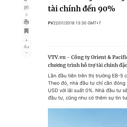
tài chính đến 90%
0
PV
22/01/2018 13:30 GMT+7
Giải trí
Đời sống
Điện ảnh
Du lịch
Âm nhạc
Làm đẹp
VTV.vn - Công ty Orient & Pacif
Sao
Chất lượng cuộc sốn
chương trình hỗ trợ tài chính đặ
Lần đầu tiên trên thị trường EB-5 
Theo đó, nhà đầu tư chỉ cần đóng
USD với lãi suất 0%. Nhà đầu tư sẽ
đầu tư, cũng như có thêm sự tin tư