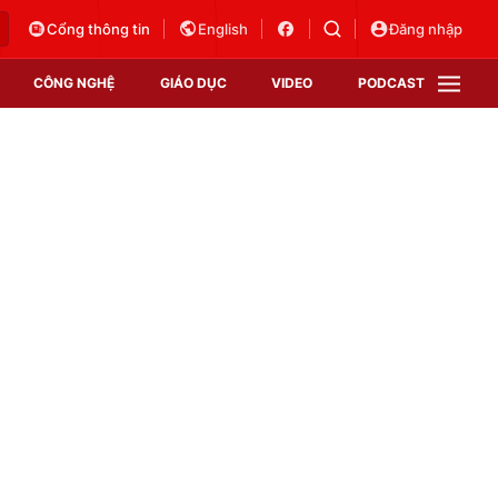
Cổng thông tin
English
Đăng nhập
CÔNG NGHỆ
GIÁO DỤC
VIDEO
PODCAST
VTV Money
VTV Thể thao
VTV Sức khoẻ
Bất động sản
Thị trường 24h
Tấm lòng Việt
Vươn mình bằng AI
VTV4
VTV8
VTV9
Lịch phát sóng
Giao lưu trực tuyến
Sự kiện