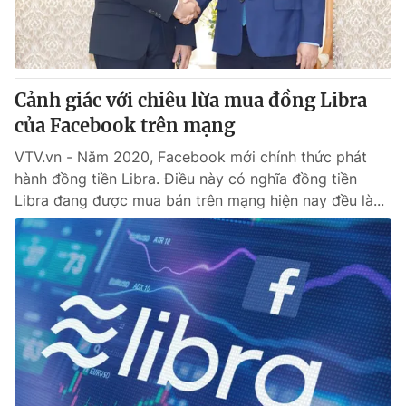
Thị trường 24h
Tấm lòng Việt
VTV4
Vươn mình bằng AI
Cảnh giác với chiêu lừa mua đồng Libra
VTV9
VTV8
của Facebook trên mạng
VTV.vn - Năm 2020, Facebook mới chính thức phát
Liên hệ tòa soạn
English
hành đồng tiền Libra. Điều này có nghĩa đồng tiền
Libra đang được mua bán trên mạng hiện nay đều là...
THỜI BÁO VTV
Theo dõi báo trên
Cơ quan chủ quản:
Đài Truyền hình Việt Nam
Cơ quan báo chí:
Thời báo VTV