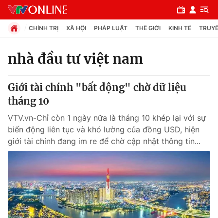
CHÍNH TRỊ
XÃ HỘI
PHÁP LUẬT
THẾ GIỚI
KINH TẾ
TRUYỀ
nhà đầu tư việt nam
Chuyên mục
Giới tài chính "bất động" chờ dữ liệu
Chính trị
tháng 10
VTV.vn-Chỉ còn 1 ngày nữa là tháng 10 khép lại với sự
Xã hội
biến động liên tục và khó lường của đồng USD, hiện
giới tài chính đang im re để chờ cập nhật thông tin...
Pháp luật
Y tế
Thế giới