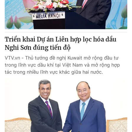
Giao lưu trực tuyến
Sản phẩm
Lịch phát sóng
Thị trường
Tư vấn
Triển khai Dự án Liên hợp lọc hóa dầu
Chuyên mục khác
Nghi Sơn đúng tiến độ
Emagazine
Podcast
VTV.vn - Thủ tướng đề nghị Kuwait mở rộng đầu tư
trong lĩnh vực dầu khí tại Việt Nam và mở rộng hợp
Photo
Infographic
tác trong nhiều lĩnh vực khác giữa hai nước.
Video
Shorts video
VTV Money
VTV Thể thao
VTV Sức khoẻ
Bất động sản