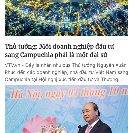
Tin tức
Kinh tế
Thế giới đó đây
Tài chính
Dữ liệu và đời sống
Câu chuyện quốc tế
Thị trường
Thủ tướng: Mỗi doanh nghiệp đầu tư
Truyền hình
Góc doanh nghiệp
sang Campuchia phải là một đại sứ
Phim VTV
Giải trí
VTV.vn - Đây là nhắn nhủ của Thủ tướng Nguyễn Xuân
Hậu trường
Phúc đến các doanh nghiệp, nhà đầu tư Việt Nam sang
Điện ảnh
Campuchia tại Hội nghị xúc tiến đầu tư và Thương...
Đời sống
Nhân vật
Âm nhạc
Du lịch
Khán giả
Giáo dục
Sao
Làm đẹp
Giải sao mai
Tuyển sinh
Công nghệ
Chất lượng cuộc sống
Học trực tuyến
Hitech Công nghệ tương lai