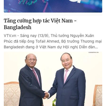
Giấy phép hoạt động báo in và báo điện tử số 483/GP-BTTTT
cấp ngày 29/12/2023
Tổng Biên tập:
Vũ Thanh Thủy
Tăng cường hợp tác Việt Nam -
Phó Tổng Biên tập:
Nguyễn Thị Mỹ Hạnh, Phạm Quốc Thắng,
Bangladesh
Nguyễn Trọng Ninh
Tổng đài VTV:
024.38 355 931 - 024.38 355 932
VTV.vn - Sáng nay (13/9), Thủ tướng Nguyễn Xuân
Ðiện thoại Thời báo VTV:
024.66 897 897
Phúc đã tiếp ông Tofail Ahmed, Bộ trưởng Thương mại
Email:
toasoan@vtv.vn
Bangladesh đang ở Việt Nam dự Hội nghị Diễn đàn...
Liên hệ quảng cáo:
024-7300.7108