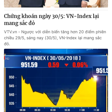
® Cấm sao chép dưới mọi hình thức nếu không có sự chấp
Chứng khoán ngày 30/5: VN-Index lại
thuận bằng văn bản. Ghi rõ nguồn VTV.vn khi phát hành lại
mang sắc đỏ
thông tin từ website này.
VTV.vn - Ngược với diễn biến tăng hơn 20 điểm phiên
chiều 29/5, sáng nay (30/5), VN-Index lại mang sắc
đỏ.