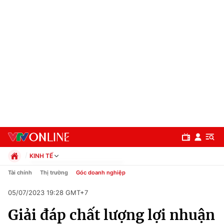
KINH TẾ
Chính trị
Tài chính
Thị trường
Góc doanh nghiệp
Xã hội
05/07/2023 19:28 GMT+7
Pháp luật
Chuyên mục
Kinh tế
Giải đáp chất lượng lợi nhuận
Thể thao