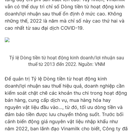
Email:
toasoan@vtv.vn
vẫn có thể duy trì chỉ số Dòng tiền từ hoạt động kinh
Liên hệ quảng cáo:
024-7300.7108
doanh/lợi nhuận sau thuế ổn định ở mức cao. Không
những thế, 2022 là năm mà chỉ số này cao thứ hai và
cao nhất từ sau đại dịch COVID-19.
Tỷ lệ Dòng tiền từ hoạt động kinh doanh/lợi nhuận sau
thuế từ 2013 đến 2022. Nguồn: VNM
Để quản trị Tỷ lệ Dòng tiền từ hoạt động kinh
doanh/lợi nhuận sau thuế hiệu quả, doanh nghiệp cần
® Cấm sao chép dưới mọi hình thức nếu không có sự chấp
kiểm soát chặt chẽ các khoản thu chi trong hoạt động
thuận bằng văn bản. Ghi rõ nguồn VTV.vn khi phát hành lại
bán hàng, cung cấp dịch vụ, mua hàng hóa hay
thông tin từ website này.
nguyên vật liệu đầu vào…, từ đó, tối ưu dòng tiền và
đảm bảo tiền được lưu chuyển thông suốt. Trước bối
cảnh biến động giá nguyên vật liệu nhập khẩu như
năm 2022, ban lãnh đạo Vinamilk cho biết, Công ty đã