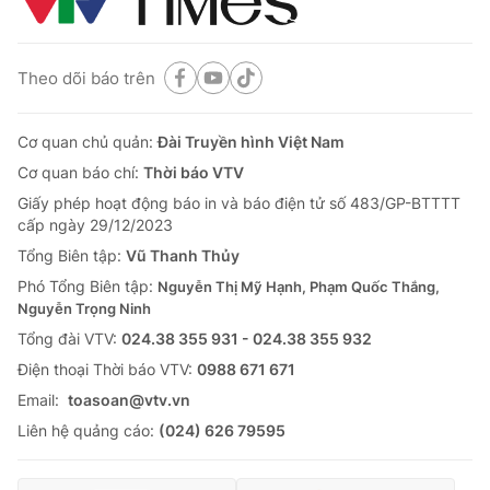
Theo dõi báo trên
Cơ quan chủ quản:
Đài Truyền hình Việt Nam
Cơ quan báo chí:
Thời báo VTV
Giấy phép hoạt động báo in và báo điện tử số 483/GP-BTTTT
cấp ngày 29/12/2023
Tổng Biên tập:
Vũ Thanh Thủy
Phó Tổng Biên tập:
Nguyễn Thị Mỹ Hạnh, Phạm Quốc Thắng,
Nguyễn Trọng Ninh
Tổng đài VTV:
024.38 355 931 - 024.38 355 932
Ðiện thoại Thời báo VTV:
0988 671 671
Email:
toasoan@vtv.vn
Liên hệ quảng cáo:
(024) 626 79595