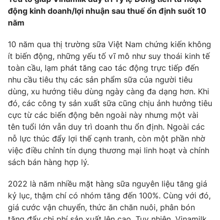
động kinh doanh/lợi nhuận sau thuế ổn định suốt 10
năm
10 năm qua thị trường sữa Việt Nam chứng kiến không
THỜI BÁO VTV
ít biến động, những yếu tố vĩ mô như suy thoái kinh tế
toàn cầu, lạm phát tăng cao tác động trực tiếp đến
Theo dõi báo trên
nhu cầu tiêu thụ các sản phẩm sữa của người tiêu
dùng, xu hướng tiêu dùng ngày càng đa dạng hơn. Khi
đó, các công ty sản xuất sữa cũng chịu ảnh hưởng tiêu
Cơ quan chủ quản:
Đài Truyền hình Việt Nam
cực từ các biến động bên ngoài này nhưng một vài
Cơ quan báo chí:
Thời báo VTV
tên tuổi lớn vẫn duy trì doanh thu ổn định. Ngoài các
Giấy phép hoạt động báo in và báo điện tử số 483/GP-BTTTT
nỗ lực thúc đẩy lợi thế cạnh tranh, còn một phần nhờ
cấp ngày 29/12/2023
việc điều chỉnh tín dụng thương mại linh hoạt và chính
Tổng Biên tập:
Vũ Thanh Thủy
sách bán hàng hợp lý.
Phó Tổng Biên tập:
Nguyễn Thị Mỹ Hạnh, Phạm Quốc Thắng,
Nguyễn Trọng Ninh
2022 là năm nhiều mặt hàng sữa nguyên liệu tăng giá
Tổng đài VTV:
024.38 355 931 - 024.38 355 932
kỷ lục, thậm chí có nhóm tăng đến 100%. Cùng với đó,
giá cước vận chuyển, thức ăn chăn nuôi, phân bón
Ðiện thoại Thời báo VTV:
024.66 897 897
tăng đẩy chi phí sản xuất lên cao. Tuy nhiên, Vinamilk