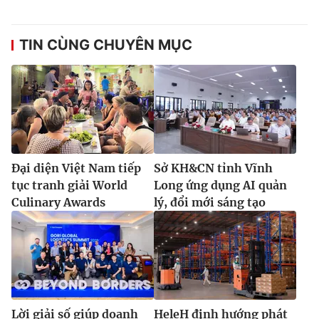
TIN CÙNG CHUYÊN MỤC
Đại diện Việt Nam tiếp
Sở KH&CN tỉnh Vĩnh
tục tranh giải World
Long ứng dụng AI quản
Culinary Awards
lý, đổi mới sáng tạo
Lời giải số giúp doanh
HeleH định hướng phát