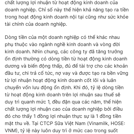
Phim VTV
chất lượng lợi nhuận từ hoạt động kinh doanh của
Giải trí
doanh nghiệp. Chỉ số này thể hiện khả năng tạo ra tiền
Hậu trường
trong hoạt động kinh doanh nội tại cũng như sức khỏe
Điện ảnh
Đời sống
tài chính của doanh nghiệp.
Nhân vật
Âm nhạc
Du lịch
Dòng tiền của một doanh nghiệp có thể khác nhau
Khán giả
Giáo dục
Sao
phụ thuộc vào ngành nghề kinh doanh và vòng đời
Làm đẹp
Giải sao mai
kinh doanh. Nhìn chung, các công ty đã tăng trưởng
Tuyển sinh
Công nghệ
ổn định thường có dòng tiền từ hoạt động kinh doanh
Chất lượng cuộc sống
Học trực tuyến
dương và biến động thấp, đủ để tài trợ cho các khoản
Hitech Công nghệ tương lai
đầu tư, chi trả cổ tức, nợ vay và được tạo ra bền vững
Giao lưu trực tuyến
từ lợi nhuận hoạt động kinh doanh cốt lõi và luân
Sản phẩm
chuyển vốn lưu động ổn định. Khi đó, tỷ lệ dòng tiền
Lịch phát sóng
từ hoạt động kinh doanh trên lợi nhuận sau thuế sẽ
Thị trường
duy trì quanh mức 1, đều đặn qua các năm, thể hiện
Tư vấn
chất lượng lợi nhuận cao của doanh nghiệp bởi điều
Chuyên mục khác
đó cho thấy 1 đồng lợi nhuận thực sự là 1 đồng tiền
mặt thu về. Tại CTCP Sữa Việt Nam (Vinamilk, HOSE:
Emagazine
Podcast
VNM), tỷ lệ này luôn duy trì ở mức cao trong suốt