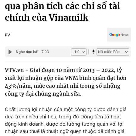
Chính trị
qua phân tích các chỉ số tài
Truyền hình
chính của Vinamilk
Văn hóa - Giải trí
Xã hội
Y tế
Đời sống
PV
Pháp luật
Công nghệ
Giáo dục
Nghe đọc bài
7:03
Y tế
VTV.vn - Giai đoạn 10 năm từ 2013 – 2022, tỷ
Thế giới
suất lợi nhuận gộp của VNM bình quân đạt hơn
Tin tức
43%/năm, mức cao nhất nhì trong số những
Kinh tế
công ty đại chúng ngành sữa.
Thế giới đó đây
Tài chính
Dữ liệu và đời sống
Câu chuyện quốc tế
Chất lượng lợi nhuận của một công ty được đánh giá
Thị trường
dựa trên nhiều chỉ tiêu, trong đó Dòng tiền từ hoạt
động kinh doanh, được đo lường tương quan với lợi
Truyền hình
Góc doanh nghiệp
nhuận sau thuế là thuật ngữ quen thuộc để đánh giá