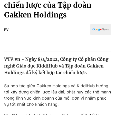
Chính trị
chiến lược của Tập đoàn
Truyền hình
Gakken Holdings
Văn hóa - Giải trí
Xã hội
Y tế
Đời sống
PV
Pháp luật
Công nghệ
Giáo dục
Y tế
VTV.vn - Ngày 8/4/2022, Công ty Cổ phần Công
Thế giới
nghệ Giáo dục KiddiHub và Tập đoàn Gakken
Tin tức
Holdings đã ký kết hợp tác chiến lược.
Kinh tế
Thế giới đó đây
Sự hợp tác giữa Gakken Holdings và KiddiHub hướng
Tài chính
Dữ liệu và đời sống
tới xây dựng chiến lược lâu dài, phát huy các thế mạnh
Câu chuyện quốc tế
Thị trường
trong lĩnh vực kinh doanh của mỗi đơn vị nhằm phục
vụ tốt nhất cho khách hàng.
Truyền hình
Góc doanh nghiệp