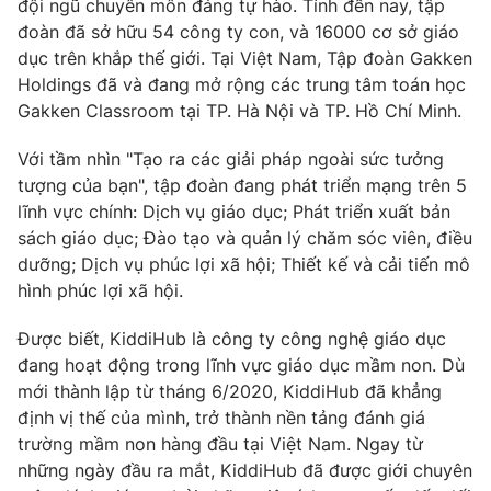
đội ngũ chuyên môn đáng tự hào. Tính đến nay, tập
đoàn đã sở hữu 54 công ty con, và 16000 cơ sở giáo
dục trên khắp thế giới. Tại Việt Nam, Tập đoàn Gakken
Holdings đã và đang mở rộng các trung tâm toán học
Gakken Classroom tại TP. Hà Nội và TP. Hồ Chí Minh.
Với tầm nhìn "Tạo ra các giải pháp ngoài sức tưởng
tượng của bạn", tập đoàn đang phát triển mạng trên 5
lĩnh vực chính: Dịch vụ giáo dục; Phát triển xuất bản
sách giáo dục; Đào tạo và quản lý chăm sóc viên, điều
dưỡng; Dịch vụ phúc lợi xã hội; Thiết kế và cải tiến mô
hình phúc lợi xã hội.
Được biết, KiddiHub là công ty công nghệ giáo dục
đang hoạt động trong lĩnh vực giáo dục mầm non. Dù
mới thành lập từ tháng 6/2020, KiddiHub đã khẳng
định vị thế của mình, trở thành nền tảng đánh giá
trường mầm non hàng đầu tại Việt Nam. Ngay từ
những ngày đầu ra mắt, KiddiHub đã được giới chuyên