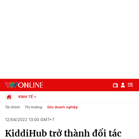
KINH TẾ
Chính trị
Tài chính
Thị trường
Góc doanh nghiệp
Xã hội
12/04/2022 13:00 GMT+7
Pháp luật
Chuyên mục
Kinh tế
KiddiHub trở thành đối tác
Thể thao