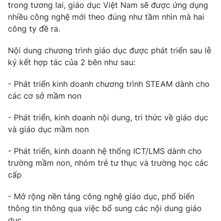
Email:
toasoan@vtv.vn
trong tương lai, giáo dục Việt Nam sẽ được ứng dụng
Liên hệ quảng cáo:
024-7300.7108
nhiều công nghệ mới theo đúng như tầm nhìn mà hai
công ty đề ra.
Nội dung chương trình giáo dục được phát triển sau lễ
ký kết hợp tác của 2 bên như sau:
- Phát triển kinh doanh chương trình STEAM dành cho
các cơ sở mầm non
- Phát triển, kinh doanh nội dung, tri thức về giáo dục
và giáo dục mầm non
- Phát triển, kinh doanh hệ thống ICT/LMS dành cho
® Cấm sao chép dưới mọi hình thức nếu không có sự chấp
trường mầm non, nhóm trẻ tư thục và trường học các
thuận bằng văn bản. Ghi rõ nguồn VTV.vn khi phát hành lại
thông tin từ website này.
cấp
- Mở rộng nền tảng công nghệ giáo dục, phổ biến
thông tin thông qua việc bổ sung các nội dung giáo
dục