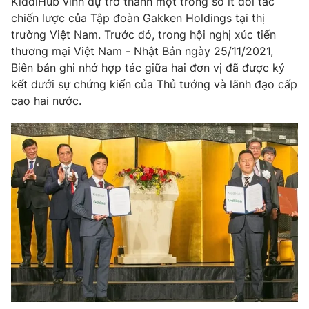
KiddiHub vinh dự trở thành một trong số ít đối tác
Phim VTV
Giải trí
chiến lược của Tập đoàn Gakken Holdings tại thị
Hậu trường
trường Việt Nam. Trước đó, trong hội nghị xúc tiến
Điện ảnh
thương mại Việt Nam - Nhật Bản ngày 25/11/2021,
Đời sống
Nhân vật
Biên bản ghi nhớ hợp tác giữa hai đơn vị đã được ký
Âm nhạc
Du lịch
kết dưới sự chứng kiến của Thủ tướng và lãnh đạo cấp
Khán giả
Giáo dục
Sao
cao hai nước.
Làm đẹp
Giải sao mai
Tuyển sinh
Công nghệ
Chất lượng cuộc sống
Học trực tuyến
Hitech Công nghệ tương lai
Giao lưu trực tuyến
Sản phẩm
Lịch phát sóng
Thị trường
Tư vấn
Chuyên mục khác
Emagazine
Podcast