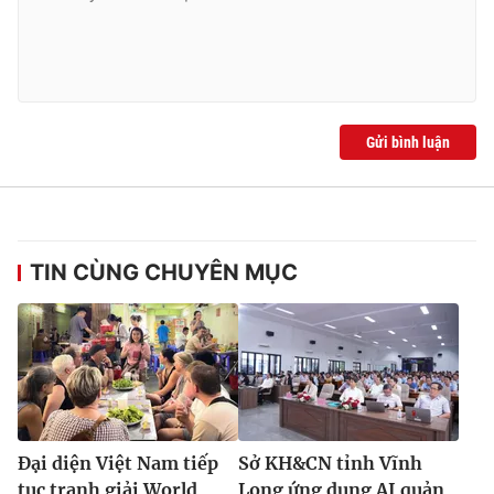
Gửi bình luận
TIN CÙNG CHUYÊN MỤC
Đại diện Việt Nam tiếp
Sở KH&CN tỉnh Vĩnh
tục tranh giải World
Long ứng dụng AI quản