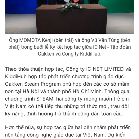
THỜI BÁO VTV
Ông MOMOTA Kenji (bên trái) và ông Vũ Văn Tùng (bên
phải) trong buổi lễ Ký kết hợp tác giữa IC Net - Tập đoàn
Theo dõi báo trên
Gakken và Công ty KiddiHub.
Cơ quan chủ quản:
Đài Truyền hình Việt Nam
Theo thỏa thuận hợp tác, Công ty IC NET LIMITED và
Cơ quan báo chí:
Thời báo VTV
KiddiHub hợp tác phát triển chương trình giáo dục
Gakken Steam Program phù hợp đến các cơ sở mầm
Giấy phép hoạt động báo in và báo điện tử số 483/GP-BTTTT
cấp ngày 29/12/2023
non tại Hà Nội và thành phố Hồ Chí Minh. Thông qua
chương trình STEAM, hai công ty mong muốn trẻ em
Tổng Biên tập:
Vũ Thanh Thủy
Việt Nam có thể tiếp thu những tri thức mới, trau dồi
Phó Tổng Biên tập:
Nguyễn Thị Mỹ Hạnh, Phạm Quốc Thắng,
kỹ năng, định hướng trở thành công dân toàn cầu.
Nguyễn Trọng Ninh
Tổng đài VTV:
024.38 355 931 - 024.38 355 932
Hơn thế nữa, sự hợp tác giữa hai bên nhằm phát triển
Ðiện thoại Thời báo VTV:
024.66 897 897
nền tảng công nghệ giáo dục tại Việt Nam. Dự kiến