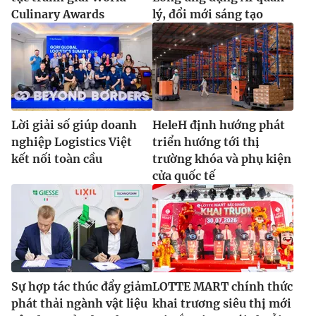
Culinary Awards
lý, đổi mới sáng tạo
Lời giải số giúp doanh
HeleH định hướng phát
nghiệp Logistics Việt
triển hướng tới thị
kết nối toàn cầu
trường khóa và phụ kiện
cửa quốc tế
Sự hợp tác thúc đẩy giảm
LOTTE MART chính thức
phát thải ngành vật liệu
khai trương siêu thị mới