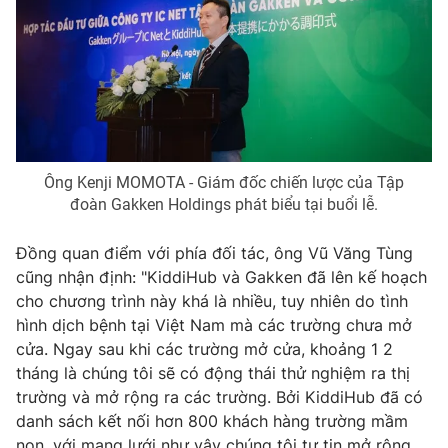
Ông Kenji MOMOTA - Giám đốc chiến lược của Tập
đoàn Gakken Holdings phát biểu tại buổi lễ.
Đồng quan điểm với phía đối tác, ông Vũ Văng Tùng
cũng nhận định: "KiddiHub và Gakken đã lên kế hoạch
cho chương trình này khá là nhiều, tuy nhiên do tình
hình dịch bệnh tại Việt Nam mà các trường chưa mở
cửa. Ngay sau khi các trường mở cửa, khoảng 1 2
tháng là chúng tôi sẽ có động thái thử nghiệm ra thị
trường và mở rộng ra các trường. Bởi KiddiHub đã có
danh sách kết nối hơn 800 khách hàng trường mầm
non, với mạng lưới như vậy chúng tôi tự tin mở rộng