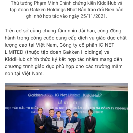
Thủ tướng Phạm Minh Chính chứng kiến KiddiHub và
Photo
Infographic
tập đoàn Gakken Holdings Nhật Bản trao đổi Biên bản
ghi nhớ hợp tác vào ngày 25/11/2021.
Video
Shorts video
Trên cơ sở cùng chung tầm nhìn dài hạn, cùng đồng
hành trong công cuộc cung cấp dịch vụ giáo dục chất
VTV Money
VTV Thể thao
lượng cao tại Việt Nam, Công ty cổ phần IC NET
LIMITED (thuộc tập đoàn Gakken Holdings) và
KiddiHub chính thức ký kết hợp tác nhằm mang đến
VTV Sức khoẻ
Bất động sản
chương trình giáo dục phù hợp cho các trường mầm
non tại Việt Nam.
Thị trường 24h
Tấm lòng Việt
VTV4
Vươn mình bằng AI
VTV9
VTV8
Liên hệ tòa soạn
English