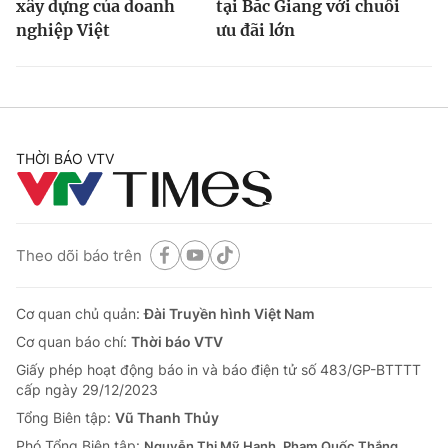
xây dựng của doanh
tại Bắc Giang với chuỗi
nghiệp Việt
ưu đãi lớn
THỜI BÁO VTV
Theo dõi báo trên
Cơ quan chủ quản:
Đài Truyền hình Việt Nam
Cơ quan báo chí:
Thời báo VTV
Giấy phép hoạt động báo in và báo điện tử số 483/GP-BTTTT
cấp ngày 29/12/2023
Tổng Biên tập:
Vũ Thanh Thủy
Phó Tổng Biên tập:
Nguyễn Thị Mỹ Hạnh, Phạm Quốc Thắng,